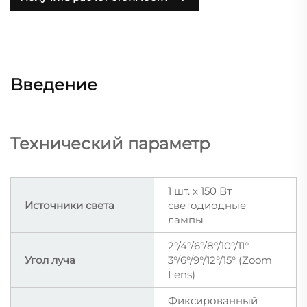
Введение
Технический параметр
1 шт. x 150 Вт
Источники света
светодиодные
лампы
2°/4°/6°/8°/10°/11°
Угол луча
3°/6°/9°/12°/15° (Zoom
Lens)
Фиксированный