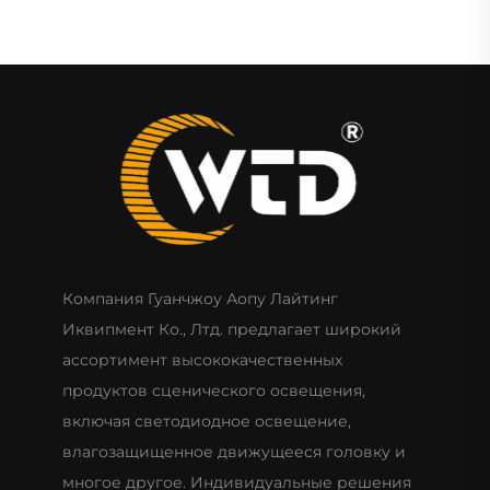
Компания Гуанчжоу Аопу Лайтинг
Иквипмент Ко., Лтд. предлагает широкий
ассортимент высококачественных
продуктов сценического освещения,
включая светодиодное освещение,
влагозащищенное движущееся головку и
многое другое. Индивидуальные решения