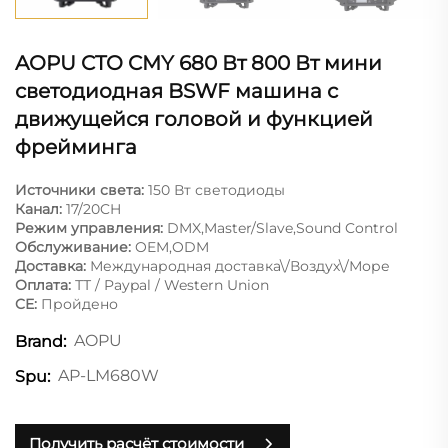
AOPU CTO CMY 680 Вт 800 Вт мини
светодиодная BSWF машина с
движущейся головой и функцией
фрейминга
Источники света:
150 Вт светодиоды
Канал:
17/20CH
Режим управления:
DMX,Master/Slave,Sound Control
Обслуживание:
OEM,ODM
Доставка:
Международная доставка\/Воздух\/Море
Оплата:
ТТ / Paypal / Western Union
CE:
Пройдено
AOPU
Brand:
AP-LM680W
Spu:
Получить расчёт стоимости