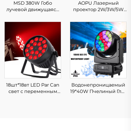
MSD 380W Гобо
AOPU Лазерный
лучевой движущаяся
проектор 2W/3W/5W
голова свет для
Полноцветный RGB
свадеб, концертов, с
Анимация для Свадеб
гобо эффектом LED
Disco DJ Bar
380
18шт*18вт LED Par Can
Водонепроницаемый
свет с переменным
19*40W Пчелиный Глаз
RGBW+UV 6в1 для
RGBW Зум
парка аттракционов,
Светодиодный
дискотеки, бара,
Движущийся
сцены
Головной Свет для
Сцены