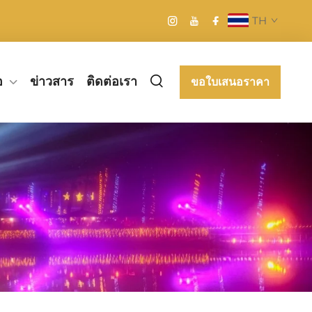
TH
อ
ข่าวสาร
ติดต่อเรา
ขอใบเสนอราคา