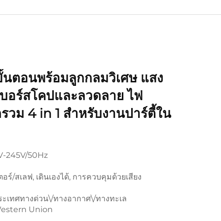
ั้นตอนพร้อมลูกกลมวิเศษ แสง
เบอร์สโคปและลวดลาย ไฟ
รวม 4 in 1 สำหรับงานปาร์ตี้ใน
-245V/50Hz
ร์/สเลฟ, เดินเองได้, การควบคุมด้วยเสียง
ระเทศทางด่วน\/ทางอากาศ\/ทางทะเล
 Western Union