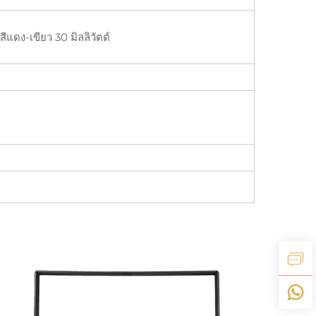
ดง-เขียว 30 มิลลิวัตต์