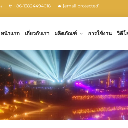
น
+86-13824494018
[email protected]
หน้าแรก
เกี่ยวกับเรา
ผลิตภัณฑ์
การใช้งาน
วิดีโ