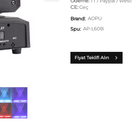
Ödeme:
TT / Paypal / Wes
CE:
Geç
AOPU
Brand:
AP-L60B
Spu:
Fiyat Teklifi Alın