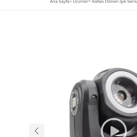
>
Ana Sayfa>
Ürünler
Kafası Dönen Işık Seris