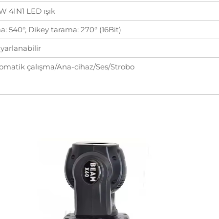
 4IN1 LED ışık
: 540°, Dikey tarama: 270° (16Bit)
ayarlanabilir
omatik çalışma/Ana-cihaz/Ses/Strobo