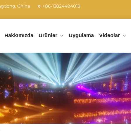
angdong, China
+86-13824494018
Hakkımızda
Ürünler
Uygulama
Videolar