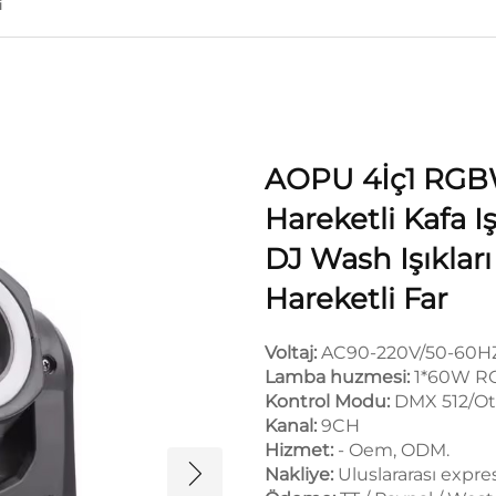
i
AOPU 4İç1 RGB
Hareketli Kafa 
DJ Wash Işıklar
Hareketli Far
Voltaj:
AC90-220V/50-60H
Lamba huzmesi:
1*60W RG
Kontrol Modu:
DMX 512/Ot
Kanal:
9CH
Hizmet:
- Oem, ODM.
Nakliye:
Uluslararası expre