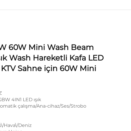
W 60W Mini Wash Beam
Işık Wash Hareketli Kafa LED
ı KTV Sahne için 60W Mini
Z
BW 4IN1 LED ışık
omatik çalışma/Ana-cihaz/Ses/Strobo
s\/Hava\/Deniz