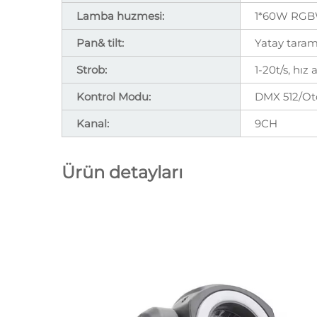
Lamba huzmesi:
1*60W RGBW
Pan& tilt:
Yatay tarama
Strob:
1-20t/s, hız 
Kontrol Modu:
DMX 512/Ot
Kanal:
9CH
Ürün detayları