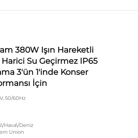
m 380W Işın Hareketli
ı Harici Su Geçirmez IP65
ama 3'ün 1'inde Konser
formansı İçin
V, 50/60Hz
s\/Hava\/Deniz
tern Union