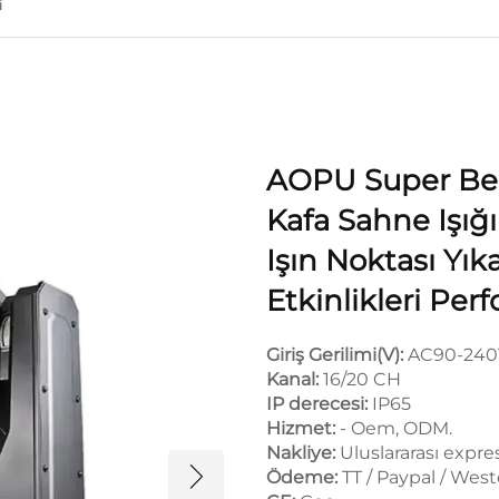
i
AOPU Super Bea
Kafa Sahne Işığ
Işın Noktası Yık
Etkinlikleri Per
Giriş Gerilimi(V):
AC90-240
Kanal:
16/20 CH
IP derecesi:
IP65
Hizmet:
- Oem, ODM.
Nakliye:
Uluslararası expre
Ödeme:
TT / Paypal / Wes