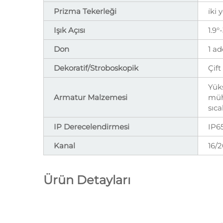
Prizma Tekerleği
i̇k
Işık Açısı
1.9°
Don
1 ad
Dekoratif/Stroboskopik
Çift
Yüks
Armatur Malzemesi
müh
sıc
IP Derecelendirmesi
IP6
Kanal
16/
Ürün Detayları