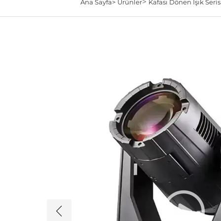
>
Ana Sayfa>
Ürünler
Kafası Dönen Işık Seris