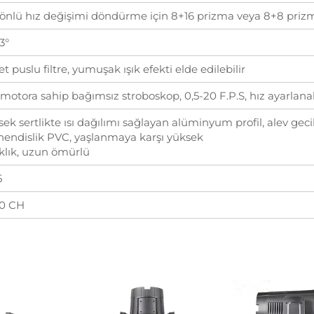
i yönlü hız değişimi döndürme için 8+16 prizma veya 8+8 priz
-3°
et puslu filtre, yumuşak ışık efekti elde edilebilir
 motora sahip bağımsız stroboskop, 0,5-20 F.P.S, hız ayarlanab
ek sertlikte ısı dağılımı sağlayan alüminyum profil, alev geci
endislik PVC, yaşlanmaya karşı yüksek
aklık, uzun ömürlü
5
20 CH