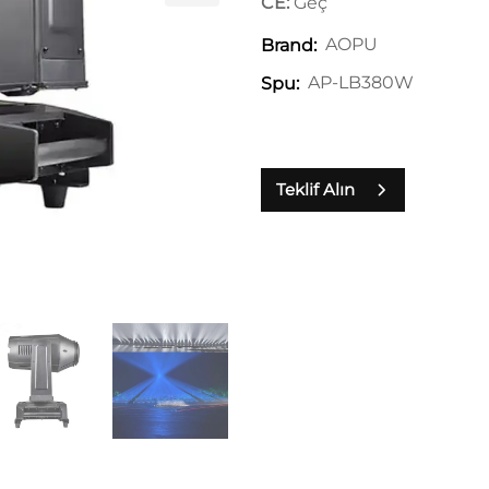
CE:
Geç
AOPU
Brand:
AP-LB380W
Spu:
Teklif Alın