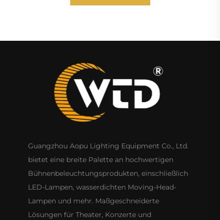
Guangzhou Aopu Lighting Equipment Co., Ltd.
bietet eine breite Palette an hochwertigen
Bühnenbeleuchtungsprodukten, einschließlich
LED-Lampen, wasserdichten Moving-Head-
Lampen und mehr. Maßgeschneiderte
Lösungen für Theater, Konzerte und