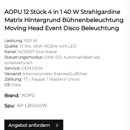
AOPU 12 Stück 4 in 1 40 W Strahlgardine
Matrix Hintergrund Bühnenbeleuchtung
Moving Head Event Disco Beleuchtung
Leistung:
500 W
Quelle:
12 Stk. 40W RGBW 4in1 LED
Kanal:
14/20/57 Drei-Kanal
Steuerungsmodus:
DMX-512, Automatikbetrieb,
schallaktiviert
Service:
OEM,ODM
Versand:
Internationaler Express\Luft\See
Zahlung:
TT / Paypal / Western Union
CE:
Pass
AOPU
Brand:
AP-LB1240W
Spu:
Angebot anfordern