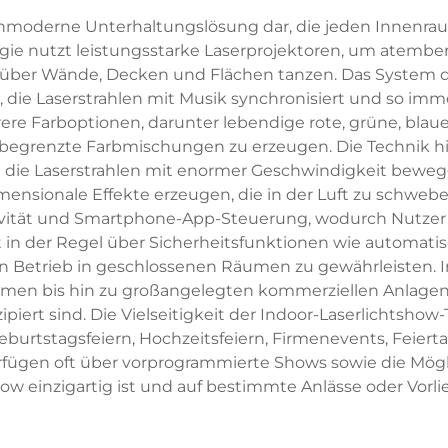
chmoderne Unterhaltungslösung dar, die jeden Innenraum
logie nutzt leistungsstarke Laserprojektoren, um atembe
 über Wände, Decken und Flächen tanzen. Das System de
die Laserstrahlen mit Musik synchronisiert und so immer
ere Farboptionen, darunter lebendige rote, grüne, blau
egrenzte Farbmischungen zu erzeugen. Die Technik hin
e die Laserstrahlen mit enormer Geschwindigkeit bew
mensionale Effekte erzeugen, die in der Luft zu schweb
ivität und Smartphone-App-Steuerung, wodurch Nutzer
t in der Regel über Sicherheitsfunktionen wie automa
en Betrieb in geschlossenen Räumen zu gewährleisten. 
 bis hin zu großangelegten kommerziellen Anlagen re
iert sind. Die Vielseitigkeit der Indoor-Laserlichtshow
rtstagsfeiern, Hochzeitsfeiern, Firmenevents, Feiertag
ügen oft über vorprogrammierte Shows sowie die Möglic
ow einzigartig ist und auf bestimmte Anlässe oder Vor