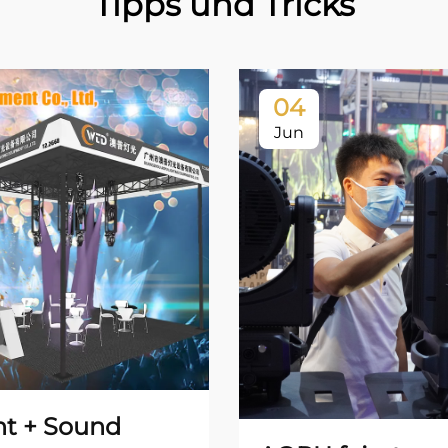
Tipps und Tricks
04
Jun
ht + Sound