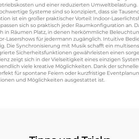
 Betriebskosten und einer reduzierten Umweltbelastung.
Hochwertige Systeme sind so konzipiert, dass sie Tause
allation ist ein großer praktischer Vorteil: Indoor-Lase
 passen sich so praktisch jeder Raumkonfiguration an
uch in Räumen Platz, in denen herkömmliche Beleuchtun
r-Lasershows für jedermann zugänglich. Intuitive Bed
. Die Synchronisierung mit Musik schafft ein multisenso
rierte Sicherheitsfunktionen gewährleisten einen sorge
z zeigt sich in der Vielseitigkeit eines einzigen Sys
endlich viele kreative Möglichkeiten. Dank der schnelle
erfekt für spontane Feiern oder kurzfristige Eventpla
tionen und Möglichkeiten ausgestattet ist.