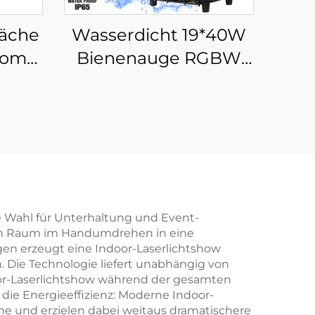
läche
Wasserdicht 19*40W
oom
Bienenauge RGBW
on
Zoom LED Moving
sicht
Head
für
Bühnenbeleuchtung
Hotel
e Wahl für Unterhaltung und Event-
eden Raum im Handumdrehen in eine
n erzeugt eine Indoor-Laserlichtshow
. Die Technologie liefert unabhängig von
oor-Laserlichtshow während der gesamten
 die Energieeffizienz: Moderne Indoor-
e und erzielen dabei weitaus dramatischere