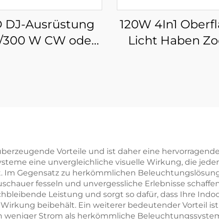
 DJ-Ausrüstung
120W 4In1 Oberf
/300 W CW oder
Licht Haben Z
ED Strahl Profil
Strobe Funkti
 Bühnenlicht für
Moving Head Ge
co Drama Theater
Licht Geeignet 
Bühne Bar Gala 
 überzeugende Vorteile und ist daher eine hervorragend
 Systeme eine unvergleichliche visuelle Wirkung, die j
. Im Gegensatz zu herkömmlichen Beleuchtungslösunge
uschauer fesseln und unvergessliche Erlebnisse schaffen
hbleibende Leistung und sorgt so dafür, dass Ihre Ind
irkung beibehält. Ein weiterer bedeutender Vorteil ist
h weniger Strom als herkömmliche Beleuchtungssystem