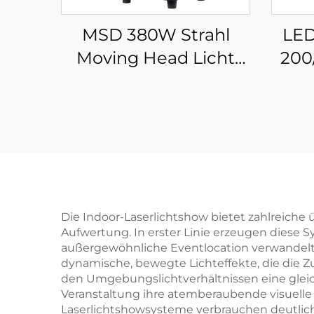
MSD 380W Strahl
LED
Moving Head Licht
200
Gobo Strahl LED
WW L
Moving Head Licht für
Spot
Hochzeit Konzert
Dis
Strahl 380
Die Indoor-Laserlichtshow bietet zahlreiche
Aufwertung. In erster Linie erzeugen diese
außergewöhnliche Eventlocation verwandelt
dynamische, bewegte Lichteffekte, die die Z
den Umgebungslichtverhältnissen eine gleic
Veranstaltung ihre atemberaubende visuelle W
Laserlichtshowsysteme verbrauchen deutlic