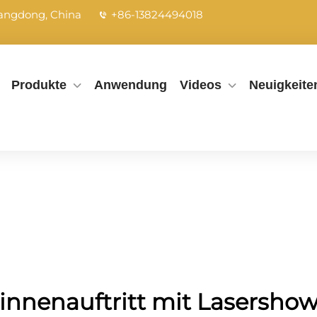
uangdong, China
+86-13824494018
Produkte
Anwendung
Videos
Neuigkeite
innenauftritt mit Lasersho