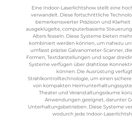
Eine Indoor-Laserlichtshow stellt eine ho
verwandelt. Diese fortschrittliche Techno
bemerkenswerter Präzision und Klarheit
ausgeklügelte, computerbasierte Steuerung, 
Alters fesseln. Diese Systeme bieten mehr
kombiniert werden können, um nahezu unb
umfasst präzise Galvanometer-Scanner, di
Formen, Textdarstellungen und sogar dreidi
Systeme verfügen über drahtlose Konnekt
können. Die Ausrüstung verfüg
Strahlkontrolltechnologie, um einen sicher
von kompakten Heimunterhaltungssystemen
Theater und Veranstaltungsräume konzip
Anwendungen geeignet, darunter Gebu
Unterhaltungsbetrieben. Diese Systeme verf
wodurch jede Indoor-Laserlichtsh