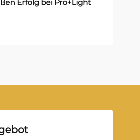
ßen Erfolg bei Pro+Light
ngebot