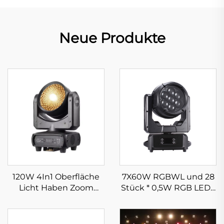
Neue Produkte
120W 4In1 Oberfläche
7X60W RGBWL und 28
Licht Haben Zoom
Stück * 0,5W RGB LEDS
Strobe Funktion
Bee Eye Moving Head
Moving Head Gesicht
Light Wasserdichtes
Licht Geeignet für
LED Wash Zoom Licht