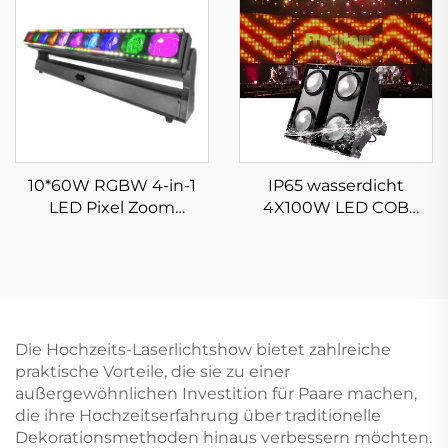
Bühne Bar Gala Hotel
für Bühnen Disco Club
10*60W RGBW 4-in-1
IP65 wasserdicht
LED Pixel Zoom
4X100W LED COB
Stroboskop Leiste
Blinder Licht für den
Moving Head Licht
Outdoor-Einsatz
Die Hochzeits-Laserlichtshow bietet zahlreiche
praktische Vorteile, die sie zu einer
außergewöhnlichen Investition für Paare machen,
die ihre Hochzeitserfahrung über traditionelle
Dekorationsmethoden hinaus verbessern möchten.