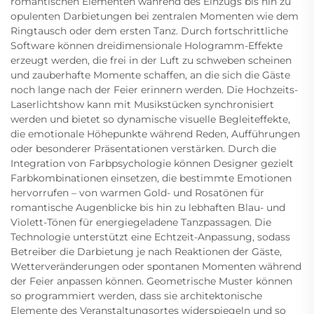
romantischen Elementen während des Einzugs bis hin zu
opulenten Darbietungen bei zentralen Momenten wie dem
Ringtausch oder dem ersten Tanz. Durch fortschrittliche
Software können dreidimensionale Hologramm-Effekte
erzeugt werden, die frei in der Luft zu schweben scheinen
und zauberhafte Momente schaffen, an die sich die Gäste
noch lange nach der Feier erinnern werden. Die Hochzeits-
Laserlichtshow kann mit Musikstücken synchronisiert
werden und bietet so dynamische visuelle Begleiteffekte,
die emotionale Höhepunkte während Reden, Aufführungen
oder besonderer Präsentationen verstärken. Durch die
Integration von Farbpsychologie können Designer gezielt
Farbkombinationen einsetzen, die bestimmte Emotionen
hervorrufen – von warmen Gold- und Rosatönen für
romantische Augenblicke bis hin zu lebhaften Blau- und
Violett-Tönen für energiegeladene Tanzpassagen. Die
Technologie unterstützt eine Echtzeit-Anpassung, sodass
Betreiber die Darbietung je nach Reaktionen der Gäste,
Wetterveränderungen oder spontanen Momenten während
der Feier anpassen können. Geometrische Muster können
so programmiert werden, dass sie architektonische
Elemente des Veranstaltungsortes widerspiegeln und so