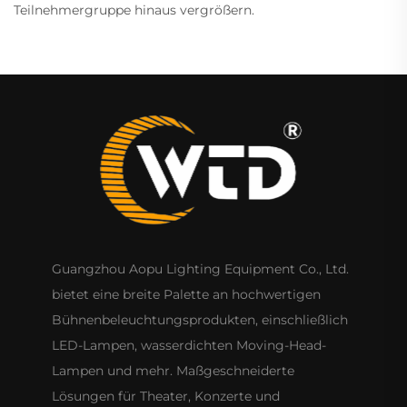
Teilnehmergruppe hinaus vergrößern.
Guangzhou Aopu Lighting Equipment Co., Ltd.
bietet eine breite Palette an hochwertigen
Bühnenbeleuchtungsprodukten, einschließlich
LED-Lampen, wasserdichten Moving-Head-
Lampen und mehr. Maßgeschneiderte
Lösungen für Theater, Konzerte und