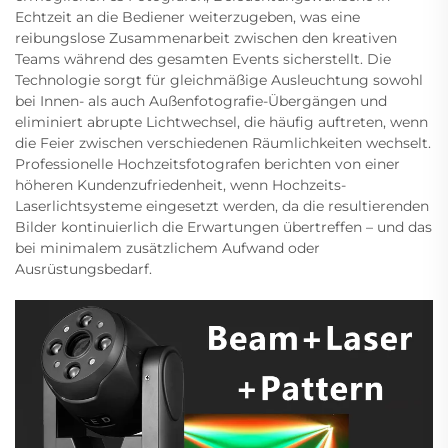
Echtzeit an die Bediener weiterzugeben, was eine
reibungslose Zusammenarbeit zwischen den kreativen
Teams während des gesamten Events sicherstellt. Die
Technologie sorgt für gleichmäßige Ausleuchtung sowohl
bei Innen- als auch Außenfotografie-Übergängen und
eliminiert abrupte Lichtwechsel, die häufig auftreten, wenn
die Feier zwischen verschiedenen Räumlichkeiten wechselt.
Professionelle Hochzeitsfotografen berichten von einer
höheren Kundenzufriedenheit, wenn Hochzeits-
Laserlichtsysteme eingesetzt werden, da die resultierenden
Bilder kontinuierlich die Erwartungen übertreffen – und das
bei minimalem zusätzlichem Aufwand oder
Ausrüstungsbedarf.