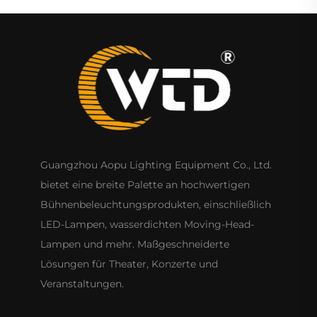
Guangzhou Aopu Lighting Equipment Co., Ltd.
bietet eine breite Palette an hochwertigen
Bühnenbeleuchtungsprodukten, einschließlich
LED-Lampen, wasserdichten Moving-Head-
Lampen und mehr. Maßgeschneiderte
Lösungen für Theater, Konzerte und
Veranstaltungen.