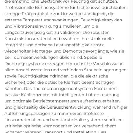
die empfindliche Elektronik vor Feuchtigkeit schützen.
Professionelle Bühnensysteme für Lichtshows durchlaufen
strenge Prüfprotokolle zur Umweltbeständigkeit, die
extreme Temperaturschwankungen, Feuchtigkeitszyklen
und Vibrationseinwirkung simulieren, um die
Langzeitzuverlässigkeit zu validieren. Die robusten
Konstruktionsmaterialien bewahren ihre strukturelle
Integrität und optische Leistungsfähigkeit trotz
wiederholter Montage- und Demontagevorgänge, wie sie
bei Tourneeanwendungen üblich sind. Spezielle
Dichtungssysteme erzeugen hermetische Verschlüsse an
allen Anschlussstellen und verhindern Staubeinlagerungen
sowie Feuchtigkeitseindringen, die die elektrische
Sicherheit oder die optische Klarheit beeinträchtigen
könnten. Das Thermomanagementsystem kombiniert
passive Kühlkonzepte mit intelligenter Lüftersteuerung,
um optimale Betriebstemperaturen aufrechtzuerhalten
und gleichzeitig die Geräuschentwicklung während ruhiger
Aufführungspassagen zu minimieren. Stoßfeste
Linsenmaterialien und verstärkte Haltesysteme schützen
kritische optische Komponenten vor versehentlichem
Schaden während Transport und Installation. Das