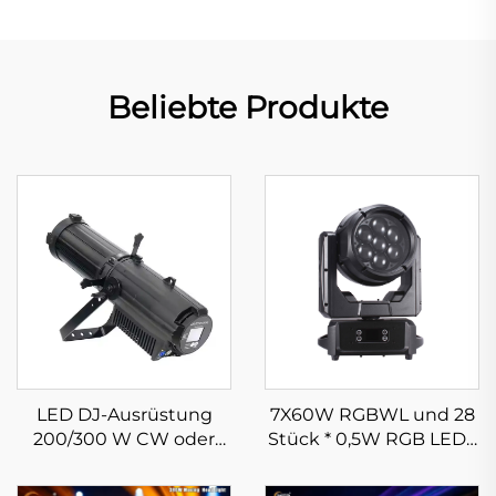
Beliebte Produkte
LED DJ-Ausrüstung
7X60W RGBWL und 28
200/300 W CW oder
Stück * 0,5W RGB LEDS
WW LED Strahl Profil
Bee Eye Moving Head
Spot Bühnenlicht für
Light Wasserdichtes