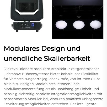
Modulares Design und
unendliche Skalierbarkeit
Die revolutionäre modulare Architektur zeitgenössischer
Lichtshow-Bühnensysteme bietet beispiellose Flexibilität
für Veranstaltungsorte jeglicher Größe, von intimen Clubs
bis hin zu riesigen Stadioninstallationen. Jede
Modulkomponente fungiert als unabhängige Einheit und
behält gleichzeitig nahtlose Integrationsmöglichkeiten mit
benachbarten Modulen bei, wodurch praktisch unbegrenzte
Erweiterungsmöglichkeiten entstehen. Das intelligente