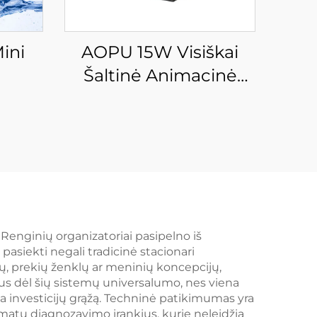
ini
AOPU 15W Visiškai
Šaltinė Animacinė
antis
Laserio Sąžinė
ys
 Renginių organizatoriai pasipelno iš
pasiekti negali tradicinė stacionari
mų, prekių ženklų ar meninių koncepcijų,
us dėl šių sistemų universalumo, nes viena
ma investicijų grąžą. Techninė patikimumas yra
omatu diagnozavimo įrankius, kurie neleidžia