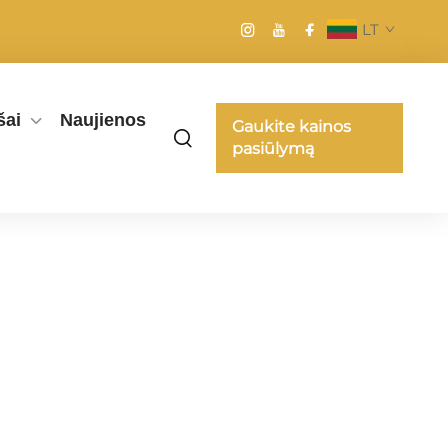
LT
šai
Naujienos
Gaukite kainos
pasiūlymą