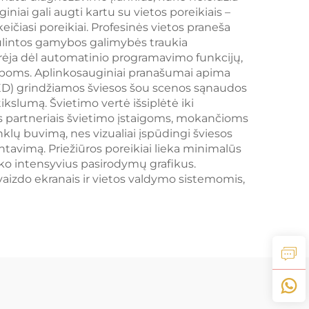
iai gali augti kartu su vietos poreikiais –
ičiasi poreikiai. Profesinės vietos praneša
ulintos gamybos galimybės traukia
gerėja dėl automatinio programavimo funkcijų,
myboms. Aplinkosauginiai pranašumai apima
(LED) grindžiamos šviesos šou scenos sąnaudos
kslumą. Švietimo vertė išsiplėtė iki
is partneriais švietimo įstaigoms, mokančioms
lų buvimą, nes vizualiai įspūdingi šviesos
tavimą. Priežiūros poreikiai lieka minimalūs
iko intensyvius pasirodymų grafikus.
vaizdo ekranais ir vietos valdymo sistemomis,