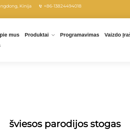
angdong, Kinija
+86-13824494018
pie mus
Produktai
Programavimas
Vaizdo Įra
s
šviesos parodijos stogas