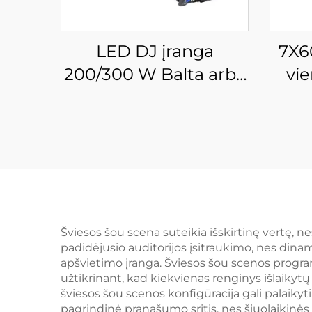
LED DJ įranga
7X6
200/300 W Balta arba
vi
šviesiai balta LED
LE
spindulio profilio
judr
sparnas stovyklinėms,
van
diskotekoms, dramai,
p
teatram
di
Šviesos šou scena suteikia išskirtinę vertę, 
padidėjusio auditorijos įsitraukimo, nes dinam
apšvietimo įranga. Šviesos šou scenos program
užtikrinant, kad kiekvienas renginys išlaiky
šviesos šou scenos konfigūracija gali palaiky
pagrindinė pranašumo sritis, nes šiuolaikinės