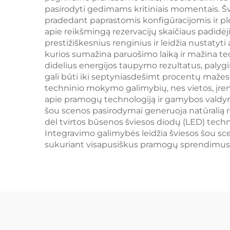
pasirodyti gedimams kritiniais momentais. Švie
pradedant paprastomis konfigūracijomis ir ple
apie reikšmingą rezervacijų skaičiaus padid
prestižiškesnius renginius ir leidžia nustaty
kurios sumažina paruošimo laiką ir mažina t
didelius energijos taupymo rezultatus, palygi
gali būti iki septyniasdešimt procentų mažesn
techninio mokymo galimybių, nes vietos, įren
apie pramogų technologiją ir gamybos valdymą
šou scenos pasirodymai generuoja natūralią re
dėl tvirtos būsenos šviesos diodų (LED) techn
Integravimo galimybės leidžia šviesos šou sc
sukuriant visapusiškus pramogų sprendimus be