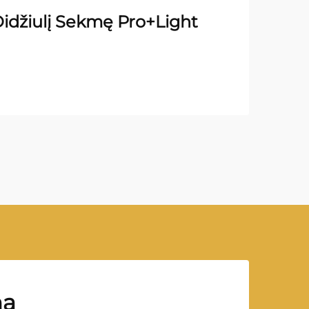
idžiulį Sekmę Pro+Light
mą