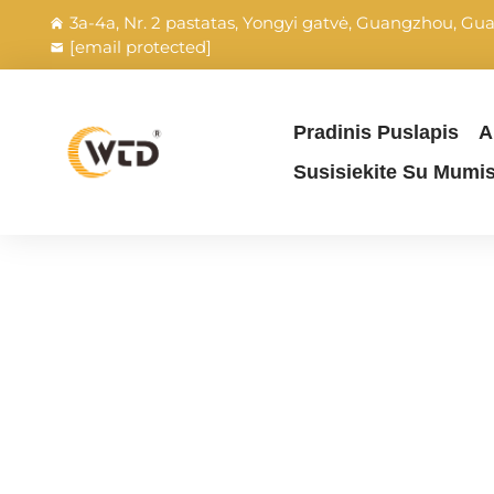
3a-4a, Nr. 2 pastatas, Yongyi gatvė, Guangzhou, Gu
[email protected]
Pradinis Puslapis
A
Susisiekite Su Mumi