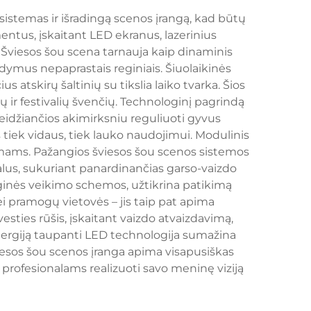
sistemas ir išradingą scenos įrangą, kad būtų
mentus, įskaitant LED ekranus, lazerinius
 Šviesos šou scena tarnauja kaip dinaminis
dymus nepaprastais reginiais. Šiuolaikinės
atskirų šaltinių su tikslia laiko tvarka. Šios
ų ir festivalių švenčių. Technologinį pagrindą
leidžiančios akimirksniu reguliuoti gyvus
s tiek vidaus, tiek lauko naudojimui. Modulinis
vimams. Pažangios šviesos šou scenos sistemos
alus, sukuriant panardinančias garso-vaizdo
rginės veikimo schemos, užtikrina patikimą
i pramogų vietovės – jis taip pat apima
esties rūšis, įskaitant vaizdo atvaizdavimą,
nergiją taupanti LED technologija sumažina
šviesos šou scenos įranga apima visapusiškas
profesionalams realizuoti savo meninę viziją