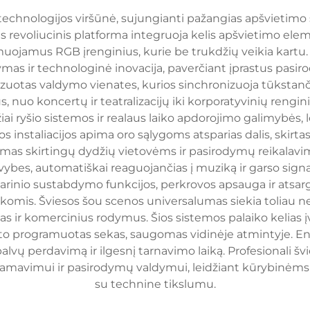
echnologijos viršūnė, sujungianti pažangias apšvietimo 
is revoliucinis platforma integruoja kelis apšvietimo ele
amuojamus RGB įrenginius, kurie be trukdžių veikia kartu.
as ir technologinė inovacija, paverčiant įprastus pasiro
otas valdymo vienates, kurios sinchronizuoja tūkstančius 
 nuo koncertų ir teatralizacijų iki korporatyvinių rengini
i ryšio sistemos ir realaus laiko apdorojimo galimybės, 
 instaliacijos apima oro sąlygoms atsparias dalis, skirta
taikomas skirtingų dydžių vietovėms ir pasirodymų reikala
ybes, automatiškai reaguojančias į muziką ir garso sign
 avarinio sustabdymo funkcijos, perkrovos apsauga ir atsa
omis. Šviesos šou scenos universalumas siekia toliau ne
s ir komercinius rodymus. Šios sistemos palaiko kelias įv
nksto programuotas sekas, saugomas vidinėje atmintyje. E
palvų perdavimą ir ilgesnį tarnavimo laiką. Profesionali 
amavimui ir pasirodymų valdymui, leidžiant kūrybinėms 
su technine tikslumu.