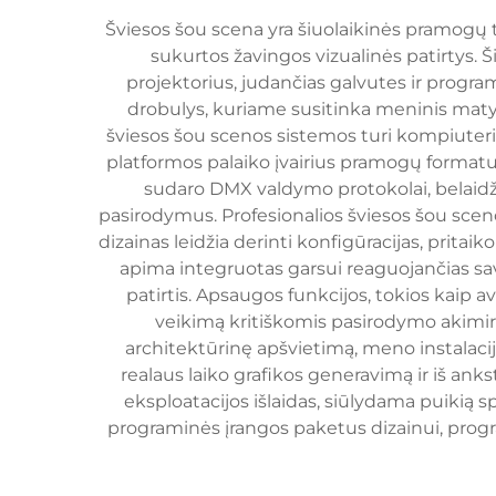
Šviesos šou scena yra šiuolaikinės pramogų t
sukurtos žavingos vizualinės patirtys. Š
projektorius, judančias galvutes ir progr
drobulys, kuriame susitinka meninis matym
šviesos šou scenos sistemos turi kompiuterizu
platformos palaiko įvairius pramogų formatus,
sudaro DMX valdymo protokolai, belaidžia
pasirodymus. Profesionalios šviesos šou scenos
dizainas leidžia derinti konfigūracijas, pri
apima integruotas garsui reaguojančias sav
patirtis. Apsaugos funkcijos, tokios kaip
veikimą kritiškomis pasirodymo akimirk
architektūrinę apšvietimą, meno instalacija
realaus laiko grafikos generavimą ir iš a
eksploatacijos išlaidas, siūlydama puikią s
programinės įrangos paketus dizainui, progr