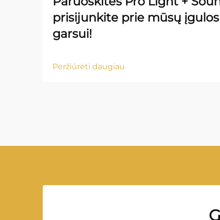
Paruoškitės Pro Light + Sou
prisijunkite prie mūsų įgulos 
garsui!
Peržiūrėti daugiau
G