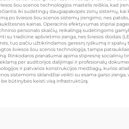
sos šou scenos technologijos mastelis reiškia, kad įrengin
čiantis iki sudėtingų daugiapakopės zonų sistemų, kai ke
ėjimą po šviesos šou scenos sistemų įrengimo, nes patob
ti aukštesnes kainas. Operacinis efektyvumas stipriai pa
echninio personalo skaičių, reikalingą sudėtingoms ga
nti su tradicine apšvietimo įranga, nes šviesos diodais 
ės, tuo pačiu užtikrindamos geresnį ryškumą ir spalvų ti
gtos šviesos šou scenos technologija, tampa patrauklia
. Rinkodaros pranašumai apima stipresnę socialinių tink
klamą per auditorijos dalijimąsi ir profesionalų dokumen
ologijos ir patvarios konstrukcijos medžiagų, kurios atla
enos sistemoms sklandžiai veikti su esama garso įranga, 
 būtinybės keisti visą infrastruktūrą.