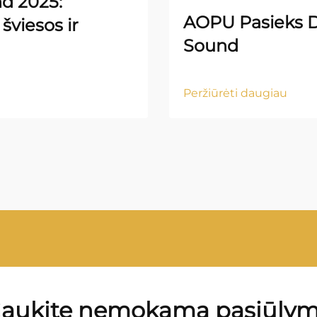
nd 2025:
AOPU Pasieks D
šviesos ir
Sound
Peržiūrėti daugiau
aukite nemokamą pasiūly