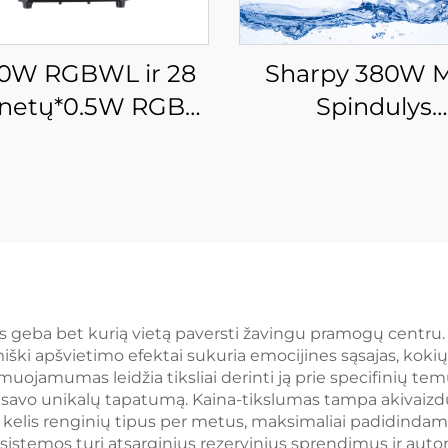
Sharpy 380W M
0W RGBWL ir 28
Spindulys
enetų*0.5W RGB
Vandenyninis Jud
D šviesos Bitės
Galvos Šviesin
usis galvos šviesa,
dens atspari LED
loninanti zoom
šviesa skyniui,
skotekai, klubui
nes geba bet kurią vietą paversti žavingu pramogų centru.
iški apšvietimo efektai sukuria emocijines sąsajas, kokių 
uojamumas leidžia tiksliai derinti ją prie specifinių te
tų savo unikalų tapatumą. Kaina-tikslumas tampa akivaizd
ti kelis renginių tipus per metus, maksimaliai padidinda
 sistemos turi atsarginius rezervinius sprendimus ir aut