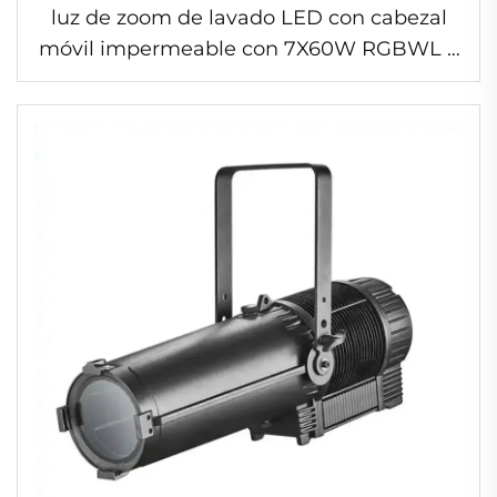
luz de zoom de lavado LED con cabezal
móvil impermeable con 7X60W RGBWL y
28 piezas de LEDs RGB de 0.5W, para
escenarios, discotecas y clubes