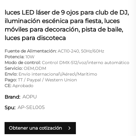
luces LED láser de 9 ojos para club de DJ,
iluminación escénica para fiesta, luces
móviles para decoración, pista de baile,
luces para discoteca
Fuente de Alimentación:
AC110-240, 50Hz/60Hz
Potencia:
10W
Modo de control:
Control DMX-512/voz/interno automático
Servicio:
OEM,ODM
Envío:
Envío internacional\/Aéreo\/Marítimo
Pago:
TT / Paypal / Western Union
CE:
Aprobado
AOPU
Brand:
AP-SEL005
Spu:
Obtener una cotización