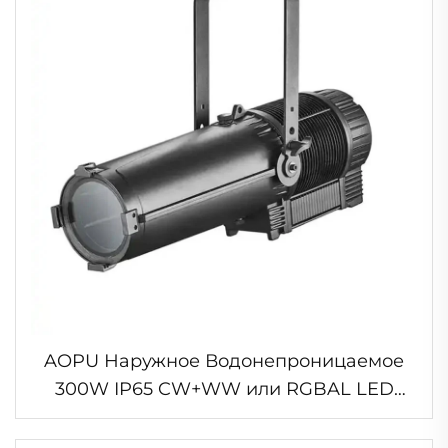
AOPU Наружное Водонепроницаемое
300W IP65 CW+WW или RGBAL LED
Профильный Спот С Зумом