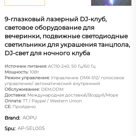
9-глазковый лазерный DJ-клуб,
световое оборудование для
вечеринки, подвижные светодиодные
светильники для украшения танцпола,
DJ-свет для ночного клуба
Источник питания:
AC110-240, 50 Гц/60 Гц
Мощность:
10Вт
Режим управления:
Управление DMX-512/ голосовое
управление/ автоматический внутренний
Обслуживание:
OEM,ODM
Доставка:
Международная доставка\/Воздух\/Море
Оплата:
ТТ / Paypal / Western Union
CE:
Пройдено
AOPU
Brand:
AP-SEL005
Spu: