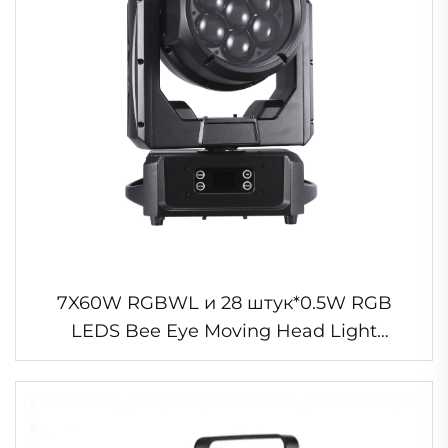
7X60W RGBWL и 28 штук*0.5W RGB
LEDS Bee Eye Moving Head Light
Водонепроницаемый LED Wash Zoom
Light для сцены Диско Клуба