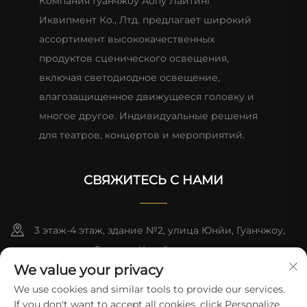
Компания Гуанчжоу Аопу Лайтинг
Иквипмент Ко., Лтд. предлагает широкий
ассортимент высококачественных
продуктов сценического освещения,
включая светодиодное освещение,
влагозащищенное движущееся головку и
многое другое. Индивидуальные решения
для театров, концертов и мероприятий.
СВЯЖИТЕСЬ С НАМИ
3 этаж-4 этаж, здание №2, улица Юнйи, Гуанчжоу,
провинция Гуандун, Китай
We value your privacy
+86-13824494018
We use cookies and similar tools to provide our services.
If you don't want to accept all cookies, click Personalize