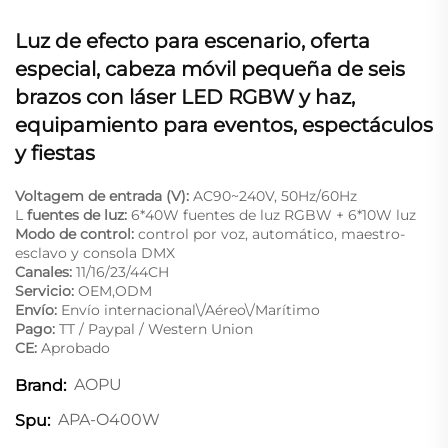
Luz de efecto para escenario, oferta
especial, cabeza móvil pequeña de seis
brazos con láser LED RGBW y haz,
equipamiento para eventos, espectáculos
y fiestas
Voltagem de entrada (V):
AC90~240V, 50Hz/60Hz
L
fuentes de luz:
6*40W fuentes de luz RGBW + 6*10W luz
Modo de control:
control por voz, automático, maestro-
esclavo y consola DMX
Canales:
11/16/23/44CH
Servicio:
OEM,ODM
Envío:
Envío internacional\/Aéreo\/Marítimo
Pago:
TT / Paypal / Western Union
CE:
Aprobado
AOPU
Brand:
APA-O400W
Spu: