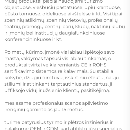
Mūsų produktai plačiai naudojami turizmo
objektuose, viešbučių pastatuose, upių krantuose,
būsto tornuose, dideliuose aikštelėse ir kt. Visi tipai
sceninių atlikimų, sceninių vietovių, profesionalių
teatrių, pramogų centrų, barų, klubų, naktinių klubų
ir įmonių bei institucijų daugiafunkciniuose
konferencininkuose ir kt.
Po metų kūrimo, įmonė vis labiau išplėtojo savo
mastą, valdymas tapsusi vis labiau tinkamas, o
produktai tvirtai veikia remiantis CE ir ROHS
sertifikavimo sistemos reikalavimais. Su stabilia
kokybe, džiugiu dirbtuvu, išskirtiniu efektu, nauju
stiliumi ir atitinkant tarptautinius standartus, ji
užfiksojo viduj ir užsienio klientų pasitikėjimą.
mes esame profesionalus scenos apšvietimo
įrenginių gamintojas jau 15 metus.
turime patyrusius tyrimo ir plėtros inžinierius ir
palaikome OEM ir ODM, kad atitiktų jūsų specialius