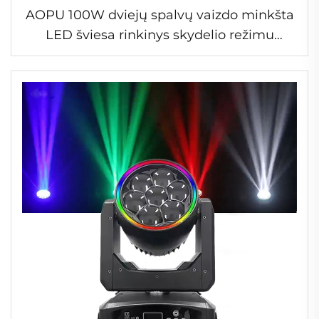
AOPU 100W dviejų spalvų vaizdo minkšta
LED šviesa rinkinys skydelio režimu
puikiškas ryškumas video šviesa