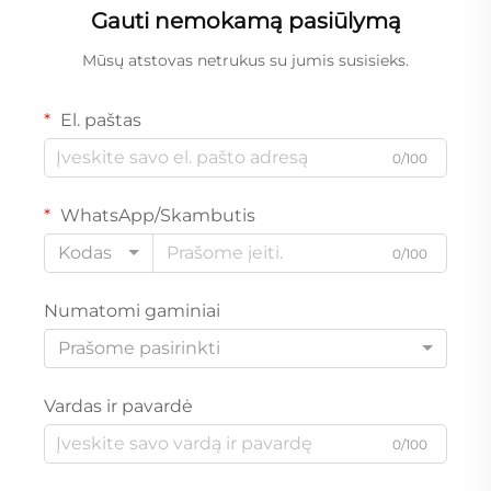
Gauti nemokamą pasiūlymą
Mūsų atstovas netrukus su jumis susisieks.
El. paštas
0/100
WhatsApp/Skambutis
Kodas
0/100
Numatomi gaminiai
Prašome pasirinkti
Vardas ir pavardė
0/100