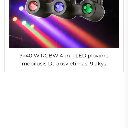
9×40 W RGBW 4-in-1 LED plovimo
mobilusis DJ apšvietimas, 9 akys
spalvingų spindulių aklinamasis
šviestuvas, DMX LED matricos skydelis
scenos šviestuvams