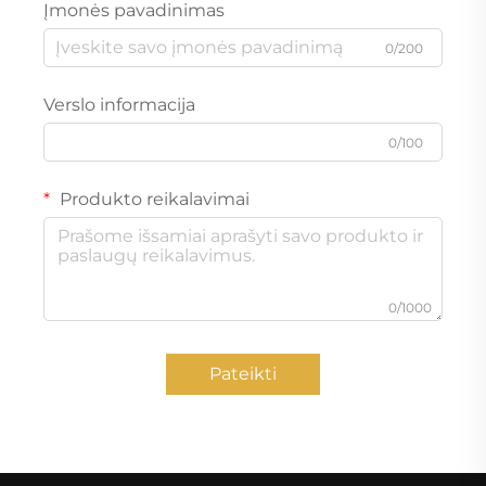
Įmonės pavadinimas
0/200
Verslo informacija
0/100
Produkto reikalavimai
0/1000
Pateikti