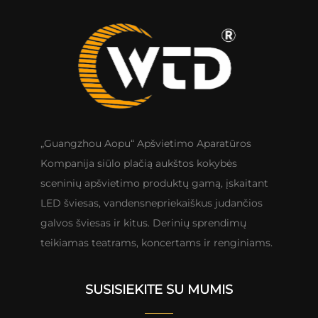
„Guangzhou Aopu“ Apšvietimo Aparatūros
Kompanija siūlo plačią aukštos kokybės
sceninių apšvietimo produktų gamą, įskaitant
LED šviesas, vandensnepriekaiškus judančios
galvos šviesas ir kitus. Derinių sprendimų
teikiamas teatrams, koncertams ir renginiams.
SUSISIEKITE SU MUMIS