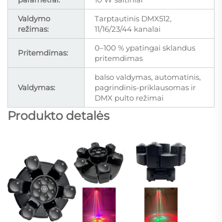
Valdymo
Tarptautinis DMX512,
režimas:
11/16/23/44 kanalai
0–100 % ypatingai sklandus
Pritemdimas:
pritemdimas
balso valdymas, automatinis,
Valdymas:
pagrindinis-priklausomas ir
DMX pulto režimai
Produkto detalės