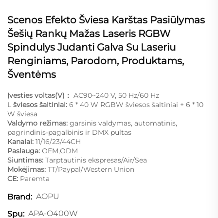
Scenos Efekto Šviesa Karštas Pasiūlymas
Šešių Rankų Mažas Laseris RGBW
Spindulys Judanti Galva Su Laseriu
Renginiams, Parodom, Produktams,
Šventėms
Įvesties voltas(V)：
AC90~240 V, 50 Hz/60 Hz
L
šviesos šaltiniai:
6 * 40 W RGBW šviesos šaltiniai + 6 * 10
W šviesa
Valdymo režimas:
garsinis valdymas, automatinis,
pagrindinis-pagalbinis ir DMX pultas
Kanalai:
11/16/23/44CH
Paslauga:
OEM,ODM
Siuntimas:
Tarptautinis ekspresas/Air/Sea
Mokėjimas:
TT/Paypal/Western Union
CE:
Paremta
AOPU
Brand:
APA-O400W
Spu: