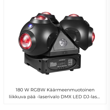
180 W RGBW Käärmeenmuotoinen
liikkuva pää -laserivalo DMX LED DJ-laser
taikavalot soveltuvat discon käyttöön