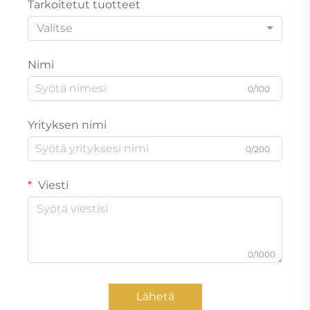
Tarkoitetut tuotteet
Valitse
Nimi
0/100
Yrityksen nimi
0/200
Viesti
0/1000
Lähetä