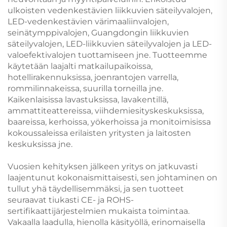
ulkoisten vedenkestävien liikkuvien säteilyvalojen,
LED-vedenkestävien värimaaliinvalojen,
seinätymppivalojen, Guangdongin liikkuvien
säteilyvalojen, LED-liikkuvien säteilyvalojen ja LED-
valoefektivalojen tuottamiseen jne. Tuotteemme
käytetään laajalti matkailupaikoissa,
hotellirakennuksissa, joenrantojen varrella,
rommilinnakeissa, suurilla torneilla jne.
Kaikenlaisissa lavastuksissa, lavakentillä,
ammattiteattereissa, viihdemiesityskeskuksissa,
baareissa, kerhoissa, yökerhoissa ja monitoimisissa
kokoussaleissa erilaisten yritysten ja laitosten
keskuksissa jne.
Vuosien kehityksen jälkeen yritys on jatkuvasti
laajentunut kokonaismittaisesti, sen johtaminen on
tullut yhä täydellisemmäksi, ja sen tuotteet
seuraavat tiukasti CE- ja ROHS-
sertifikaattijärjestelmien mukaista toimintaa.
Vakaalla laadulla, hienolla käsityöllä, erinomaisella