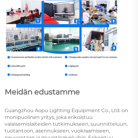
Meidän edustamme
Guangzhou Aopu Lighting Equipment Co., Ltd. on
monipuolinen yritys, joka erikoistuu
valaisemislaiteiden tutkimukseen, suunnitteluun,
tuotantoon, asennukseen, vuokraamiseen,
neuvontaan ja myyntipalveluihin. Erikoistuu