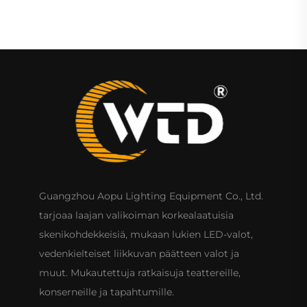
Guangzhou Aopu Lighting Equipment Co., Ltd.
tarjoaa laajan valikoiman korkealaatuisia
skenikohdekkeisiä, mukaan lukien LED-valot,
vedenkielteiset liikkuvan päätteen valot ja
muut. Mukautettuja ratkaisuja teattereille,
konserneille ja tapahtumille.