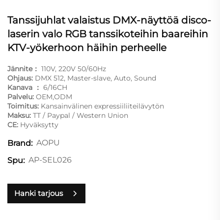
Tanssijuhlat valaistus DMX-näyttöä disco-
laserin valo RGB tanssikoteihin baareihin
KTV-yökerhoon häihin perheelle
Jännite：
110V, 220V 50/60Hz
Ohjaus:
DMX 512, Master-slave, Auto, Sound
Kanava ：
6/16CH
Palvelu:
OEM,ODM
Toimitus:
Kansainvälinen expressiiliiteilävytön
Maksu:
TT / Paypal / Western Union
CE:
Hyväksytty
AOPU
Brand:
AP-SEL026
Spu:
Hanki tarjous