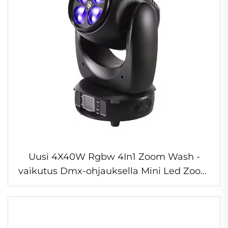
Uusi 4X40W Rgbw 4In1 Zoom Wash -
vaikutus Dmx-ohjauksella Mini Led Zoom
Wash liikkuva valo Dj Led liikkuva
pääsäde