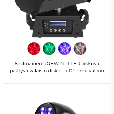
8-silmäinen RGBW 4in1 LED liikkuva
päätyvä valaisin disko- ja DJ-dmx-valoon