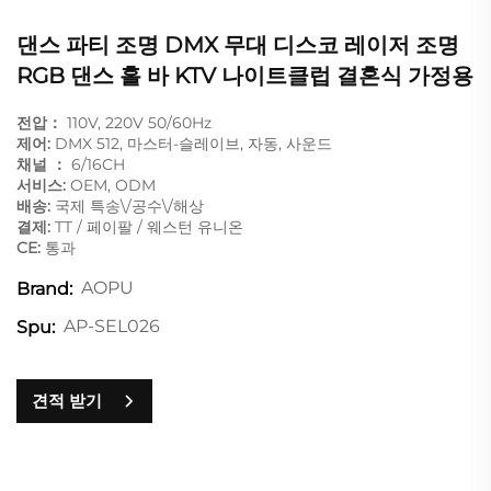
댄스 파티 조명 DMX 무대 디스코 레이저 조명
RGB 댄스 홀 바 KTV 나이트클럽 결혼식 가정용
전압：
110V, 220V 50/60Hz
제어:
DMX 512, 마스터-슬레이브, 자동, 사운드
채널 ：
6/16CH
서비스:
OEM, ODM
배송:
국제 특송\/공수\/해상
결제:
TT / 페이팔 / 웨스턴 유니온
CE:
통과
AOPU
Brand:
AP-SEL026
Spu:
견적 받기