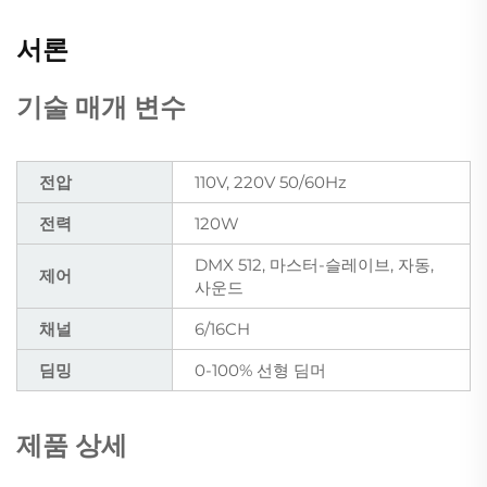
서론
기술 매개 변수
전압
110V, 220V 50/60Hz
전력
120W
DMX 512, 마스터-슬레이브, 자동,
제어
사운드
채널
6/16CH
딤밍
0-100% 선형 딤머
제품 상세