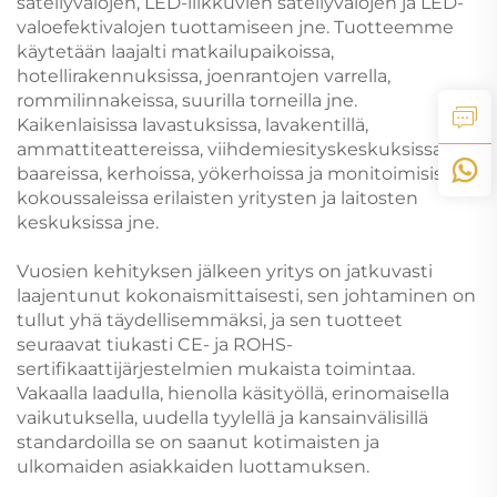
säteilyvalojen, LED-liikkuvien säteilyvalojen ja LED-
valoefektivalojen tuottamiseen jne. Tuotteemme
käytetään laajalti matkailupaikoissa,
hotellirakennuksissa, joenrantojen varrella,
rommilinnakeissa, suurilla torneilla jne.
Kaikenlaisissa lavastuksissa, lavakentillä,
ammattiteattereissa, viihdemiesityskeskuksissa,
baareissa, kerhoissa, yökerhoissa ja monitoimisissa
kokoussaleissa erilaisten yritysten ja laitosten
keskuksissa jne.
Vuosien kehityksen jälkeen yritys on jatkuvasti
laajentunut kokonaismittaisesti, sen johtaminen on
tullut yhä täydellisemmäksi, ja sen tuotteet
seuraavat tiukasti CE- ja ROHS-
sertifikaattijärjestelmien mukaista toimintaa.
Vakaalla laadulla, hienolla käsityöllä, erinomaisella
vaikutuksella, uudella tyylellä ja kansainvälisillä
standardoilla se on saanut kotimaisten ja
ulkomaiden asiakkaiden luottamuksen.