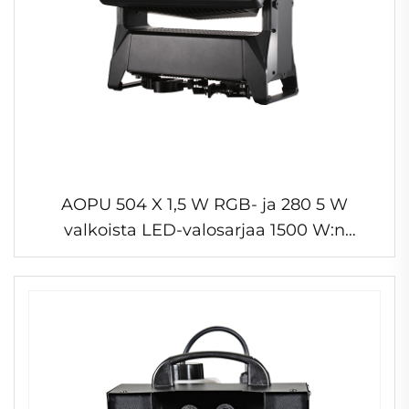
AOPU 504 X 1,5 W RGB- ja 280 5 W
valkoista LED-valosarjaa 1500 W:n
lavavalot liikkuva päävalo festivaaleihin
DJ:lle discoolle