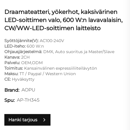
Draamateatteri, yökerhot, kaksivärinen
LED-soittimen valo, 600 W:n lavavalaisin,
CW/WW-LED-soittimen laitteisto
Syöttöjännite(V):
AC100-240V
LED-iteho:
600 W:n
Ohjausjärjestelmä:
DMX, Auto suoritus ja Master/Slave
Kanava:
2CH
Palvelu:
OEM,ODM
Toimitus:
Kansainvälinen expressiiliiteilävytön
Maksu:
TT / Paypal / Western Union
CE:
Hyväksytty
AOPU
Brand:
AP-TH345
Spu:
Hanki tarjous