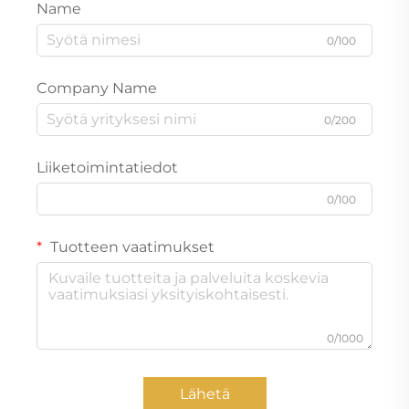
Name
0/100
Company Name
0/200
Liiketoimintatiedot
0/100
Tuotteen vaatimukset
0/1000
Lähetä