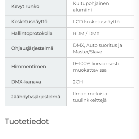
Kuitupohjainen
Kevyt runko
alumiini
Kosketusnäyttö
LCD kosketusnäyttö
Hallintoprotokolla
RDM / DMX
DMX, Auto suoritus ja
Ohjausjärjestelmä
Master/Slave
0~100% lineaarisesti
Himmentimen
muokattavissa
DMX-kanava
2CH
Ilman meluisia
Jäähdytysjärjestelmä
tuulinkkeittejä
Tuotetiedot