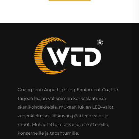
Guangzhou Aopu Lighting Equipment Co., Ltd.
tarjoaa laajan valikoiman korkealaatuisia
skenikohdekkeisiä, mukaan lukien LED-valot,
vedenkielteiset liikkuvan päätteen valot ja
muut. Mukautettuja ratkaisuja teattereille,
konserneille ja tapahtumille.