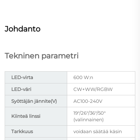
Johdanto
Tekninen parametri
LED-virta
600 W:n
LED-väri
CW+WW/RGBW
Syöttäjän jännite(V)
AC100-240V
19°/26°/36°/50°
Kiinteä linssi
(valinnainen)
Tarkkuus
voidaan säätää käsin