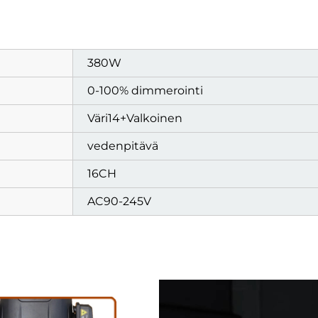
380W
0-100% dimmerointi
Väri14+Valkoinen
vedenpitävä
16CH
AC90-245V