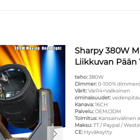
Sharpy 380W M
Liikkuvan Pään 
teho:
380W
Dimmer:
0-100% dimmero
Värit:
Väri14+Valkoinen
ominaisuudet:
vedenpitä
Kanava:
16CH
Palvelu:
OEM,ODM
Toimitus:
Kansainvälinen ex
Maksu:
TT / Paypal / West
CE:
Hyväksytty