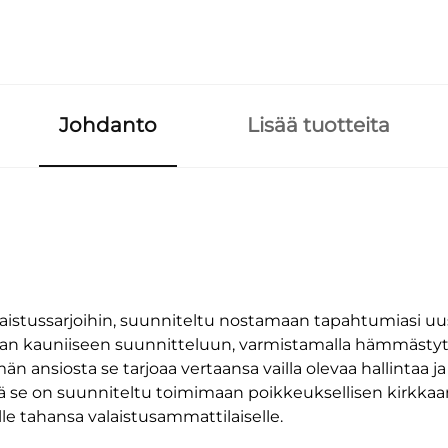
Johdanto
Lisää tuotteita
stussarjoihin, suunniteltu nostamaan tapahtumiasi uus
gian kauniiseen suunnitteluun, varmistamalla hämmästyt
än ansiosta se tarjoaa vertaansa vailla olevaa hallintaa j
llä se on suunniteltu toimimaan poikkeuksellisen kirkkaa
le tahansa valaistusammattilaiselle.