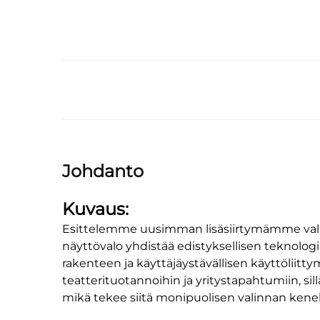
Johdanto
Kuvaus:
Esittelemme uusimman lisäsiirtymämme valai
näyttövalo yhdistää edistyksellisen teknolo
rakenteen ja käyttäjäystävällisen käyttöliittym
teatterituotannoihin ja yritystapahtumiin, si
mikä tekee siitä monipuolisen valinnan kenel