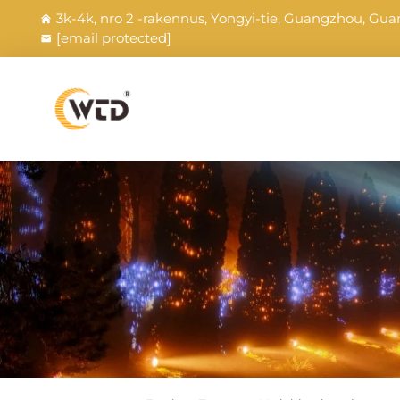
3k-4k, nro 2 -rakennus, Yongyi-tie, Guangzhou, Gua
[email protected]