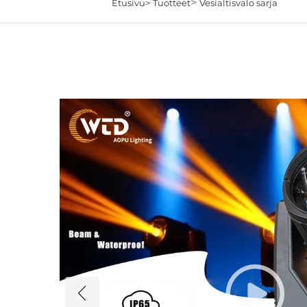
>
Etusivu>
Tuotteet
Vesialtisvalo sarja