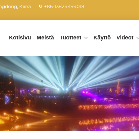
ngdong, Kiina
+86-13824494018
Kotisivu
Meistä
Tuotteet
Käyttö
Videot