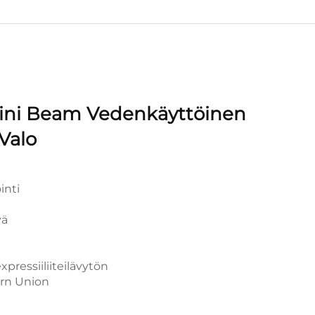
ini Beam Vedenkäyttöinen
Valo
inti
vä
pressiiliiteilävytön
ern Union