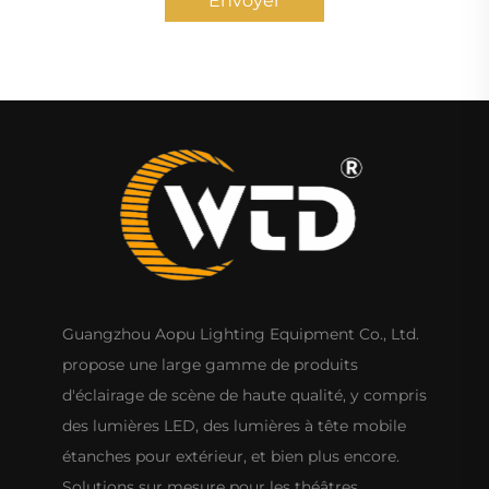
Envoyer
Guangzhou Aopu Lighting Equipment Co., Ltd.
propose une large gamme de produits
d'éclairage de scène de haute qualité, y compris
des lumières LED, des lumières à tête mobile
étanches pour extérieur, et bien plus encore.
Solutions sur mesure pour les théâtres,