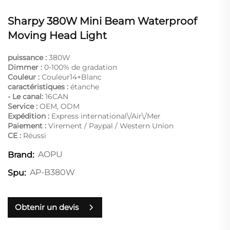
Sharpy 380W Mini Beam Waterproof
Moving Head Light
puissance :
380W
Dimmer :
0-100% de gradation
Couleur :
Couleur14+Blanc
caractéristiques :
étanche
- Le canal:
16CAN
Service :
OEM, ODM
Expédition :
Express international\/Air\/Mer
Paiement :
Virement / Paypal / Western Union
CE :
Réussi
AOPU
Brand:
AP-B380W
Spu:
Obtenir un devis