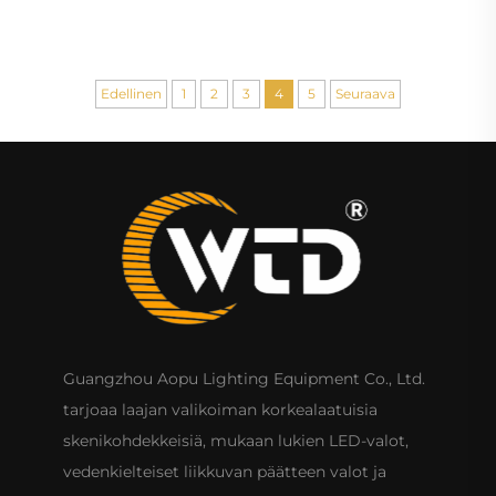
Edellinen
1
2
3
4
5
Seuraava
Guangzhou Aopu Lighting Equipment Co., Ltd.
tarjoaa laajan valikoiman korkealaatuisia
skenikohdekkeisiä, mukaan lukien LED-valot,
vedenkielteiset liikkuvan päätteen valot ja