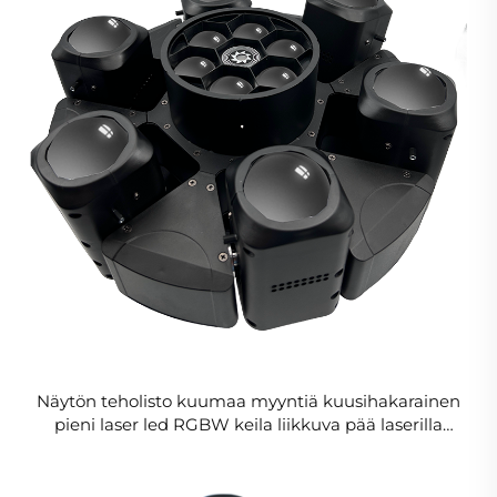
Näytön teholisto kuumaa myyntiä kuusihakarainen
pieni laser led RGBW keila liikkuva pää laserilla
tapahtumaesitykseen tuote juhlavälineet