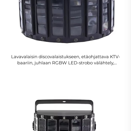
Lavavalaisin discovalaistukseen, etäohjattava KTV-
baariin, juhlaan RGBW LED-strobo välähtely,
perhonen, tehokas lavavaikutusvalo, laserivalo