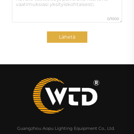
0/1000
Lähetä
Guangzhou Aopu Lighting Equipment Co., Ltd.