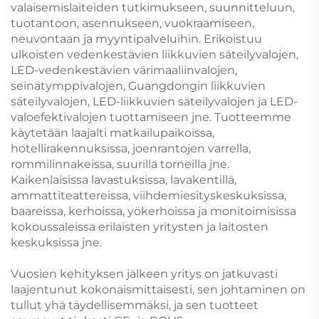
valaisemislaiteiden tutkimukseen, suunnitteluun,
tuotantoon, asennukseen, vuokraamiseen,
neuvontaan ja myyntipalveluihin. Erikoistuu
ulkoisten vedenkestävien liikkuvien säteilyvalojen,
LED-vedenkestävien värimaaliinvalojen,
seinätymppivalojen, Guangdongin liikkuvien
säteilyvalojen, LED-liikkuvien säteilyvalojen ja LED-
valoefektivalojen tuottamiseen jne. Tuotteemme
käytetään laajalti matkailupaikoissa,
hotellirakennuksissa, joenrantojen varrella,
rommilinnakeissa, suurilla torneilla jne.
Kaikenlaisissa lavastuksissa, lavakentillä,
ammattiteattereissa, viihdemiesityskeskuksissa,
baareissa, kerhoissa, yökerhoissa ja monitoimisissa
kokoussaleissa erilaisten yritysten ja laitosten
keskuksissa jne.
Vuosien kehityksen jälkeen yritys on jatkuvasti
laajentunut kokonaismittaisesti, sen johtaminen on
tullut yhä täydellisemmäksi, ja sen tuotteet