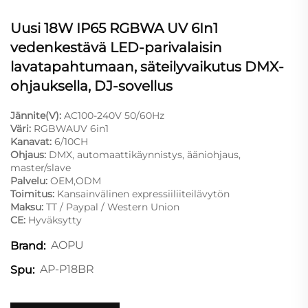
Uusi 18W IP65 RGBWA UV 6In1
vedenkestävä LED-parivalaisin
lavatapahtumaan, säteilyvaikutus DMX-
ohjauksella, DJ-sovellus
Jännite(V):
AC100-240V 50/60Hz
Väri:
RGBWAUV 6in1
Kanavat:
6/10CH
Ohjaus:
DMX, automaattikäynnistys, ääniohjaus,
master/slave
Palvelu:
OEM,ODM
Toimitus:
Kansainvälinen expressiiliiteilävytön
Maksu:
TT / Paypal / Western Union
CE:
Hyväksytty
AOPU
Brand:
AP-P18BR
Spu: