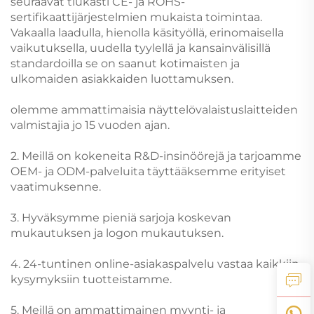
seuraavat tiukasti CE- ja ROHS-
sertifikaattijärjestelmien mukaista toimintaa.
Vakaalla laadulla, hienolla käsityöllä, erinomaisella
vaikutuksella, uudella tyylellä ja kansainvälisillä
standardoilla se on saanut kotimaisten ja
ulkomaiden asiakkaiden luottamuksen.
olemme ammattimaisia näyttelövalaistuslaitteiden
valmistajia jo 15 vuoden ajan.
2. Meillä on kokeneita R&D-insinöörejä ja tarjoamme
OEM- ja ODM-palveluita täyttääksemme erityiset
vaatimuksenne.
3. Hyväksymme pieniä sarjoja koskevan
mukautuksen ja logon mukautuksen.
4. 24-tuntinen online-asiakaspalvelu vastaa kaikkiin
kysymyksiin tuotteistamme.
5. Meillä on ammattimainen myynti- ja