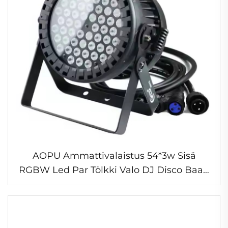
AOPU Ammattivalaistus 54*3w Sisä
RGBW Led Par Tölkki Valo DJ Disco Baari
Yökerho Lava Valot