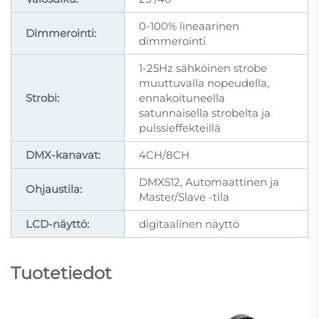
0-100% lineaarinen
Dimmerointi:
dimmerointi
1-25Hz sähköinen strobe
muuttuvalla nopeudella,
Strobi:
ennakoituneella
satunnaisella strobelta ja
pulssieffekteillä
DMX-kanavat:
4CH/8CH
DMX512, Automaattinen ja
Ohjaustila:
Master/Slave -tila
LCD-näyttö:
digitaalinen näyttö
Tuotetiedot