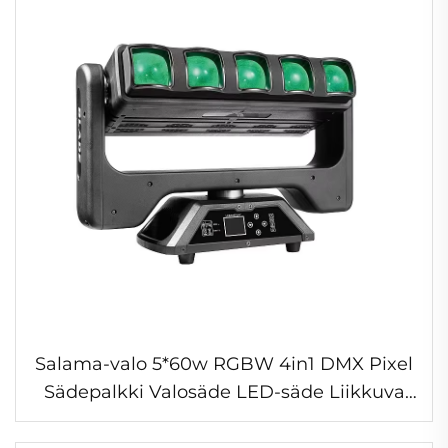
Salama-valo 5*60w RGBW 4in1 DMX Pixel
Sädepalkki Valosäde LED-säde Liikkuva
pää Lavatekniikka Dj:lle Discon
tapahtumaan Lava-valaistukseen