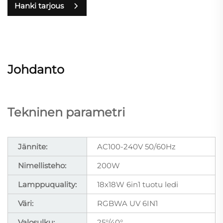
Hanki tarjous
Johdanto
Tekninen parametri
Jännite:
AC100-240V 50/60Hz
Nimellisteho:
200W
Lamppuquality:
18x18W 6in1 tuotu ledi
Väri:
RGBWA UV 6IN1
Valosulku:
25°/40°