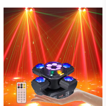
päävalo lavatapahtumiin, KTV-bareihin ja juhliin