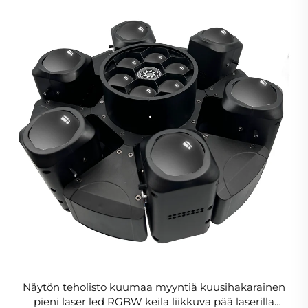
Näytön teholisto kuumaa myyntiä kuusihakarainen
pieni laser led RGBW keila liikkuva pää laserilla