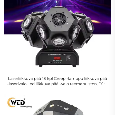
Laserliikkuva pää 18 kpl Creep -lamppu liikkuva pää
-laserivalo Led liikkuva pää -valo teemapuiston, DJ:n,
lavan, discon käyttöön