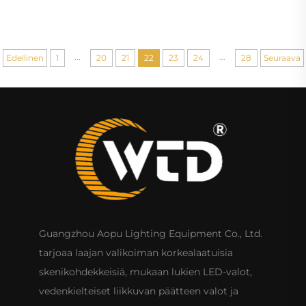
tapahtumaesitykseen tuote juhlavälineet
...
...
Edellinen
1
20
21
22
23
24
28
Seuraava
Guangzhou Aopu Lighting Equipment Co., Ltd.
tarjoaa laajan valikoiman korkealaatuisia
skenikohdekkeisiä, mukaan lukien LED-valot,
vedenkielteiset liikkuvan päätteen valot ja