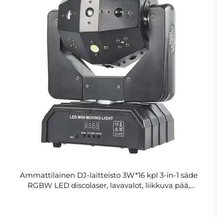
Ammattilainen DJ-laitteisto 3W*16 kpl 3-in-1 säde
RGBW LED discolaser, lavavalot, liikkuva pää,
stroboskooppivalo, juhla-valo, laser