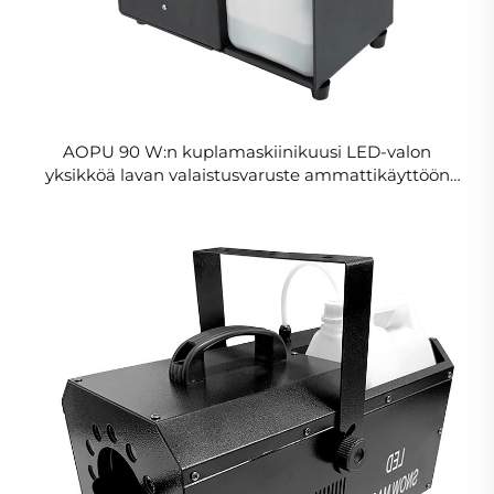
AOPU 90 W:n kuplamaskiinikuusi LED-valon
yksikköä lavan valaistusvaruste ammattikäyttöön
häihin