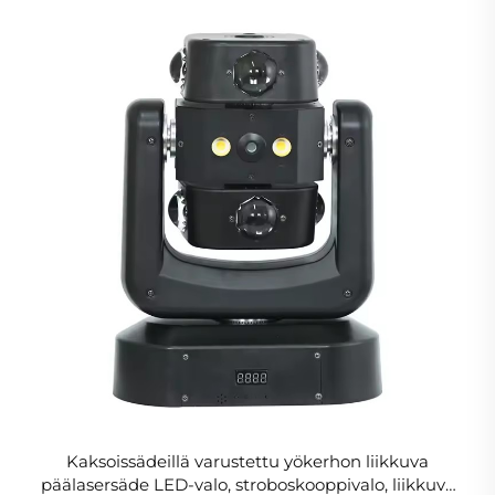
Kaksoissädeillä varustettu yökerhon liikkuva
päälasersäde LED-valo, stroboskooppivalo, liikkuva