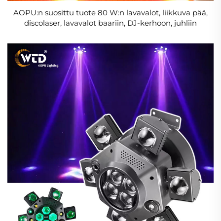
AOPU:n suosittu tuote 80 W:n lavavalot, liikkuva pää,
discolaser, lavavalot baariin, DJ-kerhoon, juhliin