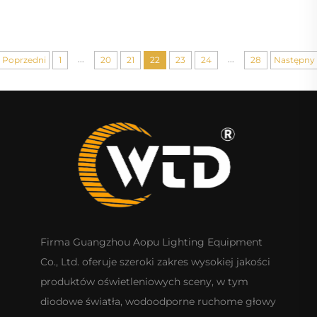
z laserem do imprez pokazowych sprzętu do imprez
...
...
Poprzedni
1
20
21
22
23
24
28
Następny
Firma Guangzhou Aopu Lighting Equipment
Co., Ltd. oferuje szeroki zakres wysokiej jakości
produktów oświetleniowych sceny, w tym
diodowe światła, wodoodporne ruchome głowy