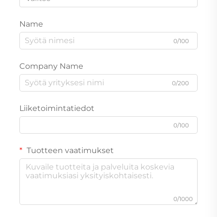
Name
0/100
Company Name
0/200
Liiketoimintatiedot
0/100
Tuotteen vaatimukset
0/1000