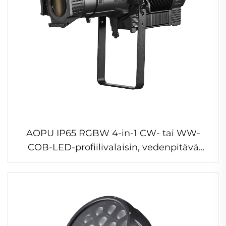
AOPU IP65 RGBW 4-in-1 CW- tai WW-
COB-LED-profiilivalaisin, vedenpitävä
kokoelma-valaisin, ammattimainen
kokoelma-valaisin