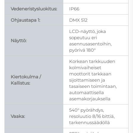
Vedeneristysluokitus:
IP66
Ohjaustapa 1:
DMX 512
LCD-näyttö, joka
sopeutuu eri
Näyttö:
asennusasentoihin,
pyörivä 180°
Korkean tarkkuuden
kolmivaiheiset
moottorit tarkkaan
Kiertokulma /
sijoittamiseen ja
Kallistus:
tasaiseen toimintaan,
automaattisella
asemakorjauksella
540° pyörähdys,
Vaaka:
resoluutio 8/16 bittiä,
tarkennussäädöllä