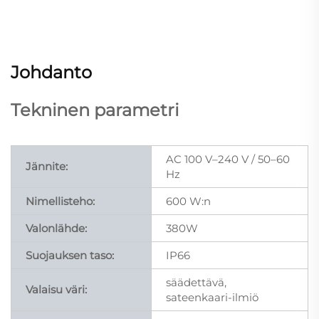
Johdanto
Tekninen parametri
AC 100 V–240 V / 50–60
Jännite:
Hz
Nimellisteho:
600 W:n
Valonlähde:
380W
Suojauksen taso:
IP66
säädettävä,
Valaisu väri:
sateenkaari-ilmiö