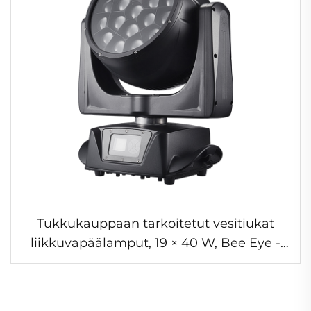
Tukkukauppaan tarkoitetut vesitiukat
liikkuvapäälamput, 19 × 40 W, Bee Eye -
liikkuvapäälamput, LED-vaihevalot
ulkokäyttöön