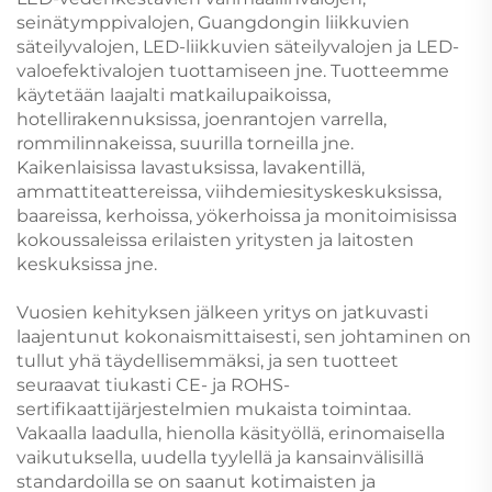
seinätymppivalojen, Guangdongin liikkuvien
säteilyvalojen, LED-liikkuvien säteilyvalojen ja LED-
valoefektivalojen tuottamiseen jne. Tuotteemme
käytetään laajalti matkailupaikoissa,
hotellirakennuksissa, joenrantojen varrella,
rommilinnakeissa, suurilla torneilla jne.
Kaikenlaisissa lavastuksissa, lavakentillä,
ammattiteattereissa, viihdemiesityskeskuksissa,
baareissa, kerhoissa, yökerhoissa ja monitoimisissa
kokoussaleissa erilaisten yritysten ja laitosten
keskuksissa jne.
Vuosien kehityksen jälkeen yritys on jatkuvasti
laajentunut kokonaismittaisesti, sen johtaminen on
tullut yhä täydellisemmäksi, ja sen tuotteet
seuraavat tiukasti CE- ja ROHS-
sertifikaattijärjestelmien mukaista toimintaa.
Vakaalla laadulla, hienolla käsityöllä, erinomaisella
vaikutuksella, uudella tyylellä ja kansainvälisillä
standardoilla se on saanut kotimaisten ja