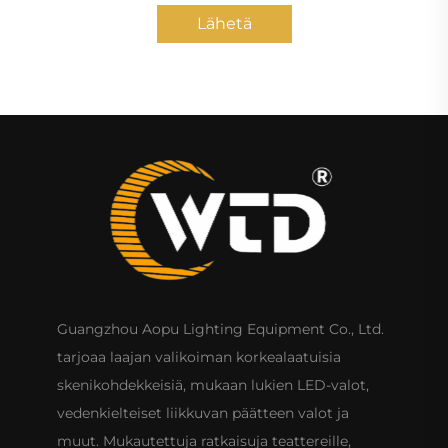
Lähetä
Guangzhou Aopu Lighting Equipment Co., Ltd.
tarjoaa laajan valikoiman korkealaatuisia
skenikohdekkeisiä, mukaan lukien LED-valot,
vedenkielteiset liikkuvan päätteen valot ja
muut. Mukautettuja ratkaisuja teattereille,