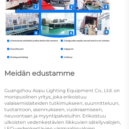
Meidän edustamme
Guangzhou Aopu Lighting Equipment Co., Ltd. on
monipuolinen yritys, joka erikoistuu
valaisemislaiteiden tutkimukseen, suunnitteluun,
tuotantoon, asennukseen, vuokraamiseen,
neuvontaan ja myyntipalveluihin. Erikoistuu
ulkoisten vedenkestävien liikkuvien säteilyvalojen,
LED-vedenkestävien värimaaliinvalojen,