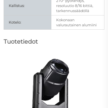
270° pyörähdys,
Kallistus:
resoluutio 8/16 bittiä,
tarkennussäädöllä
Kokonaan
Kotelo:
valurautainen alumiini
Tuotetiedot