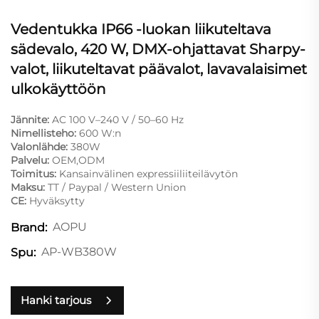
Vedentukka IP66 -luokan liikuteltava
sädevalo, 420 W, DMX-ohjattavat Sharpy-
valot, liikuteltavat päävalot, lavavalaisimet
ulkokäyttöön
Jännite:
AC 100 V–240 V / 50–60 Hz
Nimellisteho:
600 W:n
Valonlähde:
380W
Palvelu:
OEM,ODM
Toimitus:
Kansainvälinen expressiiliiteilävytön
Maksu:
TT / Paypal / Western Union
CE:
Hyväksytty
AOPU
Brand:
AP-WB380W
Spu:
Hanki tarjous