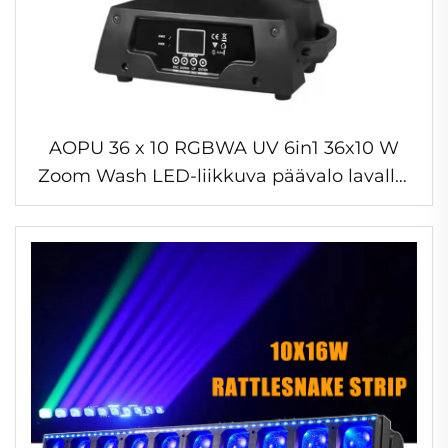
AOPU 36 x 10 RGBWA UV 6in1 36x10 W
Zoom Wash LED-liikkuva päävalo lavalle,
baariin, discon ja yökerhon juhla- ja show-
tapahtumiin