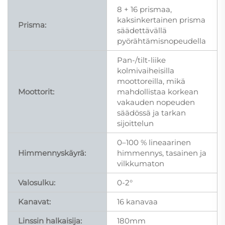
8 + 16 prismaa,
kaksinkertainen prisma
Prisma:
säädettävällä
pyörähtämisnopeudella
Pan-/tilt-liike
kolmivaiheisilla
moottoreilla, mikä
Moottorit:
mahdollistaa korkean
vakauden nopeuden
säädössä ja tarkan
sijoittelun
0–100 % lineaarinen
Himmennyskäyrä:
himmennys, tasainen ja
vilkkumaton
Valosulku:
0-2°
Kanavat:
16 kanavaa
Linssin halkaisija:
180mm