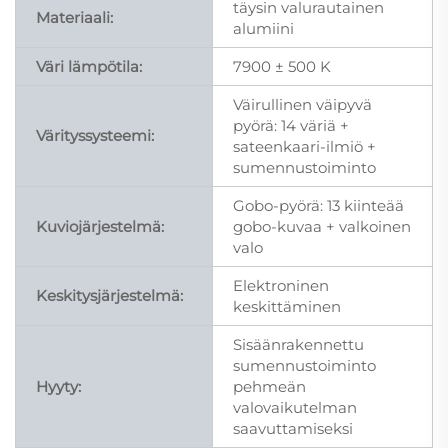
täysin valurautainen
Materiaali:
alumiini
Väri lämpötila:
7900 ± 500 K
Väirullinen väipyvä
pyörä: 14 väriä +
Värityssysteemi:
sateenkaari-ilmiö +
sumennustoiminto
Gobo-pyörä: 13 kiinteää
Kuviojärjestelmä:
gobo-kuvaa + valkoinen
valo
Elektroninen
Keskitysjärjestelmä:
keskittäminen
Sisäänrakennettu
sumennustoiminto
Hyyty:
pehmeän
valovaikutelman
saavuttamiseksi