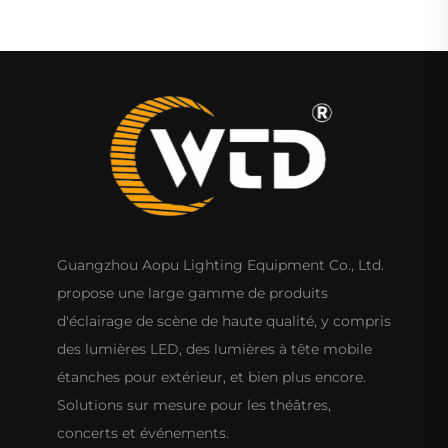
Guangzhou Aopu Lighting Equipment Co., Ltd.
propose une large gamme de produits
d'éclairage de scène de haute qualité, y compris
des lumières LED, des lumières à tête mobile
étanches pour extérieur, et bien plus encore.
Solutions sur mesure pour les théâtres,
concerts et événements.