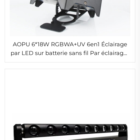
AOPU 6*18W RGBWA+UV 6en1 Éclairage
par LED sur batterie sans fil Par éclairages
de scène pour fête bar club mariage