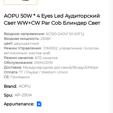
AOPU 50W * 4 Eyes Led Аудиторский
Свет WW+CW Par Cob Блиндер Свет
Входное напряжение:
AC100-240V/ 50-60ГЦ
Входная мощность:
250Вт
цвет:
двухцветный
Режим Управления
: DMX512, управление голосом,
автономный, мастер-раб
Режим каналов:
6/12 каналов
Обслуживание:
OEM,ODM
Доставка:
Международная доставка\/Воздух\/Море
Оплата:
ТТ / Paypal / Western Union
CE:
Пройдено
AOPU
Brand:
AP-250A
Spu:
Appurtenance: