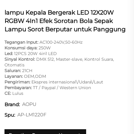
lampu Kepala Bergerak LED 12X20W
RGBW 4In1 Efek Sorotan Bola Sepak
Lampu Sorot Berputar untuk Panggung
Tegangan Input:
AC100-240V,50-60Hz
Konsumsi daya:
250W
Led:
12PCS 20W 4in1 LED
Sinyal Kontrol:
DMX 512, Master-slave, Kontrol Suara,
Otomatis
Saluran:
21CH
Layanan:
OEM,ODM
Pengiriman:
Ekspres internasional\/Udara\/Laut
Pembayaran:
TT / Paypal / Western Union
CE:
Lulus
AOPU
Brand:
AP-LM1220F
Spu: