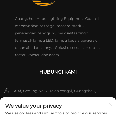
Guangzhou Aopu Lighting Equipment Co., Ltd.
menawarkan berbagai macam produk
penerangan panggung berkualitas tinggi
termasuk lampu LED, lampu kepala bergerak
tahan air, dan lainnya. Solusi disesuaikan untuk
teater, konser, dan acara.
HUBUNGI KAMI
3f-4f, Gedung No. 2, Jalan Yongyi, Guangzhou,
Guangdong, Tiongkok
We value your privacy
+86-13824494018
We use cookies and similar tools to provide our services.