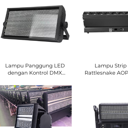
Lampu Strobo Efek
Panggung Ko
Panggung Klub Disiko
dengan R
DJ
Lampu Panggung LED
Lampu Strip
dengan Kontrol DMX
Rattlesnake AO
1000 W, Lampu Strobo
W RGBW, Lamp
LED Atom RGB Penuh
Wash Matrix,
Warna untuk Pesta Klub
Pixel LED, da
DJ dan Konser
Moving Head un
Bar, serta D