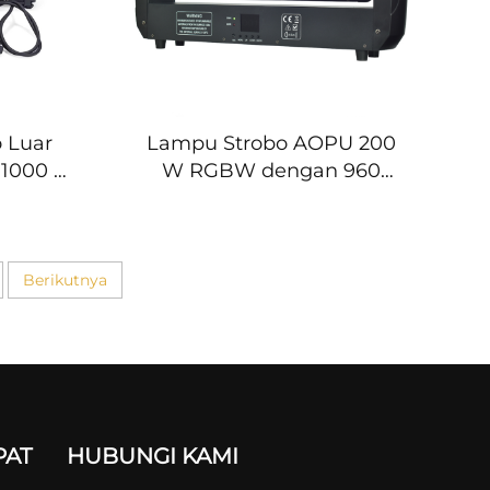
 Luar
Lampu Strobo AOPU 200
 1000 W
W RGBW dengan 960
 Kontrol
LED, Lampu Panggung
rkepala
Berkepala Bergerak
n Air,
untuk DJ, Lampu
 LED
Panggung dengan
Berikutnya
rgerak
Kepala Bergoyang 12+12
g Bar,
Bagian untuk Konser
 DJ
PAT
HUBUNGI KAMI