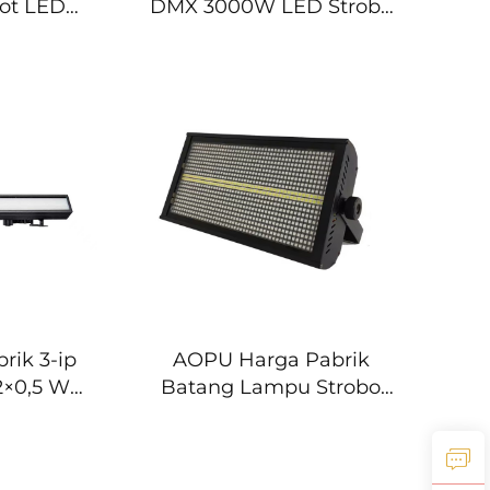
rot LED
DMX 3000W LED Strobe
ng Head
Light
ht
rik 3-ip
AOPU Harga Pabrik
72×0,5 W
Batang Lampu Strobo
12×3 W
LED 8+8, Lampu Strobo
 Strobo
LED RGB untuk
ntuk
Pencahayaan Panggung