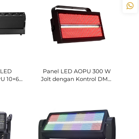
nser
Bar, Cocok untuk Pesta
DM
dan Grosir
 LED
Panel LED AOPU 300 W
PU 10×60
Jolt dengan Kontrol DMX,
u Beam
Lampu Cuci LED Warna
 Lampu
Penuh RGB, Lampu
n Lampu
Strobo Pengikat dengan
tuk DJ,
Efek Strobo untuk Latar
isko
Belakang Panggung