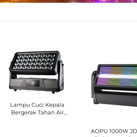
Lampu Cuci Kepala
Bergerak Tahan Air
32X40W RGBW 4In1
Memiliki Efek Strobe
AOPU 1000W JD
Lampu Panggung Cocok