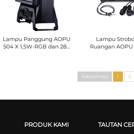
Lampu Panggung AOPU
Lampu Strobo
504 X 1,5W-RGB dan 280
Ruangan AOPU
5W Putih LED Strobe
LED RGB dengan
1500W Lampu Kepala
DMX, Lampu Be
Bergerak untuk Festival
Bergerak Taha
DJ Disco
Lampu Cuci
Sebelumnya
1
2
Berkepala Be
untuk Panggun
Disko, dan
PRODUK KAMI
TAUTAN CE