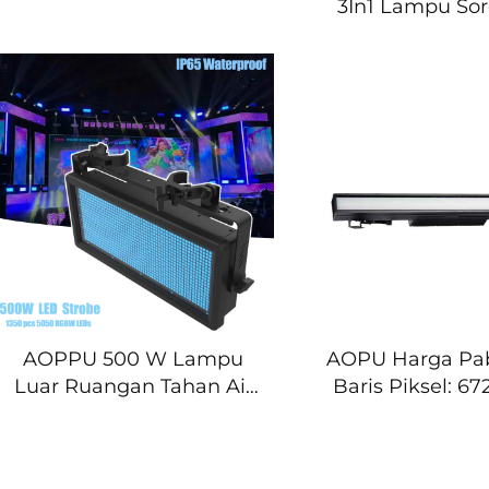
3In1 Lampu So
untuk Arsitektur Otudoor
Tahan Air Movi
Wash Lig
AOPPU 500 W Lampu
AOPU Harga Pab
Luar Ruangan Tahan Air
Baris Piksel: 6
RGBW 4-dalam-1 LED,
LED RGB dan 1
Pengendali Piksel
LED CW, Lampu
Matriks Penuh Warna,
DMX 420 W u