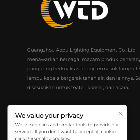
Guangzhou Aopu Lighting Equipment Co., Ltd.
menawarkan berbagai macam produk peneran
panggung berkualitas tinggi termasuk lampu L
lampu kepala bergerak tahan air, dan lainnya. So
disesuaikan untuk teater, konser, dan acara.
We value your privacy
We use cookies and similar tools to provide our
services. If you don't want to accept all cookies,
click Personalize cookies.