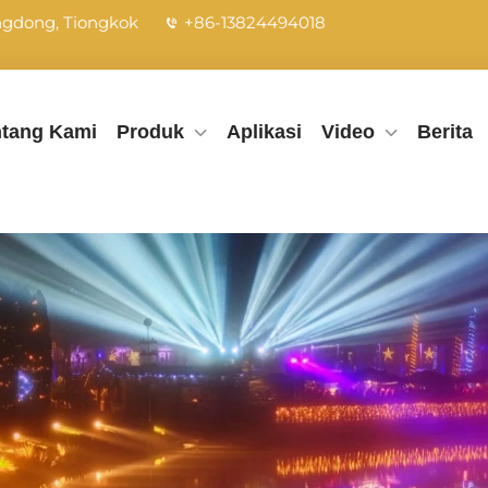
angdong, Tiongkok
+86-13824494018
ntang Kami
Produk
Aplikasi
Video
Berita