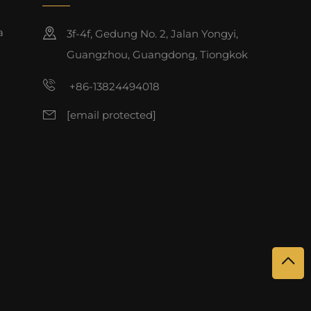
a
3f-4f, Gedung No. 2, Jalan Yongyi,
Guangzhou, Guangdong, Tiongkok
+86-13824494018
[email protected]