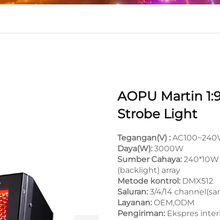
AOPU Martin 1:
Strobe Light
Tegangan(V) :
AC100~240V
Daya(W):
3000W
Sumber Cahaya:
240*10W 
(backlight) array
Metode kontrol:
DMX512
Saluran:
3/4/14 channel(sa
Layanan:
OEM,ODM
Pengiriman:
Ekspres inter