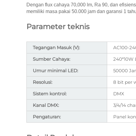
Dengan flux cahaya 70,000 lm, Ra 90, dan efisien
memiliki masa pakai 50.000 jam dan garansi 1 tah
Parameter teknis
Tegangan Masuk (V):
AC100-24
Sumber Cahaya:
240*10W L
Umur minimal LED:
50000 J
Resolusi:
8 bit per 
Sistem kontrol:
DMX
Kanal DMX:
3/4/14 ch
Pengaturan:
Panel kon