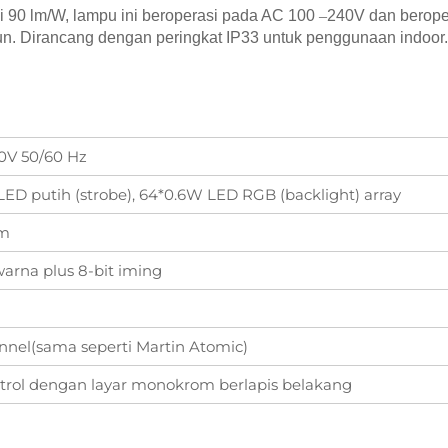
si 90 lm/W, lampu ini beroperasi pada AC 100
–
240V dan berope
un. Dirancang dengan peringkat IP33 untuk penggunaan indoor.
0V 50/60 Hz
ED putih (strobe), 64*0.6W LED RGB (backlight) array
am
warna plus 8-bit iming
annel(sama seperti Martin Atomic)
trol dengan layar monokrom berlapis belakang