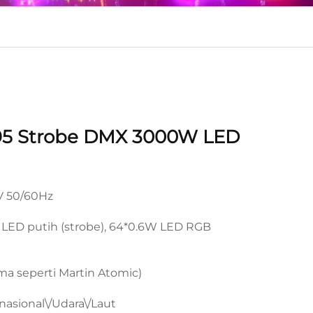
95 Strobe DMX 3000W LED
 50/60Hz
LED putih (strobe), 64*0.6W LED RGB
ma seperti Martin Atomic)
nasional\/Udara\/Laut