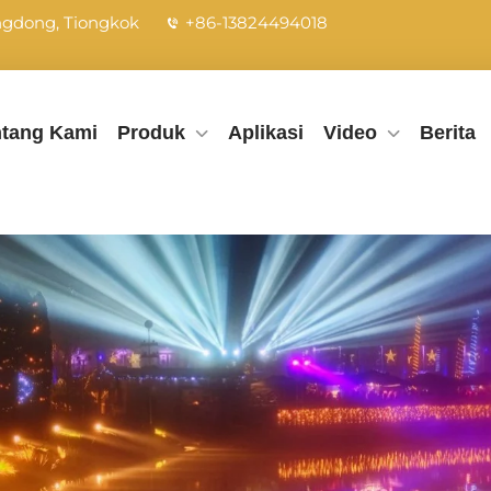
angdong, Tiongkok
+86-13824494018
ntang Kami
Produk
Aplikasi
Video
Berita