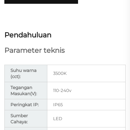
Pendahuluan
Parameter teknis
Suhu warna
3500K
(cct):
Tegangan
110-240v
Masukan(V):
Peringkat IP:
IP65
Sumber
LED
Cahaya: