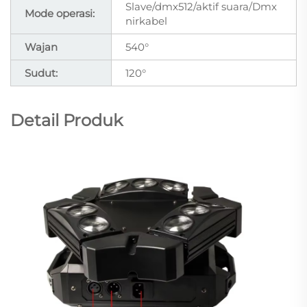
Slave/dmx512/aktif suara/Dmx
Mode operasi:
nirkabel
Wajan
540°
Sudut:
120°
Detail Produk