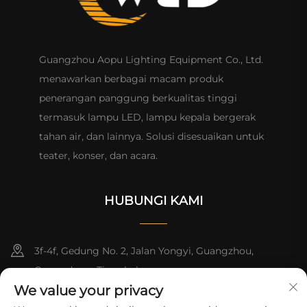
Guangzhou Aopu Lighting Equipment Co., Ltd.
menawarkan berbagai macam produk
penerangan panggung berkualitas tinggi
termasuk lampu LED, lampu kepala bergerak
tahan air, dan lainnya. Solusi disesuaikan untuk
teater, konser, dan acara.
HUBUNGI KAMI
3f-4f, Gedung No. 2, Jalan Yongyi, Guangzhou,
Guangdong, Tiongkok
We value your privacy
+86-13824494018