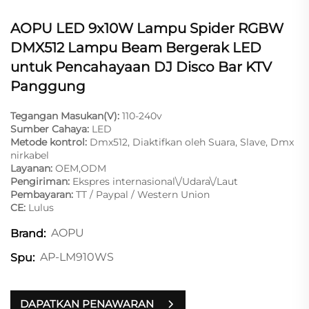
AOPU LED 9x10W Lampu Spider RGBW
DMX512 Lampu Beam Bergerak LED
untuk Pencahayaan DJ Disco Bar KTV
Panggung
Tegangan Masukan(V):
110-240v
Sumber Cahaya:
LED
Metode kontrol:
Dmx512, Diaktifkan oleh Suara, Slave, Dmx
nirkabel
Layanan:
OEM,ODM
Pengiriman:
Ekspres internasional\/Udara\/Laut
Pembayaran:
TT / Paypal / Western Union
CE:
Lulus
AOPU
Brand:
AP-LM910WS
Spu:
DAPATKAN PENAWARAN