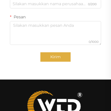
0/200
Pesan
0/1000
Kirim