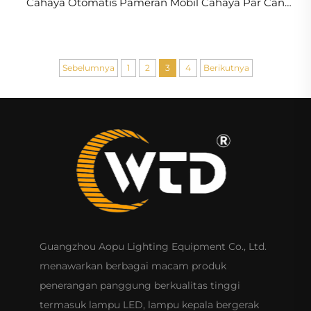
Cahaya Otomatis Pameran Mobil Cahaya Par Can
Panggung Cahaya
Sebelumnya
1
2
3
4
Berikutnya
Guangzhou Aopu Lighting Equipment Co., Ltd.
menawarkan berbagai macam produk
penerangan panggung berkualitas tinggi
termasuk lampu LED, lampu kepala bergerak