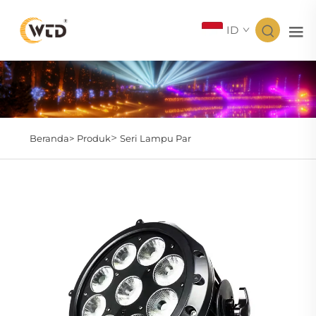
ID
>
Beranda>
Produk
Seri Lampu Par