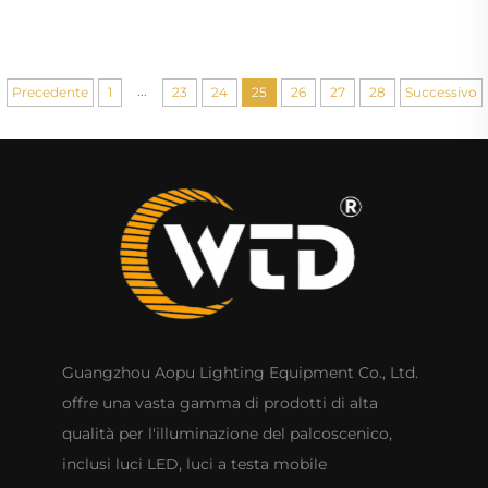
matrimoni
...
Precedente
1
23
24
25
26
27
28
Successivo
Guangzhou Aopu Lighting Equipment Co., Ltd.
offre una vasta gamma di prodotti di alta
qualità per l'illuminazione del palcoscenico,
inclusi luci LED, luci a testa mobile