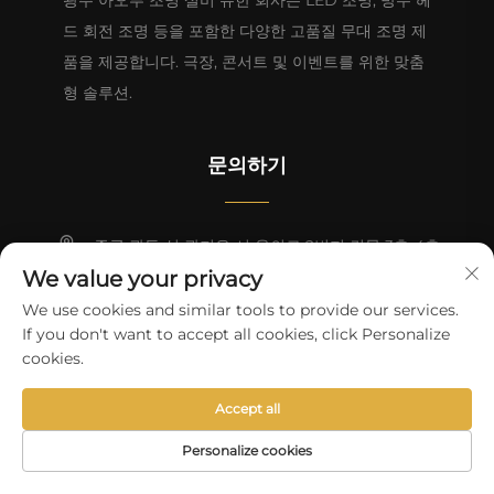
광주 아오푸 조명 설비 유한 회사는 LED 조명, 방수 헤
드 회전 조명 등을 포함한 다양한 고품질 무대 조명 제
품을 제공합니다. 극장, 콘서트 및 이벤트를 위한 맞춤
형 솔루션.
문의하기
중국 광동 성 광저우 시 용의로 2번지 건물 3층-4층
We value your privacy
+86-13824494018
We use cookies and similar tools to provide our services.
If you don't want to accept all cookies, click Personalize
[email protected]
cookies.
Copyright © 2026 광저우 Aopu 조명 장비 유한회사. 판권 소유
개인
Accept all
정보 보호정책
Personalize cookies
홈페이지
제품
이메일
전화번호