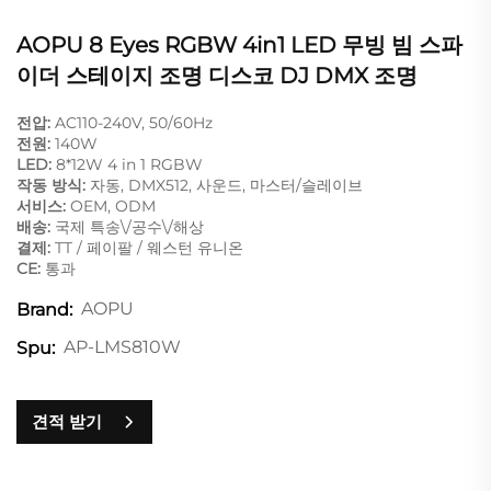
AOPU 8 Eyes RGBW 4in1 LED 무빙 빔 스파
이더 스테이지 조명 디스코 DJ DMX 조명
전압:
AC110-240V, 50/60Hz
전원:
140W
LED:
8*12W 4 in 1 RGBW
작동 방식:
자동, DMX512, 사운드, 마스터/슬레이브
서비스:
OEM, ODM
배송:
국제 특송\/공수\/해상
결제:
TT / 페이팔 / 웨스턴 유니온
CE:
통과
AOPU
Brand:
AP-LMS810W
Spu:
견적 받기