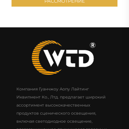
РАССМОТРЕНИЕ
Компания Гуанчжоу Аопу Лайтинг
Иквипмент Ко., Лтд. предлагает широкий
ассортимент высококачественных
продуктов сценического освещения,
включая светодиодное освещение,