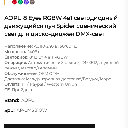
AOPU 8 Eyes RGBW 4в1 светодиодный
движущийся луч Spider сценический
свет для диско-диджея DMX-свет
Напряжение:
AC110-240 В, 50/60 Гц
Мощность:
140Вт
Светодиод:
8*12 Вт 4 в 1 RGBW
Операция:
Автоматический режим, DMX512, звуковой
режим, мастер/ведомый
Обслуживание:
OEM,ODM
Доставка:
Международная доставка\/Воздух\/Море
Оплата:
ТТ / Paypal / Western Union
CE:
Пройдено
AOPU
Brand:
AP-LMS810W
Spu: