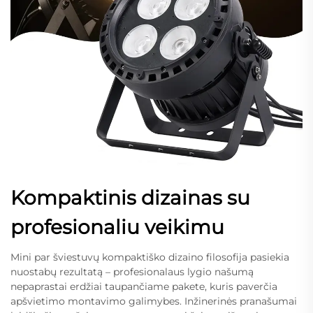
Kompaktinis dizainas su
profesionaliu veikimu
Mini par šviestuvų kompaktiško dizaino filosofija pasiekia
nuostabų rezultatą – profesionalaus lygio našumą
nepaprastai erdžiai taupančiame pakete, kuris paverčia
apšvietimo montavimo galimybes. Inžinerinės pranašumai