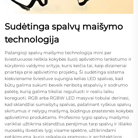
Sudėtinga spalvų maišymo
technologija
Pažangioji spalvų maišymo technologija mini par
šviestuvuose reiškia kokybės šuolį apšvietimo lankstumo ir
kūrybinio valdymo srityje, kuris keičia tai, kaip dizaineriai
priartėja prie apšvietimo projektų. Ši sudėtinga sistema
kiekviename šviestuve sujungia kelias LED spalvas, kad
būtų galima sukurti beveik neribotą atspalvių ir sodrumo
paletę, kurią galima tiksliai reguliuoti ir realiu laiku
koreguoti. RGB arba RGBW LED masyvai tobulai derinasi,
kad sklandžiai sumaišytų spalvas, pašalinant ryškius spalvų
skirtumus ir nelygų maišymą, būdingus prastesnės kokybės
apšvietimo produktams. Profesinio lygio spalvų maišymo
varikliai užtikrina sklandžius perėjimus tarp spalvų ir išlaiko
nuoseklų išvesties lygį visame spektre, užtikrindami
patikimumą, kurio reikalauja pramogų ir architektūros