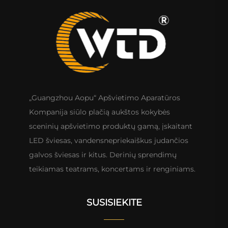
„Guangzhou Aopu“ Apšvietimo Aparatūros
Kompanija siūlo plačią aukštos kokybės
sceninių apšvietimo produktų gamą, įskaitant
LED šviesas, vandensnepriekaiškus judančios
galvos šviesas ir kitus. Derinių sprendimų
teikiamas teatrams, koncertams ir renginiams.
SUSISIEKITE