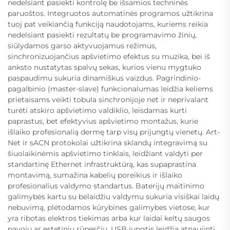
nedelsiant pasiekti kontrolę be išsamios techninės
paruoštos. Integruotos automatinės programos užtikrina
tuoj pat veikiančią funkciją naudotojams, kuriems reikia
nedelsiant pasiekti rezultatų be programavimo žinių,
siūlydamos garso aktyvuojamus režimus,
sinchronizuojančius apšvietimo efektus su muzika, bei iš
anksto nustatytas spalvų sekas, kurios vienu mygtuko
paspaudimu sukuria dinamiškus vaizdus. Pagrindinio-
pagalbinio (master-slave) funkcionalumas leidžia keliems
prietaisams veikti tobula sinchronijoje net ir neprivalant
turėti atskiro apšvietimo valdiklio, leisdamas kurti
paprastus, bet efektyvius apšvietimo montažus, kurie
išlaiko profesionalią dermę tarp visų prijungtų vienetų. Art-
Net ir sACN protokolai užtikrina sklandų integravimą su
šiuolaikinėmis apšvietimo tinklais, leidžiant valdyti per
standartinę Ethernet infrastruktūrą, kas supaprastina
montavimą, sumažina kabelių poreikius ir išlaiko
profesionalius valdymo standartus. Baterijų maitinimo
galimybės kartu su belaidžiu valdymu sukuria visiškai laidų
nebuvimą, plėtodamos kūrybines galimybes vietose, kur
yra ribotas elektros tiekimas arba kur laidai keltų saugos
pavojų ar estetinių rūpesčių. USB jungtis leidžia atnaujinti