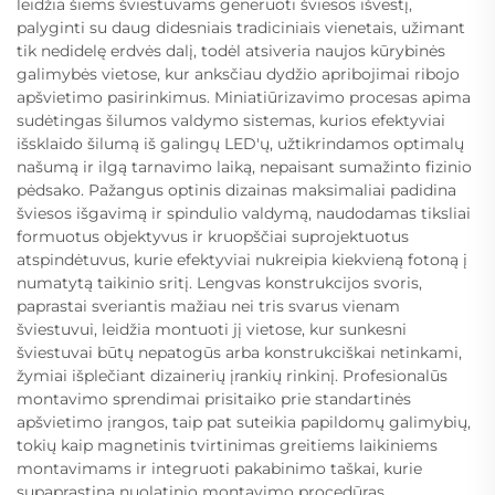
leidžia šiems šviestuvams generuoti šviesos išvestį,
palyginti su daug didesniais tradiciniais vienetais, užimant
tik nedidelę erdvės dalį, todėl atsiveria naujos kūrybinės
galimybės vietose, kur anksčiau dydžio apribojimai ribojo
apšvietimo pasirinkimus. Miniatiūrizavimo procesas apima
sudėtingas šilumos valdymo sistemas, kurios efektyviai
išsklaido šilumą iš galingų LED'ų, užtikrindamos optimalų
našumą ir ilgą tarnavimo laiką, nepaisant sumažinto fizinio
pėdsako. Pažangus optinis dizainas maksimaliai padidina
šviesos išgavimą ir spindulio valdymą, naudodamas tiksliai
formuotus objektyvus ir kruopščiai suprojektuotus
atspindėtuvus, kurie efektyviai nukreipia kiekvieną fotoną į
numatytą taikinio sritį. Lengvas konstrukcijos svoris,
paprastai sveriantis mažiau nei tris svarus vienam
šviestuvui, leidžia montuoti jį vietose, kur sunkesni
šviestuvai būtų nepatogūs arba konstrukciškai netinkami,
žymiai išplečiant dizainerių įrankių rinkinį. Profesionalūs
montavimo sprendimai prisitaiko prie standartinės
apšvietimo įrangos, taip pat suteikia papildomų galimybių,
tokių kaip magnetinis tvirtinimas greitiems laikiniems
montavimams ir integruoti pakabinimo taškai, kurie
supaprastina nuolatinio montavimo procedūras.