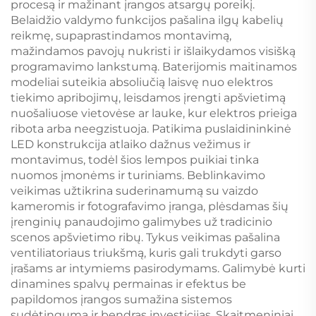
procesą ir mažinant įrangos atsargų poreikį.
Belaidžio valdymo funkcijos pašalina ilgų kabelių
reikmę, supaprastindamos montavimą,
mažindamos pavojų nukristi ir išlaikydamos visišką
programavimo lankstumą. Baterijomis maitinamos
modeliai suteikia absoliučią laisvę nuo elektros
tiekimo apribojimų, leisdamos įrengti apšvietimą
nuošaliuose vietovėse ar lauke, kur elektros prieiga
ribota arba neegzistuoja. Patikima puslaidininkinė
LED konstrukcija atlaiko dažnus vežimus ir
montavimus, todėl šios lempos puikiai tinka
nuomos įmonėms ir turiniams. Beblinkavimo
veikimas užtikrina suderinamumą su vaizdo
kameromis ir fotografavimo įranga, plėsdamas šių
įrenginių panaudojimo galimybes už tradicinio
scenos apšvietimo ribų. Tykus veikimas pašalina
ventiliatoriaus triukšmą, kuris gali trukdyti garso
įrašams ar intymiems pasirodymams. Galimybė kurti
dinamines spalvų permainas ir efektus be
papildomos įrangos sumažina sistemos
sudėtingumą ir bendras investicijas. Skaitmeniniai