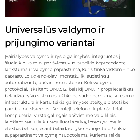
Universalūs valdymo ir
prijungimo variantai
Įvairialypės valdymo ir ryšio galimybės, integruotos į
šiuolaikinius mini par šviestuvus, suteikia beprecedentę
lankstumą ir valdymo paprastumą, kuris tinka viskam – nuo
paprastų „plug-and-play“ montažų iki sudėtingų
automatizuotų apšvietimo sistemų. Keli valdymo
protokolai, įskaitant DMX512, belaidį DMX ir proprietariškas
belaidžio ryšio sistemas, užtikrina suderinamumą su esama
infrastruktūra ir kartu teikia galimybes ateityje plėtoti bei
patobulinti sistemas. Išmanieji telefonai ir planšetiniai
kompiuteriai virsta galingais apšvietimo valdikliais,
leidžiant realiu laiku reguliuoti spalvą, intensyvumą ir
efektus bet kur, esant belaidžio ryšio zonoje, taip ženkliai
supaprastinant valdymą naudotojams, kuriems reikia