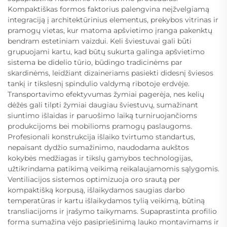
Kompaktiškas formos faktorius palengvina neįžvelgiamą
integraciją į architektūrinius elementus, prekybos vitrinas ir
pramogų vietas, kur matoma apšvietimo įranga pakenktų
bendram estetiniam vaizdui. Keli šviestuvai gali būti
grupuojami kartu, kad būtų sukurta galinga apšvietimo
sistema be didelio tūrio, būdingo tradicinėms par
skardinėms, leidžiant dizaineriams pasiekti didesnį šviesos
tankį ir tikslesnį spindulio valdymą ribotoje erdvėje.
Transportavimo efektyvumas žymiai pagerėja, nes kelių
dėžės gali tilpti žymiai daugiau šviestuvų, sumažinant
siuntimo išlaidas ir paruošimo laiką turniruojančioms
produkcijoms bei mobilioms pramogų paslaugoms.
Profesionali konstrukcija išlaiko tvirtumo standartus,
nepaisant dydžio sumažinimo, naudodama aukštos
kokybės medžiagas ir tikslų gamybos technologijas,
užtikrindama patikimą veikimą reikalaujamomis sąlygomis.
Ventiliacijos sistemos optimizuoja oro srautą per
kompaktišką korpusą, išlaikydamos saugias darbo
temperatūras ir kartu išlaikydamos tylią veikimą, būtiną
transliacijoms ir įrašymo taikymams. Supaprastinta profilio
forma sumažina vėjo pasipriešinimą lauko montavimams ir