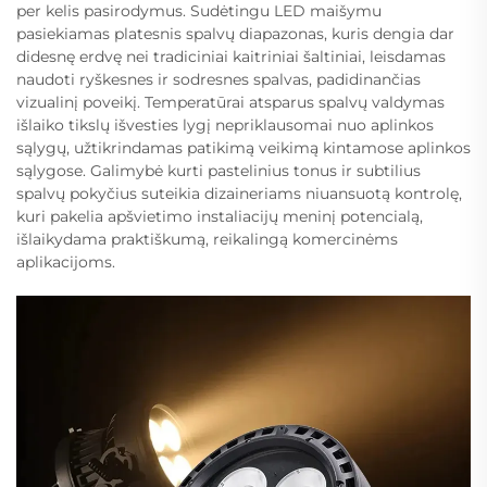
per kelis pasirodymus. Sudėtingu LED maišymu
pasiekiamas platesnis spalvų diapazonas, kuris dengia dar
didesnę erdvę nei tradiciniai kaitriniai šaltiniai, leisdamas
naudoti ryškesnes ir sodresnes spalvas, padidinančias
vizualinį poveikį. Temperatūrai atsparus spalvų valdymas
išlaiko tikslų išvesties lygį nepriklausomai nuo aplinkos
sąlygų, užtikrindamas patikimą veikimą kintamose aplinkos
sąlygose. Galimybė kurti pastelinius tonus ir subtilius
spalvų pokyčius suteikia dizaineriams niuansuotą kontrolę,
kuri pakelia apšvietimo instaliacijų meninį potencialą,
išlaikydama praktiškumą, reikalingą komercinėms
aplikacijoms.