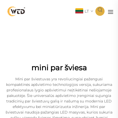
LT
mini par šviesa
Mini par šviestuvas yra revoliucingiai pažengusi
kompaktinės apšvietimo technologijos versija, sukuriama
profesionalaus lygio apšvietimui neįtikėtinai nešiojamoje
pakuotėje. Šie universalūs apšvietimo įrenginiai sujungia
tradicinių par šviestuvų galią ir našumą su modernia LED
efektyvumu bei miniatiūrizuota inžinerija. Mini par
šviestuvai naudoja pažangias LED masyvas, kurios sukuria
ryškų, vienodą šviesos išmetimą, sunaudojant žymiai