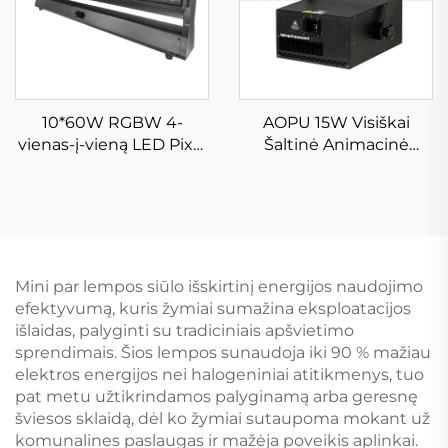
10*60W RGBW 4-
AOPU 15W Visiškai
vienas-į-vieną LED Pixel
Šaltinė Animacinė
Zoom Strobos Barelis
Laserio Sąžinė
Perkeltinė Galvos Šviesa
Mini par lempos siūlo išskirtinį energijos naudojimo
efektyvumą, kuris žymiai sumažina eksploatacijos
išlaidas, palyginti su tradiciniais apšvietimo
sprendimais. Šios lempos sunaudoja iki 90 % mažiau
elektros energijos nei halogeniniai atitikmenys, tuo
pat metu užtikrindamos palyginamą arba geresnę
šviesos sklaidą, dėl ko žymiai sutaupoma mokant už
komunalines paslaugas ir mažėja poveikis aplinkai.