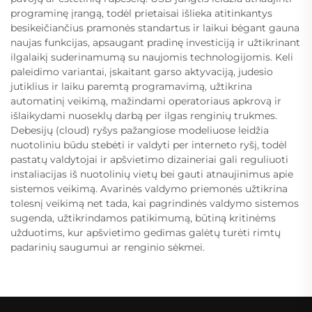
programinę įrangą, todėl prietaisai išlieka atitinkantys
besikeičiančius pramonės standartus ir laikui bėgant gauna
naujas funkcijas, apsaugant pradinę investiciją ir užtikrinant
ilgalaikį suderinamumą su naujomis technologijomis. Keli
paleidimo variantai, įskaitant garso aktyvaciją, judesio
jutiklius ir laiku paremtą programavimą, užtikrina
automatinį veikimą, mažindami operatoriaus apkrovą ir
išlaikydami nuoseklų darbą per ilgas renginių trukmes.
Debesijų (cloud) ryšys pažangiose modeliuose leidžia
nuotoliniu būdu stebėti ir valdyti per interneto ryšį, todėl
pastatų valdytojai ir apšvietimo dizaineriai gali reguliuoti
instaliacijas iš nuotolinių vietų bei gauti atnaujinimus apie
sistemos veikimą. Avarinės valdymo priemonės užtikrina
tolesnį veikimą net tada, kai pagrindinės valdymo sistemos
sugenda, užtikrindamos patikimumą, būtiną kritinėms
užduotims, kur apšvietimo gedimas galėtų turėti rimtų
padarinių saugumui ar renginio sėkmei.