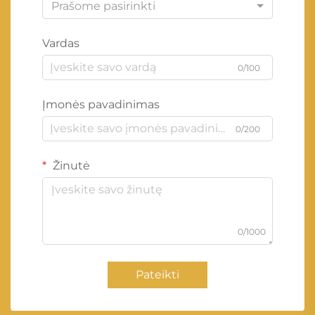
Prašome pasirinkti
Vardas
0/100
Įmonės pavadinimas
0/200
Žinutė
0/1000
Pateikti