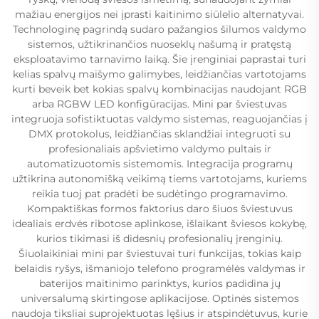
mažiau energijos nei įprasti kaitinimo siūlelio alternatyvai.
Technologinę pagrindą sudaro pažangios šilumos valdymo
sistemos, užtikrinančios nuoseklų našumą ir pratęstą
eksploatavimo tarnavimo laiką. Šie įrenginiai paprastai turi
kelias spalvų maišymo galimybes, leidžiančias vartotojams
kurti beveik bet kokias spalvų kombinacijas naudojant RGB
arba RGBW LED konfigūracijas. Mini par šviestuvas
integruoja sofistiktuotas valdymo sistemas, reaguojančias į
DMX protokolus, leidžiančias sklandžiai integruoti su
profesionaliais apšvietimo valdymo pultais ir
automatizuotomis sistemomis. Integracija programų
užtikrina autonomišką veikimą tiems vartotojams, kuriems
reikia tuoj pat pradėti be sudėtingo programavimo.
Kompaktiškas formos faktorius daro šiuos šviestuvus
idealiais erdvės ribotose aplinkose, išlaikant šviesos kokybę,
kurios tikimasi iš didesnių profesionalių įrenginių.
Šiuolaikiniai mini par šviestuvai turi funkcijas, tokias kaip
belaidis ryšys, išmaniojo telefono programėlės valdymas ir
baterijos maitinimo parinktys, kurios padidina jų
universalumą skirtingose aplikacijose. Optinės sistemos
naudoja tiksliai suprojektuotas lęšius ir atspindėtuvus, kurie