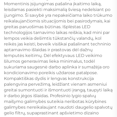
Momentinis įsijungimas pašalina įkaitimo laiką,
leisdamas pasiekti maksimalią šviesą nedelsiant po
įjungimo. Ši savybė yra nepakeičiama laiko trūkumo
reikalaujančiomis situacijomis bei pasirodymais, kai
greitas paruošimas būtinas. Išplėstas LED
technologijos tarnavimo laikas reiškia, kad mini par
lempos veikia dešimtis tūkstančių valandų, kol
reikės jas keisti, beveik visiškai pašalinant techninio
aptarnavimo išlaidas ir prastovas dėl dažnų
lemputės keitimų. Dėl efektyvaus LED veikimo
šilumos generavimas lieka minimalus, todėl
sukuriama saugesnė darbo aplinka ir sumažėja oro
kondicionavimo poreikis uždarose patalpose.
Kompaktiškas dydis ir lengvas konstrukcija
palengvina pervežimą, leidžiant vienam asmeniui
greitai sumontuoti ir išmontuoti įrangą, taupyti laiką
ir darbo jėgos išlaidas. Profesinio lygio spalvų
maišymo galimybės suteikia neribotas kūrybines
galimybes nereikalaujant naudoti daugelio spalvotų
gelio filtrų, supaprastinant apšvietimo dizaino