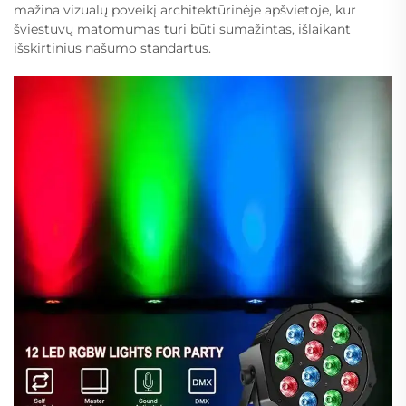
mažina vizualų poveikį architektūrinėje apšvietoje, kur
šviestuvų matomumas turi būti sumažintas, išlaikant
išskirtinius našumo standartus.