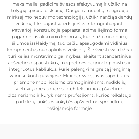
maksimaliai padidina šviesos efektyvumą ir užtikrina
tolygią spindulio sklaidą. Daugelis modelių integruoja
mirksėjimo nebuvimo technologiją, užtikrinančią sklandų
veikimą filmuojant vaizdo įrašus ir fotografuojant.
Patvarioji konstrukcija paprastai apima liejimo forma
pagamintus aliuminio korpusus, kurie užtikrina puikų
šilumos išsklaidymą, tuo pačiu apsaugodami vidinius
komponentus nuo aplinkos veiksnių. Šie šviestuvai dažnai
turi kelias montavimo galimybes, įskaitant standartinius
apšvietimo spaustukus, magnetines pagrindo plokštes ir
integruotus kabliukus, kurie palengvina greitą įrengimą
įvairiose konfigūracijose. Mini par šviestuvas tapo būtina
priemone mobiliesiems pramogininkams, nedidelių
vietovių operatoriams, architektūrinio apšvietimo
dizaineriams ir kūrybinėms profesijoms, kurios reikalauja
patikimų, aukštos kokybės apšvietimo sprendimų
nešiojamoje formoje.