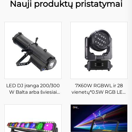
Nauji produktų pristatymai
LED DJ įranga 200/300
7X60W RGBWL ir 28
W Balta arba šviesiai
vienetų*0.5W RGB LED
balta LED spindulio
šviesos Bitės judrusis
profilio sparnas
galvos šviesa, vandens
stovyklinėms,
atspari LED ploninanti
diskotekoms, dramai,
zoom šviesa skyniui,
teatram
diskotekai, klubui