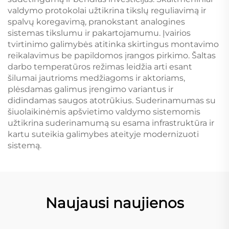
valdymo protokolai užtikrina tikslų reguliavimą ir
spalvų koregavimą, pranokstant analogines
sistemas tikslumu ir pakartojamumu. Įvairios
tvirtinimo galimybės atitinka skirtingus montavimo
reikalavimus be papildomos įrangos pirkimo. Šaltas
darbo temperatūros režimas leidžia arti esant
šilumai jautrioms medžiagoms ir aktoriams,
plėsdamas galimus įrengimo variantus ir
didindamas saugos atotrūkius. Suderinamumas su
šiuolaikinėmis apšvietimo valdymo sistemomis
užtikrina suderinamumą su esama infrastruktūra ir
kartu suteikia galimybes ateityje modernizuoti
sistemą.
Naujausi naujienos