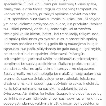
specialistai. Šiuolaikinių mini par šviestuvų tikslus spalvų
maišymas leidžia tiksliai reguliuoti spalvinę temperatūrą,
kad vartotojai galėtų pritaikyti aplinkos apšvietimą arba
kurti specifines nuotaikas su moksliniu tikslumu. Ši savybė
yra nepakeičiama prekybos aplinkose, kur produkto išvaizda
turi išlikti pastovi, viešbučių sektoriuje, kai atmosfera
tiesiogiai veikia klientų patirtį, bei transliacijų taikymuose,
kai spalvų tikslumas yra svarbiausias. Momentinis spalvų
keitimas pašalina tradicinių gelio filtrų naudojimo laiką ir
sąnaudas, tuo pačiu siūlydamas be galo daugiau galimybių
nei standartiniai nuspalvinti šviestuvai. Pažangūs
pritempimo algoritmai užtikrina sklandžius pritemdymo
perėjimus be spalvų paslinkimo, išlaikant profesionalius
standartus visame apšvietimo intensyvumo diapazone.
Spalvų maišymo technologija be trukdžių integruojama su
pramonės standartiniais valdymo protokolais, leisdama
dizaineriams kurti sudėtingas apšvietimo sekas ir efektus,
kurių būtų neįmanoma pasiekti naudojant įprastus
šviestuvus. Atminties funkcijos išsaugo individualias spalvų
parinktis greitam iškvietimui per pasirodymus ar renginius,
supaprastindamos valdymą ir užtikrindamos nuoseklumą