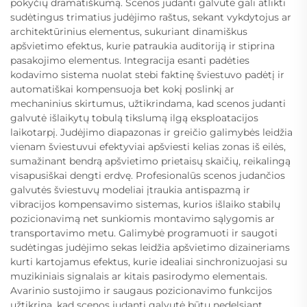
pokyčių dramatiškumą. Scenos judanti galvutė gali atlikti
sudėtingus trimatius judėjimo raštus, sekant vykdytojus ar
architektūrinius elementus, sukuriant dinamiškus
apšvietimo efektus, kurie patraukia auditoriją ir stiprina
pasakojimo elementus. Integracija esanti padėties
kodavimo sistema nuolat stebi faktinę šviestuvo padėtį ir
automatiškai kompensuoja bet kokį poslinkį ar
mechaninius skirtumus, užtikrindama, kad scenos judanti
galvutė išlaikytų tobulą tikslumą ilgą eksploatacijos
laikotarpį. Judėjimo diapazonas ir greičio galimybės leidžia
vienam šviestuvui efektyviai apšviesti kelias zonas iš eilės,
sumažinant bendrą apšvietimo prietaisų skaičių, reikalingą
visapusiškai dengti erdvę. Profesionalūs scenos judančios
galvutės šviestuvų modeliai įtraukia antispazmą ir
vibracijos kompensavimo sistemas, kurios išlaiko stabilų
pozicionavimą net sunkiomis montavimo sąlygomis ar
transportavimo metu. Galimybė programuoti ir saugoti
sudėtingas judėjimo sekas leidžia apšvietimo dizaineriams
kurti kartojamus efektus, kurie idealiai sinchronizuojasi su
muzikiniais signalais ar kitais pasirodymo elementais.
Avarinio sustojimo ir saugaus pozicionavimo funkcijos
užtikrina, kad scenos judanti galvutė būtų nedelsiant