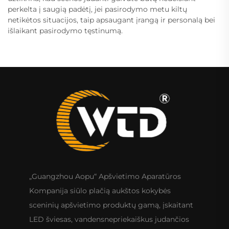
perkelta į saugią padėtį, jei pasirodymo metu kiltų
netikėtos situacijos, taip apsaugant įrangą ir personalą bei
išlaikant pasirodymo tęstinumą.
„Guangzhou Aopu“ Apšvietimo Aparatūros
Kompanija siūlo plačią aukštos kokybės
sceninių apšvietimo produktų gamą, įskaitant
LED šviesas, vandensnepriekaiškus judančios