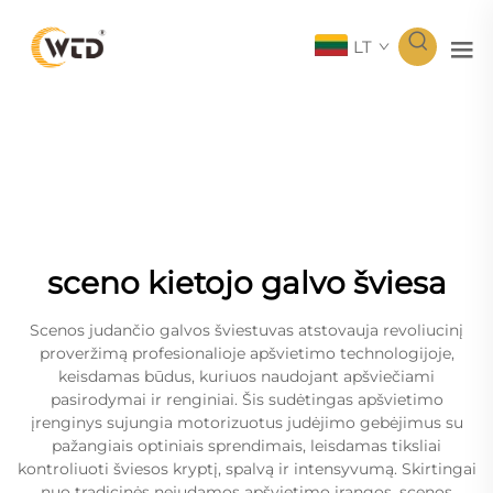
LT
sceno kietojo galvo šviesa
Scenos judančio galvos šviestuvas atstovauja revoliucinį
proveržimą profesionalioje apšvietimo technologijoje,
keisdamas būdus, kuriuos naudojant apšviečiami
pasirodymai ir renginiai. Šis sudėtingas apšvietimo
įrenginys sujungia motorizuotus judėjimo gebėjimus su
pažangiais optiniais sprendimais, leisdamas tiksliai
kontroliuoti šviesos kryptį, spalvą ir intensyvumą. Skirtingai
nuo tradicinės nejudamos apšvietimo įrangos, scenos