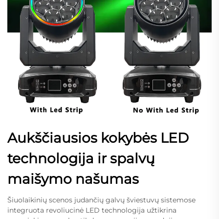
Aukščiausios kokybės LED
technologija ir spalvų
maišymo našumas
Šiuolaikinių scenos judančių galvų šviestuvų sistemose
integruota revoliucinė LED technologija užtikrina