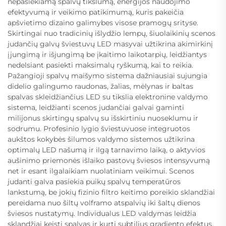
nepasiekiamą spalvų tikslumą, energijos naudojimo
efektyvumą ir veikimo patikimumą, kuris pakeičia
apšvietimo dizaino galimybes visose pramogų srityse.
Skirtingai nuo tradicinių išlydžio lempų, šiuolaikinių scenos
judančių galvų šviestuvų LED masyvai užtikrina akimirkinį
įjungimą ir išjungimą be įkaitimo laikotarpių, leidžiantys
nedelsiant pasiekti maksimalų ryškumą, kai to reikia.
Pažangioji spalvų maišymo sistema dažniausiai sujungia
didelio galingumo raudonas, žalias, mėlynas ir baltas
spalvas skleidžiančius LED su tikslia elektronine valdymo
sistema, leidžianti scenos judančiai galvai gaminti
milijonus skirtingų spalvų su išskirtiniu nuoseklumu ir
sodrumu. Profesinio lygio šviestuvuose integruotos
aukštos kokybės šilumos valdymo sistemos užtikrina
optimalų LED našumą ir ilgą tarnavimo laiką, o aktyvios
aušinimo priemonės išlaiko pastovų šviesos intensyvumą
net ir esant ilgalaikiam nuolatiniam veikimui. Scenos
judanti galva pasiekia puikų spalvų temperatūros
lankstumą, be jokių fizinio filtro keitimo poreikio sklandžiai
pereidama nuo šiltų volframo atspalvių iki šaltų dienos
šviesos nustatymų. Individualus LED valdymas leidžia
sklandžiai keisti spalvas ir kurti subtilius gradiento efektus,