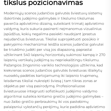
tikslus pozicionavimas
Moderniųjų scenos judančios galvutės šviestuvų sistemų
išskirtinės judėjimo galimybės ir tikslumo tikslumas
paverčia apšvietimo dizainą, suteikiant trimatį apšvietimo
valdymą, kuris sukuria pasinerti neįmanomus vizualinius
įspūdžius, kokių negalima pasiekti naudojant įprastus
nejudančius šviestuvus. Tiksliai suprojektuoti posūkio ir
pakrypimo mechanizmai leidžia scenos judančiai galvutei
be triukšmo judėti per visą jos diapazoną, paprastai
užtikrinant 540 laipsnių horizontalų sukimosi kampą ir 270
laipsnių vertikalų judėjimą su nepriekaištingu tikslumu.
Pažangios žingsninio variklio technologijos užtikrina, kad
kiekvienas scenos judančios galvutės šviestuvas išlaikytų
nuoseklų padėties kartojamumą iki laipsnio trupmenų,
leisdamas tiksliai nukreipti šviesą į tam tikras zonas ar
objektus per visą pasirodymą. Profesionaliuose
šviestuvuose integruoti sofistikuoti judėjimo valdymo
algoritmai suteikia kintamo greičio judėjimo galimybes –
nuo žaibo greičio perbraukimų iki vos pastebimų
palaipsniui vykstančių perėjimų, kurie padidina apšvietimo