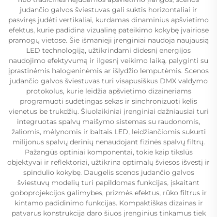
judančio galvos šviestuvas gali suktis horizontaliai ir
pasviręs judėti vertikaliai, kurdamas dinaminius apšvietimo
efektus, kurie padidina vizualinę pateikimo kokybę įvairiose
pramogų vietose. Šie išmanieji įrenginiai naudoja naujausią
LED technologiją, užtikrindami didesnį energijos
naudojimo efektyvumą ir ilgesnį veikimo laiką, palyginti su
įprastinėmis halogeninėmis ar išlydžio lemputėmis. Scenos
judančio galvos šviestuvas turi visapusiškus DMX valdymo
protokolus, kurie leidžia apšvietimo dizaineriams
programuoti sudėtingas sekas ir sinchronizuoti kelis
vienetus be trukdžių. Šiuolaikiniai įrenginiai dažniausiai turi
integruotas spalvų maišymo sistemas su raudonomis,
žaliomis, mėlynomis ir baltais LED, leidžiančiomis sukurti
milijonus spalvų derinių nenaudojant fizinės spalvų filtrų.
Pažangūs optiniai komponentai, tokie kaip tikslūs
objektyvai ir reflektoriai, užtikrina optimalų šviesos išvestį ir
spindulio kokybę. Daugelis scenos judančio galvos
šviestuvų modelių turi papildomas funkcijas, įskaitant
goboprojekcijos galimybes, prizmės efektus, rūko filtrus ir
kintamo padidinimo funkcijas. Kompaktiškas dizainas ir
patvarus konstrukcija daro šiuos įrenginius tinkamus tiek