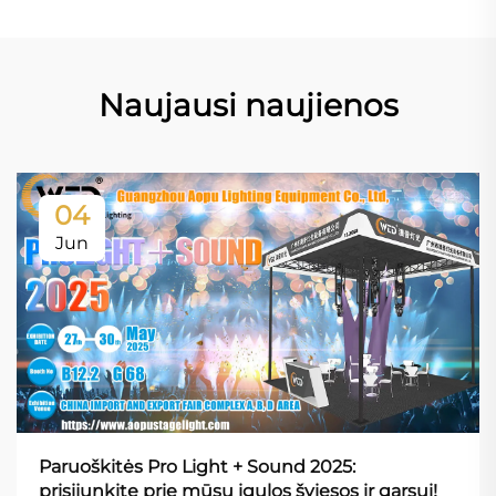
Naujausi naujienos
04
Jun
Paruoškitės Pro Light + Sound 2025:
prisijunkite prie mūsų įgulos šviesos ir garsui!