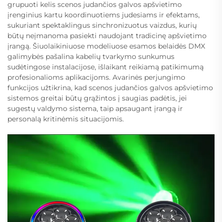
grupuoti kelis scenos judančios galvos apšvietimo
įrenginius kartu koordinuotiems judesiams ir efektams,
sukuriant spektaklingus sinchronizuotus vaizdus, kurių
būtų neįmanoma pasiekti naudojant tradicinę apšvietimo
įrangą. Šiuolaikiniuose modeliuose esamos belaidės DMX
galimybės pašalina kabelių tvarkymo sunkumus
sudėtingose instalacijose, išlaikant reikiamą patikimumą
profesionalioms aplikacijoms. Avarinės perjungimo
funkcijos užtikrina, kad scenos judančios galvos apšvietimo
sistemos greitai būtų grąžintos į saugias padėtis, jei
sugestų valdymo sistema, taip apsaugant įrangą ir
personalą kritinėmis situacijomis.