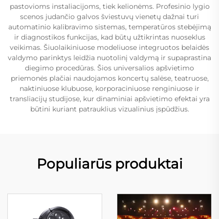
pastovioms instaliacijoms, tiek kelionėms. Profesinio lygio
scenos judančio galvos šviestuvų vienetų dažnai turi
automatinio kalibravimo sistemas, temperatūros stebėjimą
ir diagnostikos funkcijas, kad būtų užtikrintas nuoseklus
veikimas. Šiuolaikiniuose modeliuose integruotos belaidės
valdymo parinktys leidžia nuotolinį valdymą ir supaprastina
diegimo procedūras. Šios universalios apšvietimo
priemonės plačiai naudojamos koncertų salėse, teatruose,
naktiniuose klubuose, korporaciniuose renginiuose ir
transliacijų studijose, kur dinaminiai apšvietimo efektai yra
būtini kuriant patrauklius vizualinius įspūdžius.
Populiarūs produktai