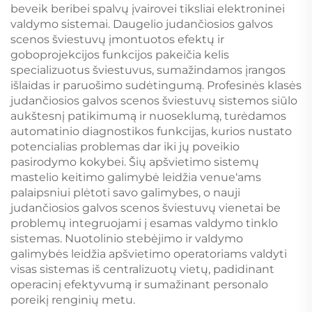
beveik beribei spalvų įvairovei tiksliai elektroninei
valdymo sistemai. Daugelio judančiosios galvos
scenos šviestuvų įmontuotos efektų ir
goboprojekcijos funkcijos pakeičia kelis
specializuotus šviestuvus, sumažindamos įrangos
išlaidas ir paruošimo sudėtingumą. Profesinės klasės
judančiosios galvos scenos šviestuvų sistemos siūlo
aukštesnį patikimumą ir nuoseklumą, turėdamos
automatinio diagnostikos funkcijas, kurios nustato
potencialias problemas dar iki jų poveikio
pasirodymo kokybei. Šių apšvietimo sistemų
mastelio keitimo galimybė leidžia venue‘ams
palaipsniui plėtoti savo galimybes, o nauji
judančiosios galvos scenos šviestuvų vienetai be
problemų integruojami į esamas valdymo tinklo
sistemas. Nuotolinio stebėjimo ir valdymo
galimybės leidžia apšvietimo operatoriams valdyti
visas sistemas iš centralizuotų vietų, padidinant
operacinį efektyvumą ir sumažinant personalo
poreikį renginių metu.