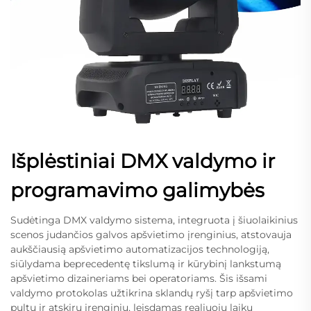
Išplėstiniai DMX valdymo ir
programavimo galimybės
Sudėtinga DMX valdymo sistema, integruota į šiuolaikinius
scenos judančios galvos apšvietimo įrenginius, atstovauja
aukščiausią apšvietimo automatizacijos technologiją,
siūlydama beprecedentę tikslumą ir kūrybinį lankstumą
apšvietimo dizaineriams bei operatoriams. Šis išsami
valdymo protokolas užtikrina sklandų ryšį tarp apšvietimo
pultų ir atskirų įrenginių, leisdamas realiuoju laiku