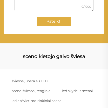
0/1000
Pateikti
sceno kietojo galvo šviesa
šviesos juosta su LED
sceno šviesos įrenginiai
led skydelis scenai
led apšvietimo rinkiniai scenai