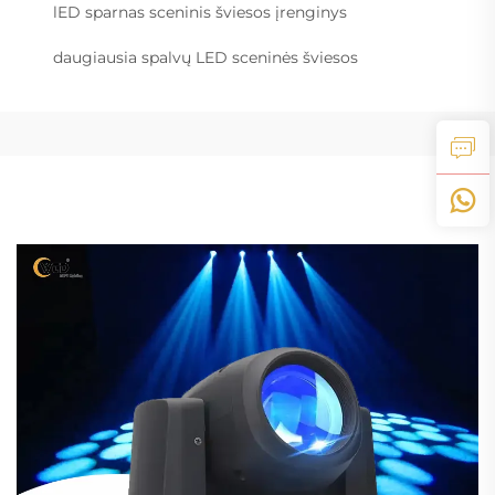
lED sparnas sceninis šviesos įrenginys
daugiausia spalvų LED sceninės šviesos