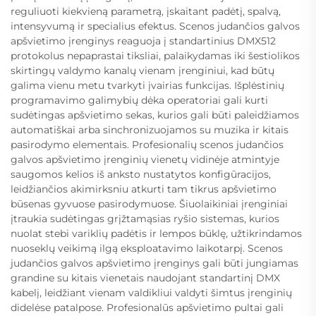
reguliuoti kiekvieną parametrą, įskaitant padėtį, spalvą,
intensyvumą ir specialius efektus. Scenos judančios galvos
apšvietimo įrenginys reaguoja į standartinius DMX512
protokolus nepaprastai tiksliai, palaikydamas iki šestiolikos
skirtingų valdymo kanalų vienam įrenginiui, kad būtų
galima vienu metu tvarkyti įvairias funkcijas. Išplėstinių
programavimo galimybių dėka operatoriai gali kurti
sudėtingas apšvietimo sekas, kurios gali būti paleidžiamos
automatiškai arba sinchronizuojamos su muzika ir kitais
pasirodymo elementais. Profesionalių scenos judančios
galvos apšvietimo įrenginių vienetų vidinėje atmintyje
saugomos kelios iš anksto nustatytos konfigūracijos,
leidžiančios akimirksniu atkurti tam tikrus apšvietimo
būsenas gyvuose pasirodymuose. Šiuolaikiniai įrenginiai
įtraukia sudėtingas grįžtamąsias ryšio sistemas, kurios
nuolat stebi variklių padėtis ir lempos būklę, užtikrindamos
nuoseklų veikimą ilgą eksploatavimo laikotarpį. Scenos
judančios galvos apšvietimo įrenginys gali būti jungiamas
grandine su kitais vienetais naudojant standartinį DMX
kabelį, leidžiant vienam valdikliui valdyti šimtus įrenginių
didelėse patalpose. Profesionalūs apšvietimo pultai gali