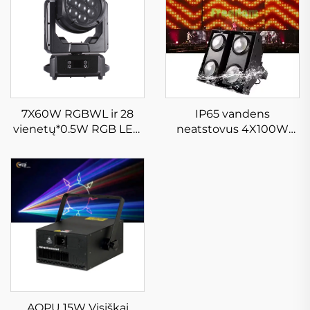
IP65 vandens
7X60W RGBWL ir 28
neatstovus 4X100W
vienetų*0.5W RGB LED
LED COB spindulys
šviesos Bitės judrusis
įvairiems išorės
galvos šviesa, vandens
naudojimams
atspari LED ploninanti
zoom šviesa skyniui,
diskotekai, klubui
AOPU 15W Visiškai