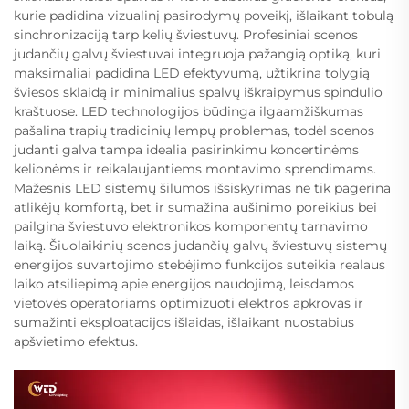
kurie padidina vizualinį pasirodymų poveikį, išlaikant tobulą
sinchronizaciją tarp kelių šviestuvų. Profesiniai scenos
judančių galvų šviestuvai integruoja pažangią optiką, kuri
maksimaliai padidina LED efektyvumą, užtikrina tolygią
šviesos sklaidą ir minimalius spalvų iškraipymus spindulio
kraštuose. LED technologijos būdinga ilgaamžiškumas
pašalina trapių tradicinių lempų problemas, todėl scenos
judanti galva tampa idealia pasirinkimu koncertinėms
kelionėms ir reikalaujantiems montavimo sprendimams.
Mažesnis LED sistemų šilumos išsiskyrimas ne tik pagerina
atlikėjų komfortą, bet ir sumažina aušinimo poreikius bei
pailgina šviestuvo elektronikos komponentų tarnavimo
laiką. Šiuolaikinių scenos judančių galvų šviestuvų sistemų
energijos suvartojimo stebėjimo funkcijos suteikia realaus
laiko atsiliepimą apie energijos naudojimą, leisdamos
vietovės operatoriams optimizuoti elektros apkrovas ir
sumažinti eksploatacijos išlaidas, išlaikant nuostabius
apšvietimo efektus.