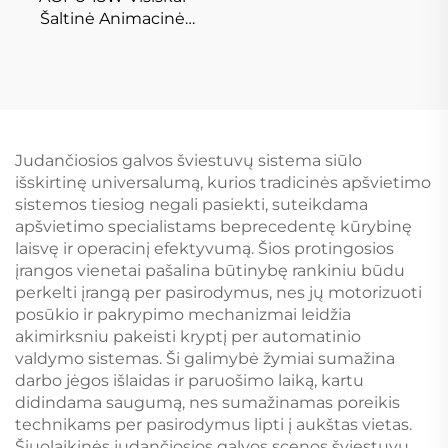
Šaltinė Animacinė
Laserio Sąžinė
Judančiosios galvos šviestuvų sistema siūlo
išskirtinę universalumą, kurios tradicinės apšvietimo
sistemos tiesiog negali pasiekti, suteikdama
apšvietimo specialistams beprecedentę kūrybinę
laisvę ir operacinį efektyvumą. Šios protingosios
įrangos vienetai pašalina būtinybę rankiniu būdu
perkelti įrangą per pasirodymus, nes jų motorizuoti
posūkio ir pakrypimo mechanizmai leidžia
akimirksniu pakeisti kryptį per automatinio
valdymo sistemas. Ši galimybė žymiai sumažina
darbo jėgos išlaidas ir paruošimo laiką, kartu
didindama saugumą, nes sumažinamas poreikis
technikams per pasirodymus lipti į aukštas vietas.
Šiuolaikinės judančiosios galvos scenos šviestuvų