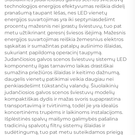
technologijos energijos efektyvumas reiškia didelį
pranašumą taupant lėšas, nes LED vienetų
energijos suvartojimas yra iki septyniasdešimt
procentų mažesnis nei įprastų šviestuvų, tuo pat
metu užtikrinant geresnį šviesos išėjimą. Mažesnis
energijos suvartojimas reiškia žemesnius elektros
sąskaitas ir sumažintas patalpų aušinimo išlaidas,
sukuriant papildomą operacinį taupymą.
Judančiosios galvos scenos šviestuvų sistemų LED
komponentų ilgas tarnavimo laikas drastiškai
sumažina priežiūros išlaidas ir keitimo dažnumą,
daugelis vienetų patikimai veikia daugiau nei
penkiasdešimt tūkstančių valandų. Šiuolaikinių
judančiosios galvos scenos šviestuvų modelių
kompaktiškas dydis ir mažas svoris supaprastina
transportavimą ir tvirtinimą, todėl jie yra idealūs
koncertinėms trupėms ir laikinoms instalacijoms.
Išplėstinės spalvų maišymo galimybės pašalina
tradicinių spalvotų filtrų sistemų išlaidas ir
sudėtingumą, tuo pat metu suteikdamos prieigą