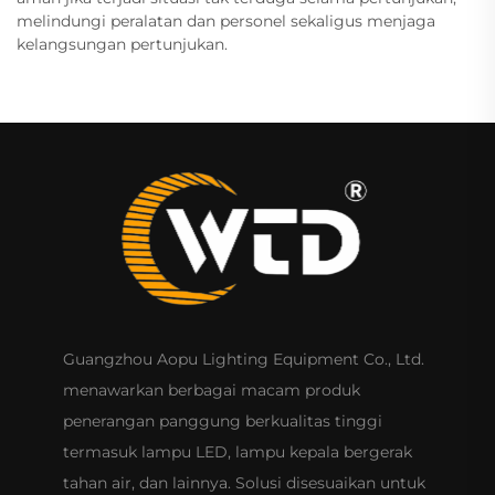
melindungi peralatan dan personel sekaligus menjaga
kelangsungan pertunjukan.
Guangzhou Aopu Lighting Equipment Co., Ltd.
menawarkan berbagai macam produk
penerangan panggung berkualitas tinggi
termasuk lampu LED, lampu kepala bergerak
tahan air, dan lainnya. Solusi disesuaikan untuk