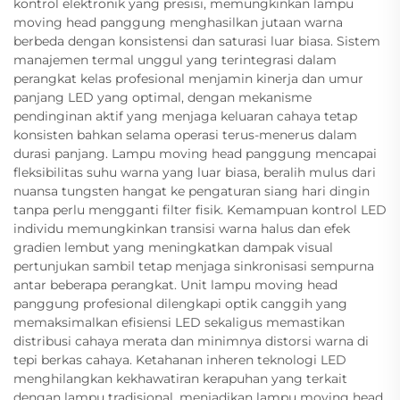
kontrol elektronik yang presisi, memungkinkan lampu
moving head panggung menghasilkan jutaan warna
berbeda dengan konsistensi dan saturasi luar biasa. Sistem
manajemen termal unggul yang terintegrasi dalam
perangkat kelas profesional menjamin kinerja dan umur
panjang LED yang optimal, dengan mekanisme
pendinginan aktif yang menjaga keluaran cahaya tetap
konsisten bahkan selama operasi terus-menerus dalam
durasi panjang. Lampu moving head panggung mencapai
fleksibilitas suhu warna yang luar biasa, beralih mulus dari
nuansa tungsten hangat ke pengaturan siang hari dingin
tanpa perlu mengganti filter fisik. Kemampuan kontrol LED
individu memungkinkan transisi warna halus dan efek
gradien lembut yang meningkatkan dampak visual
pertunjukan sambil tetap menjaga sinkronisasi sempurna
antar beberapa perangkat. Unit lampu moving head
panggung profesional dilengkapi optik canggih yang
memaksimalkan efisiensi LED sekaligus memastikan
distribusi cahaya merata dan minimnya distorsi warna di
tepi berkas cahaya. Ketahanan inheren teknologi LED
menghilangkan kekhawatiran kerapuhan yang terkait
dengan lampu tradisional, menjadikan lampu moving head