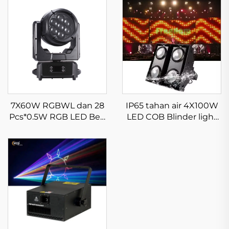
IP65 tahan air 4X100W
7X60W RGBWL dan 28
LED COB Blinder light
Pcs*0.5W RGB LED Bee
untuk outdoor
Eye Moving Head Light
Waterproof LED Wash
Zoom Light untuk
Panggung Disko Klub