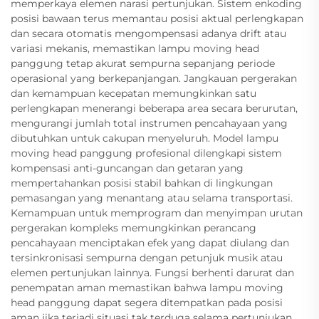
memperkaya elemen narasi pertunjukan. Sistem enkoding
posisi bawaan terus memantau posisi aktual perlengkapan
dan secara otomatis mengompensasi adanya drift atau
variasi mekanis, memastikan lampu moving head
panggung tetap akurat sempurna sepanjang periode
operasional yang berkepanjangan. Jangkauan pergerakan
dan kemampuan kecepatan memungkinkan satu
perlengkapan menerangi beberapa area secara berurutan,
mengurangi jumlah total instrumen pencahayaan yang
dibutuhkan untuk cakupan menyeluruh. Model lampu
moving head panggung profesional dilengkapi sistem
kompensasi anti-guncangan dan getaran yang
mempertahankan posisi stabil bahkan di lingkungan
pemasangan yang menantang atau selama transportasi.
Kemampuan untuk memprogram dan menyimpan urutan
pergerakan kompleks memungkinkan perancang
pencahayaan menciptakan efek yang dapat diulang dan
tersinkronisasi sempurna dengan petunjuk musik atau
elemen pertunjukan lainnya. Fungsi berhenti darurat dan
penempatan aman memastikan bahwa lampu moving
head panggung dapat segera ditempatkan pada posisi
aman jika terjadi situasi tak terduga selama pertunjukan,