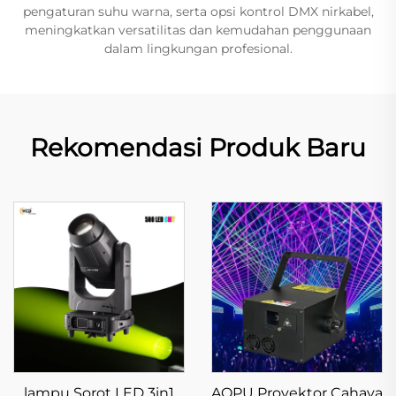
pengaturan suhu warna, serta opsi kontrol DMX nirkabel,
meningkatkan versatilitas dan kemudahan penggunaan
dalam lingkungan profesional.
Rekomendasi Produk Baru
lampu Sorot LED 3in1
AOPU Proyektor Cahaya