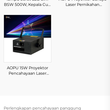
BSW 500W, Kepala Cuci
Laser Pernikahan
Bergerak, Lampu Gobo,
Animasi Warna Penuh
Pemotong Profil
RGB 2W/3W/5W Disko
Pembingkaian, Efek
DJ Bar
CTO CMY
AOPU 15W Proyektor
Pencahayaan Laser
Animasi Penuh Dingin
Perlengkapan pencahayaan panggung