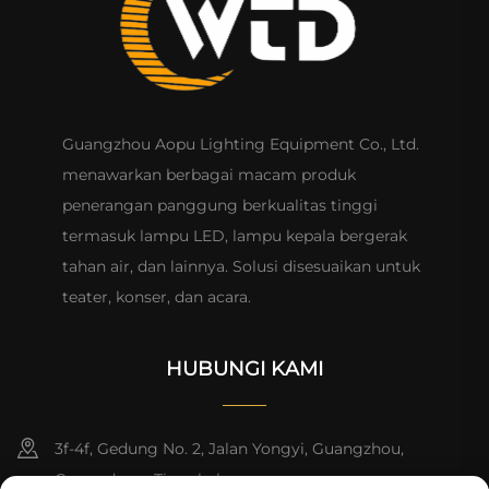
Guangzhou Aopu Lighting Equipment Co., Ltd.
menawarkan berbagai macam produk
penerangan panggung berkualitas tinggi
termasuk lampu LED, lampu kepala bergerak
tahan air, dan lainnya. Solusi disesuaikan untuk
teater, konser, dan acara.
HUBUNGI KAMI
3f-4f, Gedung No. 2, Jalan Yongyi, Guangzhou,
Guangdong, Tiongkok