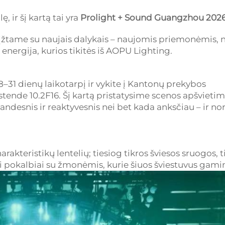
, ir šį kartą tai yra
Prolight + Sound Guangzhou 202
žtame su naujais dalykais – naujomis priemonėmis, 
 energija, kurios tikitės iš AOPU Lighting.
31 dienų laikotarpį ir vykite į Kantonų prekybos
stende 10.2F16. Šį kartą pristatysime scenos apšvieti
klandesnis ir reaktyvesnis nei bet kada anksčiau – ir no
rakteristikų lentelių; tiesiog tikros šviesos sruogos, t
ri pokalbiai su žmonėmis, kurie šiuos šviestuvus gami