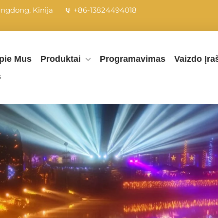
angdong, Kinija
+86-13824494018
pie Mus
Produktai
Programavimas
Vaizdo Įra
s