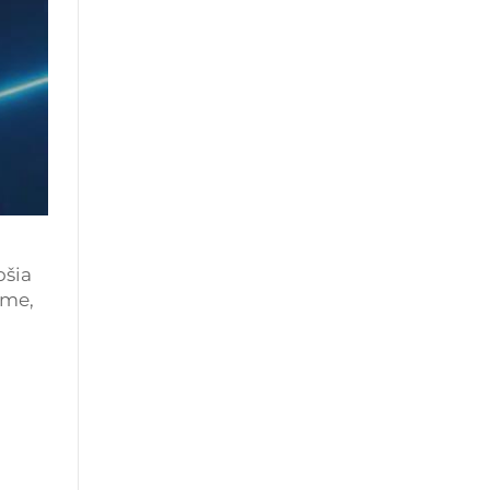
ošia
ime,