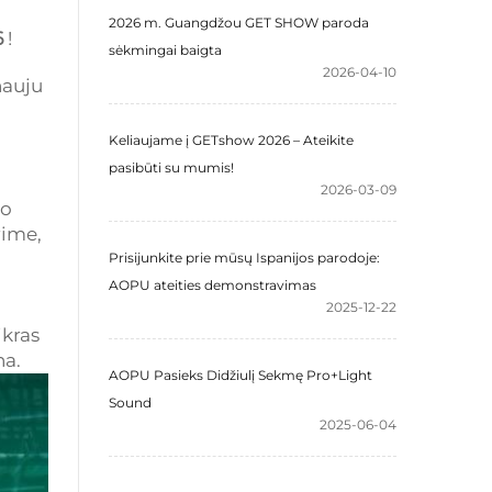
2026 m. Guangdžou GET SHOW paroda
6
!
sėkmingai baigta
2026-04-10
nauju
Keliaujame į GETshow 2026 – Ateikite
pasibūti su mumis!
2026-03-09
mo
rime,
Prisijunkite prie mūsų Ispanijos parodoje:
AOPU ateities demonstravimas
2025-12-22
ikras
na.
AOPU Pasieks Didžiulį Sekmę Pro+Light
Sound
2025-06-04