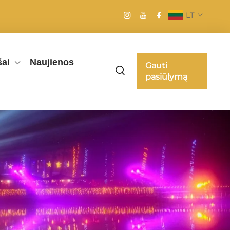
LT
šai
Naujienos
Gauti
pasiūlymą