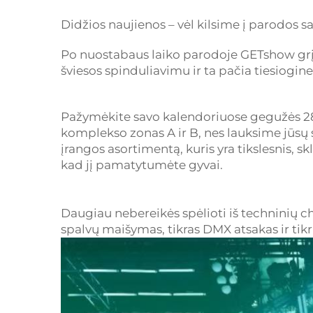
Didžios naujienos – vėl kilsime į parodos salę
Po nuostabaus laiko parodoje GETshow grį
šviesos spinduliavimu ir ta pačia tiesiogine
Pažymėkite savo kalendoriuose gegužės 28–
komplekso zonas A ir B, nes lauksime jūsų 
įrangos asortimentą, kuris yra tikslesnis, s
kad jį pamatytumėte gyvai.
Daugiau nebereikės spėlioti iš techninių cha
spalvų maišymas, tikras DMX atsakas ir tik