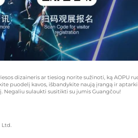
esos dizaineris ar tiesiog norite sužinoti, ką AOPU ru
kite puodelį kavos, išbandykite naują įrangą ir aptark
į. Negaliu sulaukti susitikti su jumis Guangčou!
 Ltd.