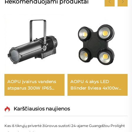
Rekomenduojami produktai
AOPU įvairus vandens
AOPU 4 akys LED
atsparus 300W IP65
Blinder šviesa 4x100w
T+BT arba RGBAL LED
Cob Blinder
profilio spindulys su
vandensnepenki Dmx512
zumu
auditorijos šviesa
Karščiausios naujienos
Kas iš tikrųjų privertė žiūrovus sustoti 24‑ajame Guangdžou Prolight