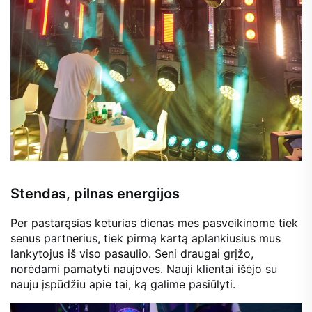
Stendas, pilnas energijos
Per pastarąsias keturias dienas mes pasveikinome tiek
senus partnerius, tiek pirmą kartą aplankiusius mus
lankytojus iš viso pasaulio. Seni draugai grįžo,
norėdami pamatyti naujoves. Nauji klientai išėjo su
nauju įspūdžiu apie tai, ką galime pasiūlyti.