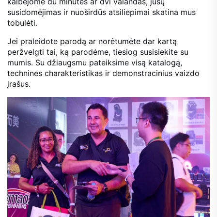
kalbėjome du minutes ar dvi valandas, jūsų
susidomėjimas ir nuoširdūs atsiliepimai skatina mus
tobulėti.
Jei praleidote parodą ar norėtumėte dar kartą
peržvelgti tai, ką parodėme, tiesiog susisiekite su
mumis. Su džiaugsmu pateiksime visą katalogą,
technines charakteristikas ir demonstracinius vaizdo
įrašus.