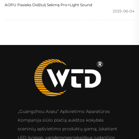
AOPU Pasieks Didžiulį Sekmę Pro+Light Sound
2025-06-04
„Guangzhou Aopu“ Apšvietimo Aparatūros
Kompanija siūlo plačią aukštos kokybės
sceninių apšvietimo produktų gamą, įskaitant
LED šviesas, vandensnepriekaiškus judančios