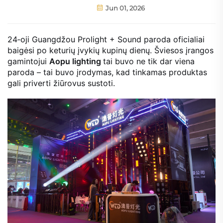
Jun 01, 2026
24‑oji Guangdžou Prolight + Sound paroda oficialiai
baigėsi po keturių įvykių kupinų dienų. Šviesos įrangos
gamintojui
Aopu lighting
tai buvo ne tik dar viena
paroda – tai buvo įrodymas, kad tinkamas produktas
gali priverti žiūrovus sustoti.