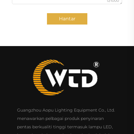
0/1000
Hantar
Guangzhou Aopu Lighting Equipment Co., Ltd.
menawarkan pelbagai produk penyinaran
pentas berkualiti tinggi termasuk lampu LED,