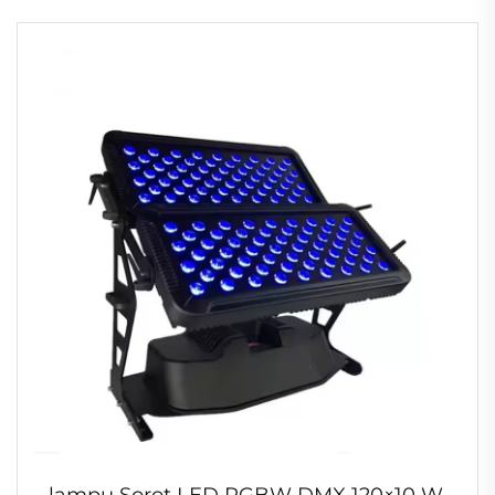
60W Lampu Kepala Bergerak Mini
lampu Sorot LED RGBW DMX 120×10 W,