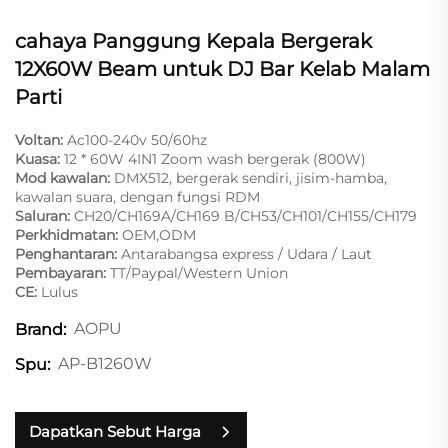
cahaya Panggung Kepala Bergerak
12X60W Beam untuk DJ Bar Kelab Malam
Parti
Voltan:
Ac100-240v 50/60hz
Kuasa:
12 * 60W 4IN1 Zoom wash bergerak (800W)
Mod kawalan:
DMX512, bergerak sendiri, jisim-hamba,
kawalan suara, dengan fungsi RDM
Saluran:
CH20/CH169A/CH169 B/CH53/CH101/CH155/CH179
Perkhidmatan:
OEM,ODM
Penghantaran:
Antarabangsa express / Udara / Laut
Pembayaran:
TT/Paypal/Western Union
CE:
Lulus
AOPU
Brand:
AP-B1260W
Spu:
Dapatkan Sebut Harga