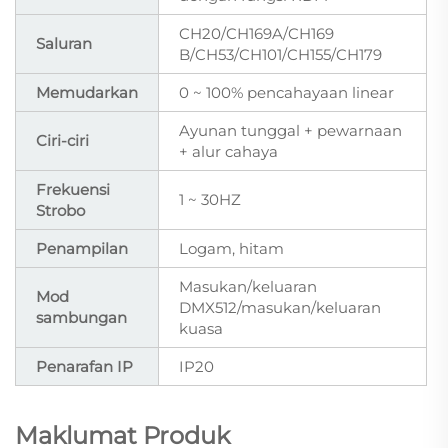
CH20/CH169A/CH169
Saluran
B/CH53/CH101/CH155/CH179
Memudarkan
0 ~ 100% pencahayaan linear
Ayunan tunggal + pewarnaan
Ciri-ciri
+ alur cahaya
Frekuensi
1 ~ 30HZ
Strobo
Penampilan
Logam, hitam
Masukan/keluaran
Mod
DMX512/masukan/keluaran
sambungan
kuasa
Penarafan IP
IP20
Maklumat Produk