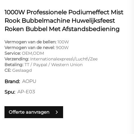
1000W Professionele Podiumeffect Mist
Rook Bubbelmachine Huwelijksfeest
Roken Bubbel Met Afstandsbediening
Vermogen van de bellen:
100W
Vermogen van de nevel:
900W
Service:
OEM,ODM
Verzending:
Internationalexpress\/Lucht\/Zee
Betaling:
TT / Paypal / Western Union
CE:
Geslaagd
AOPU
Brand:
AP-E03
Spu:
Offerte aanvragen