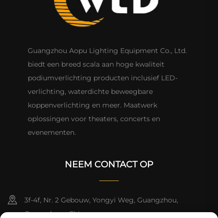
Guangzhou Aopu Lighting Equipment Co., Ltd.
biedt een breed scala aan hoge kwaliteit
podiumverlichting producten inclusief LED-
verlichting, waterdichte beweegbare
koppenverlichting en meer. Maatwerk
oplossingen voor theaters, concerts en
evenementen.
NEEM CONTACT OP
3f-4f, Nr. 2 Gebouw, Yongyi Weg, Guangzhou,
Guangdong, China