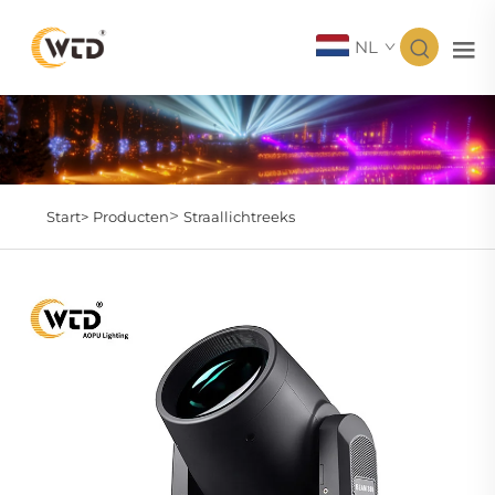
NL
>
Start>
Producten
Straallichtreeks