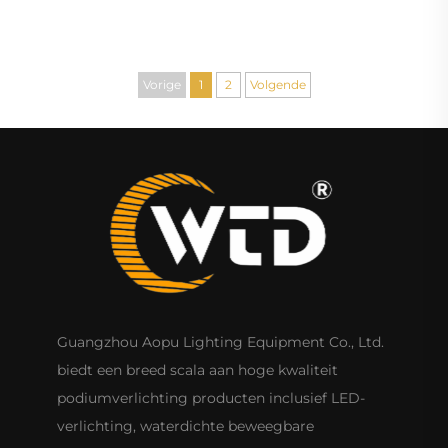
Vorige
1
2
Volgende
Guangzhou Aopu Lighting Equipment Co., Ltd.
biedt een breed scala aan hoge kwaliteit
podiumverlichting producten inclusief LED-
verlichting, waterdichte beweegbare