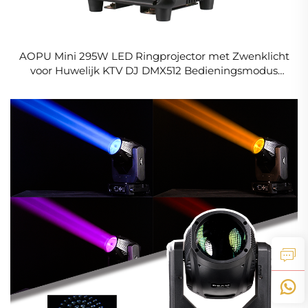
AOPU Mini 295W LED Ringprojector met Zwenklicht
voor Huwelijk KTV DJ DMX512 Bedieningsmodus
MINI 295 14R