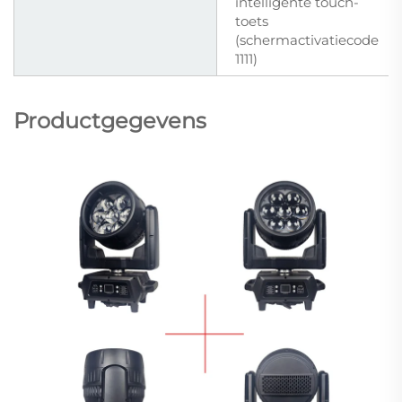
intelligente touch-
toets
(schermactivatiecode
1111)
Productgegevens