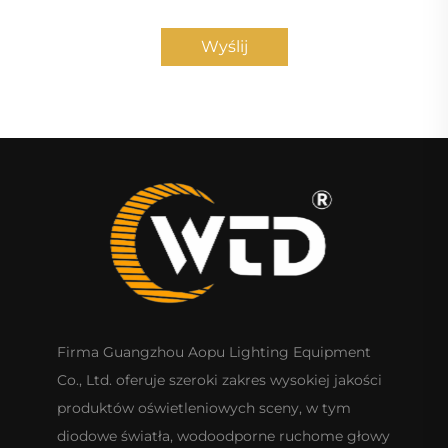
Wyślij
Firma Guangzhou Aopu Lighting Equipment
Co., Ltd. oferuje szeroki zakres wysokiej jakości
produktów oświetleniowych sceny, w tym
diodowe światła, wodoodporne ruchome głowy