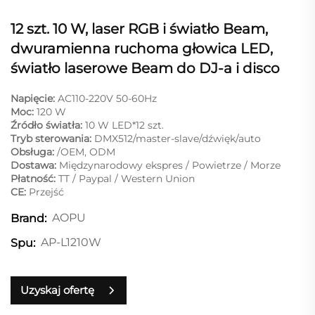
12 szt. 10 W, laser RGB i światło Beam,
dwuramienna ruchoma głowica LED,
światło laserowe Beam do DJ-a i disco
Napięcie:
AC110-220V 50-60Hz
Moc:
120 W
Źródło światła:
10 W LED*12 szt.
Tryb sterowania:
DMX512/master-slave/dźwięk/auto
Obsługa:
/OEM, ODM
Dostawa:
Międzynarodowy ekspres / Powietrze / Morze
Płatność:
TT / Paypal / Western Union
CE:
Przejść
AOPU
Brand:
AP-L1210W
Spu:
Uzyskaj ofertę