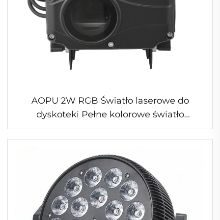
AOPU 2W RGB Światło laserowe do
dyskoteki Pełne kolorowe światło
przeszukiwania nieba DMX512 Zewnętrzne
światło laserowe do parku ślubu