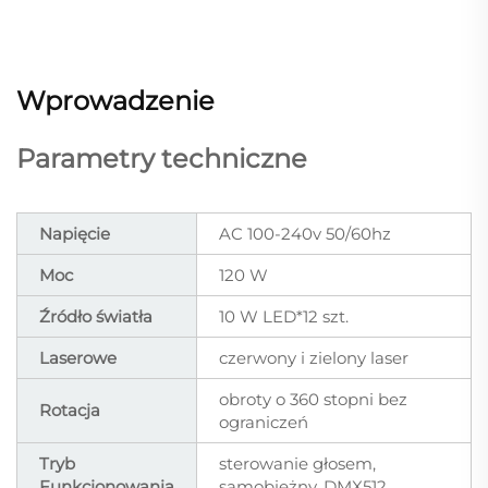
Wprowadzenie
Parametry techniczne
Napięcie
AC 100-240v 50/60hz
Moc
120 W
Źródło światła
10 W LED*12 szt.
Laserowe
czerwony i zielony laser
obroty o 360 stopni bez
Rotacja
ograniczeń
Tryb
sterowanie głosem,
Funkcjonowania
samobieżny, DMX512