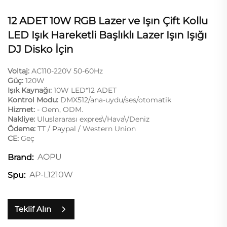
12 ADET 10W RGB Lazer ve Işın Çift Kollu
LED Işık Hareketli Başlıklı Lazer Işın Işığı
DJ Disko İçin
Voltaj:
AC110-220V 50-60Hz
Güç:
120W
Işık Kaynağı:
10W LED*12 ADET
Kontrol Modu:
DMX512/ana-uydu/ses/otomatik
Hizmet:
- Oem, ODM.
Nakliye:
Uluslararası expres\/Hava\/Deniz
Ödeme:
TT / Paypal / Western Union
CE:
Geç
AOPU
Brand:
AP-L1210W
Spu:
Teklif Alın