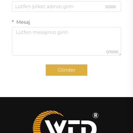
0/200
Mesaj
0/1000
Gönder