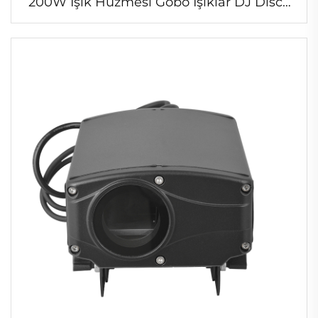
200W Işık Hüzmesi Gobo Işıklar DJ Disco
için