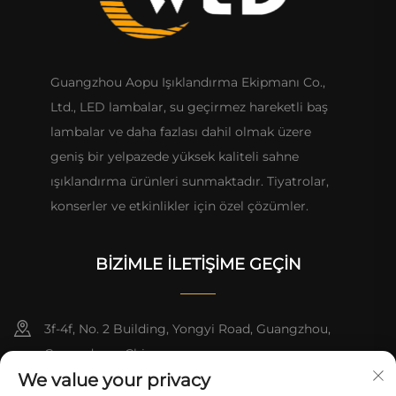
Guangzhou Aopu Işıklandırma Ekipmanı Co.,
Ltd., LED lambalar, su geçirmez hareketli baş
lambalar ve daha fazlası dahil olmak üzere
geniş bir yelpazede yüksek kaliteli sahne
ışıklandırma ürünleri sunmaktadır. Tiyatrolar,
konserler ve etkinlikler için özel çözümler.
BIZIMLE İLETIŞIME GEÇIN
3f-4f, No. 2 Building, Yongyi Road, Guangzhou,
Guangdong, China
We value your privacy
+86-13824494018