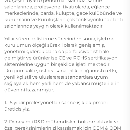
vb. çeşitli tiyatro performanslarında, sahne
salonlarında, profesyonel tiyatrolarda, eğlence
merkezlerinde, barda, kulüpte, gece kulübünde ve
kurumların ve kuruluşların çok fonksiyonlu toplantı
salonlarında yaygın olarak kullanılmaktadır.
Yıllar süren geliştirme sürecinden sonra, işletme
kurulumun ölçeği sürekli olarak genişlemiş,
yönetimi giderek daha da perfeksiyonist hale
gelmiştir ve ürünler ise CE ve ROHS sertifikasyon
sistemlerine uygun bir şekilde işletilmektedir.
Düzgün kalite, ustaca sanatçılık, olağanüstü etki,
yenilikçi stil ve uluslararası standartlara uyum
sağlayarak hem yerli hem de yabancı müşterilerin
güvenini kazanmıştır.
1. 15 yıldır profesyonel bir sahne ışık ekipmanı
üreticisiyiz.
2. Deneyimli R&D mühendisleri bulunmaktadır ve
özel gereksinimlerinizi karşılamak için OEM & ODM