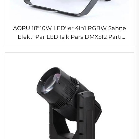
AOPU 18*10W LED'ler 4In1 RGBW Sahne
Efekti Par LED Işık Pars DMX512 Parti
Kulüp Disko Işığı Gece Kulübü