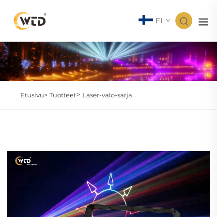
FI
>
Etusivu>
Tuotteet
Laser-valo-sarja