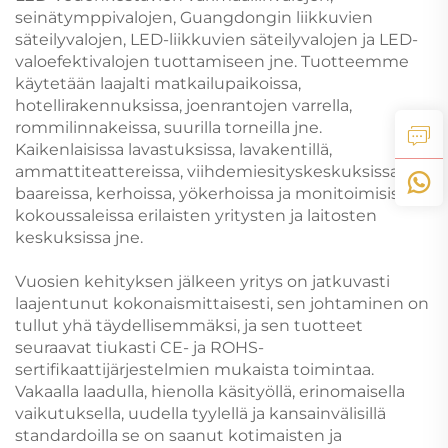
seinätymppivalojen, Guangdongin liikkuvien
säteilyvalojen, LED-liikkuvien säteilyvalojen ja LED-
valoefektivalojen tuottamiseen jne. Tuotteemme
käytetään laajalti matkailupaikoissa,
hotellirakennuksissa, joenrantojen varrella,
rommilinnakeissa, suurilla torneilla jne.
Kaikenlaisissa lavastuksissa, lavakentillä,
ammattiteattereissa, viihdemiesityskeskuksissa,
baareissa, kerhoissa, yökerhoissa ja monitoimisissa
kokoussaleissa erilaisten yritysten ja laitosten
keskuksissa jne.
Vuosien kehityksen jälkeen yritys on jatkuvasti
laajentunut kokonaismittaisesti, sen johtaminen on
tullut yhä täydellisemmäksi, ja sen tuotteet
seuraavat tiukasti CE- ja ROHS-
sertifikaattijärjestelmien mukaista toimintaa.
Vakaalla laadulla, hienolla käsityöllä, erinomaisella
vaikutuksella, uudella tyylellä ja kansainvälisillä
standardoilla se on saanut kotimaisten ja