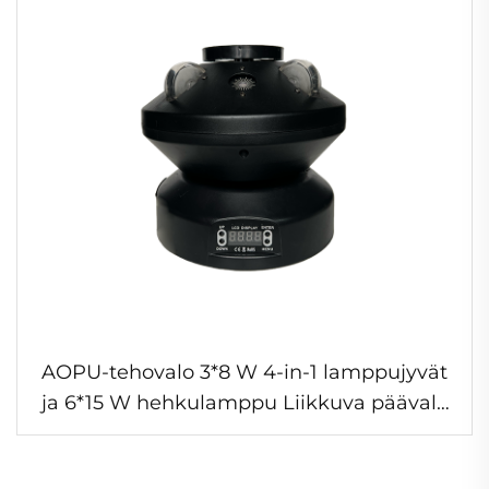
AOPU-tehovalo 3*8 W 4-in-1 lamppujyvät
ja 6*15 W hehkulamppu Liikkuva päävalo
Punaiset vihreät laserivalot yökerhoon