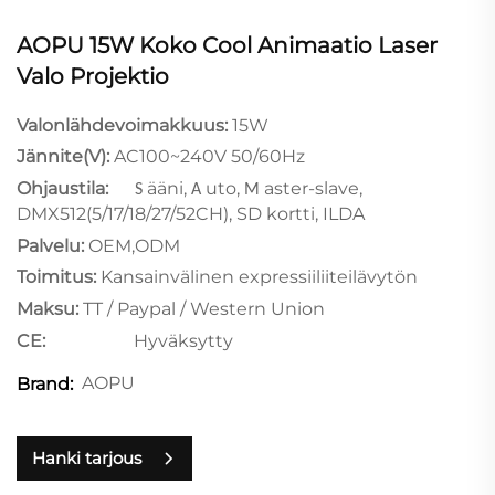
AOPU 15W Koko Cool Animaatio Laser
Valo Projektio
Valonlähdevoimakkuus:
15W
Jännite(V):
AC100~240V 50/60Hz
Ohjaustila:
ääni,
uto,
aster-slave,
S
A
M
DMX512(5/17/18/27/52CH), SD
kortti, ILDA
Palvelu:
OEM,ODM
Toimitus:
Kansainvälinen expressiiliiteilävytön
Maksu:
TT / Paypal / Western Union
CE:
Hyväksytty
AOPU
Brand:
Hanki tarjous