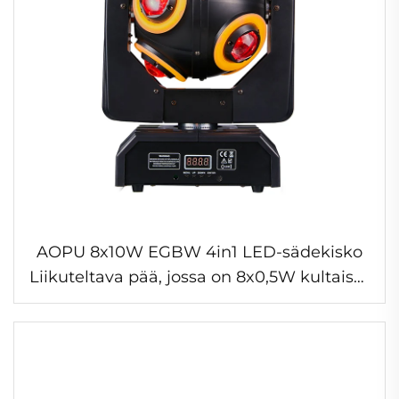
AOPU 8x10W EGBW 4in1 LED-sädekisko
Liikuteltava pää, jossa on 8x0,5W kultaiset
valokalvot DJ-barille