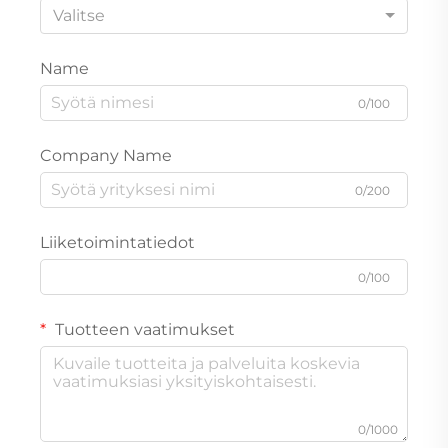
Valitse
Name
0/100
Company Name
0/200
Liiketoimintatiedot
0/100
Tuotteen vaatimukset
0/1000