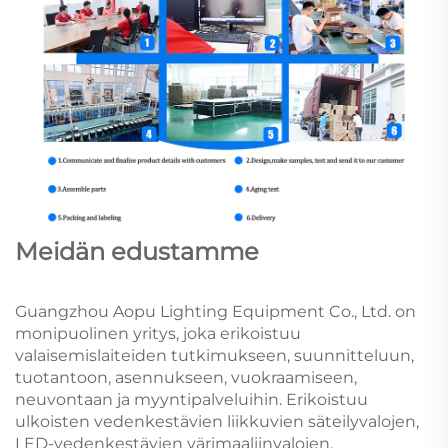
Meidän edustamme
Guangzhou Aopu Lighting Equipment Co., Ltd. on
monipuolinen yritys, joka erikoistuu
valaisemislaiteiden tutkimukseen, suunnitteluun,
tuotantoon, asennukseen, vuokraamiseen,
neuvontaan ja myyntipalveluihin. Erikoistuu
ulkoisten vedenkestävien liikkuvien säteilyvalojen,
LED-vedenkestävien värimaaliinvalojen,