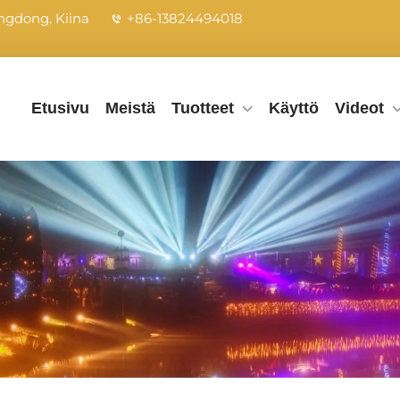
ngdong, Kiina
+86-13824494018
Etusivu
Meistä
Tuotteet
Käyttö
Videot