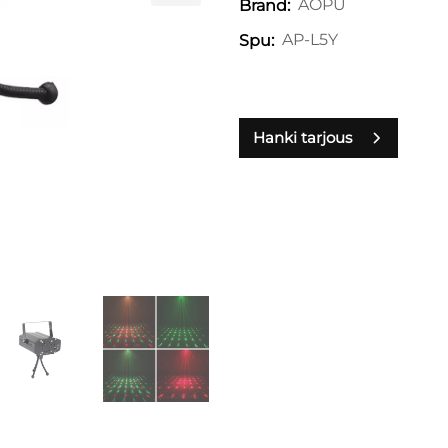
AOPU
Brand:
AP-L5Y
Spu:
Hanki tarjous