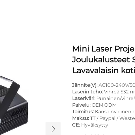
Mini Laser Proje
Joulukalusteet S
Lavavalaisin kot
Jännite(V):
AC100-240V/5
Laserin teho:
Vihreä 532 
Laseriväri:
Punainen/vihre
Palvelu:
OEM,ODM
Toimitus:
Kansainvälinen ex
Maksu:
TT / Paypal / West
CE:
Hyväksytty