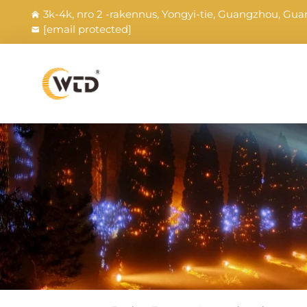
3k-4k, nro 2 -rakennus, Yongyi-tie, Guangzhou, Gua
[email protected]