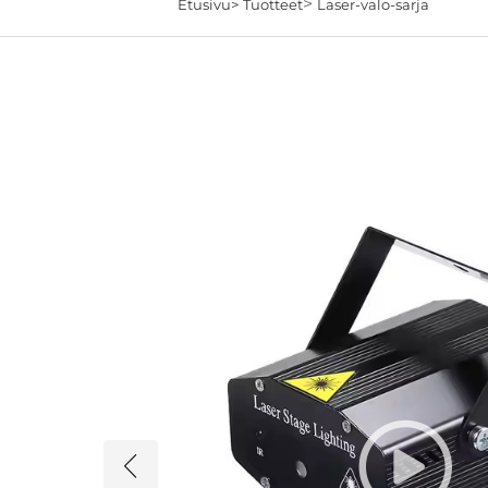
>
Etusivu>
Tuotteet
Laser-valo-sarja