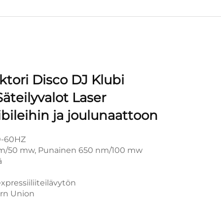
ktori Disco DJ Klubi
äteilyvalot Laser
ibileihin ja joulunaattoon
0-60HZ
nm/50 mw, Punainen 650 nm/100 mw
ä
pressiiliiteilävytön
ern Union