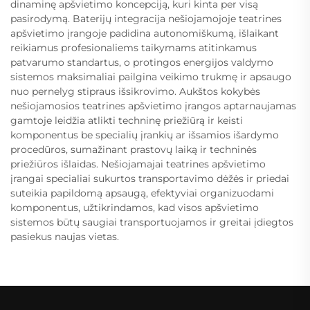
dinaminę apšvietimo koncepciją, kuri kinta per visą
pasirodymą. Baterijų integracija nešiojamojoje teatrines
apšvietimo įrangoje padidina autonomiškumą, išlaikant
reikiamus profesionaliems taikymams atitinkamus
patvarumo standartus, o protingos energijos valdymo
sistemos maksimaliai pailgina veikimo trukmę ir apsaugo
nuo pernelyg stipraus išsikrovimo. Aukštos kokybės
nešiojamosios teatrines apšvietimo įrangos aptarnaujamas
gamtoje leidžia atlikti techninę priežiūrą ir keisti
komponentus be specialių įrankių ar išsamios išardymo
procedūros, sumažinant prastovų laiką ir techninės
priežiūros išlaidas. Nešiojamajai teatrines apšvietimo
įrangai specialiai sukurtos transportavimo dėžės ir priedai
suteikia papildomą apsaugą, efektyviai organizuodami
komponentus, užtikrindamos, kad visos apšvietimo
sistemos būtų saugiai transportuojamos ir greitai įdiegtos
pasiekus naujas vietas.