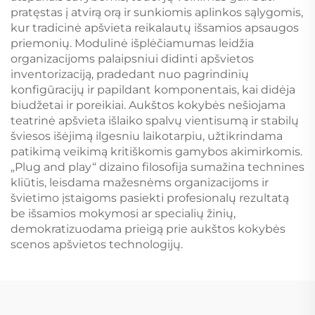
pratęstas į atvirą orą ir sunkiomis aplinkos sąlygomis,
kur tradicinė apšvieta reikalautų išsamios apsaugos
priemonių. Modulinė išplėčiamumas leidžia
organizacijoms palaipsniui didinti apšvietos
inventorizaciją, pradedant nuo pagrindinių
konfigūracijų ir papildant komponentais, kai didėja
biudžetai ir poreikiai. Aukštos kokybės nešiojama
teatrinė apšvieta išlaiko spalvų vientisumą ir stabilų
šviesos išėjimą ilgesniu laikotarpiu, užtikrindama
patikimą veikimą kritiškomis gamybos akimirkomis.
„Plug and play“ dizaino filosofija sumažina technines
kliūtis, leisdama mažesnėms organizacijoms ir
švietimo įstaigoms pasiekti profesionalų rezultatą
be išsamios mokymosi ar specialių žinių,
demokratizuodama prieigą prie aukštos kokybės
scenos apšvietos technologijų.