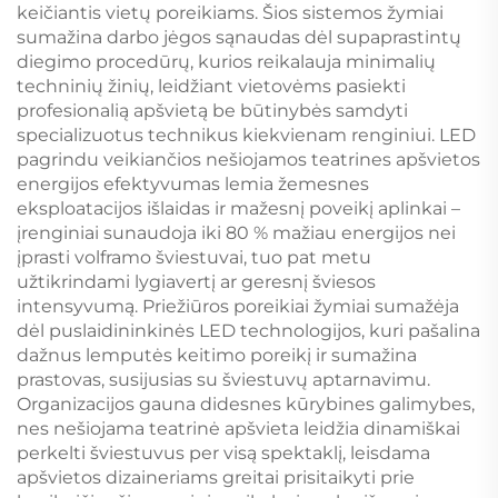
keičiantis vietų poreikiams. Šios sistemos žymiai
sumažina darbo jėgos sąnaudas dėl supaprastintų
diegimo procedūrų, kurios reikalauja minimalių
techninių žinių, leidžiant vietovėms pasiekti
profesionalią apšvietą be būtinybės samdyti
specializuotus technikus kiekvienam renginiui. LED
pagrindu veikiančios nešiojamos teatrines apšvietos
energijos efektyvumas lemia žemesnes
eksploatacijos išlaidas ir mažesnį poveikį aplinkai –
įrenginiai sunaudoja iki 80 % mažiau energijos nei
įprasti volframo šviestuvai, tuo pat metu
užtikrindami lygiavertį ar geresnį šviesos
intensyvumą. Priežiūros poreikiai žymiai sumažėja
dėl puslaidininkinės LED technologijos, kuri pašalina
dažnus lemputės keitimo poreikį ir sumažina
prastovas, susijusias su šviestuvų aptarnavimu.
Organizacijos gauna didesnes kūrybines galimybes,
nes nešiojama teatrinė apšvieta leidžia dinamiškai
perkelti šviestuvus per visą spektaklį, leisdama
apšvietos dizaineriams greitai prisitaikyti prie