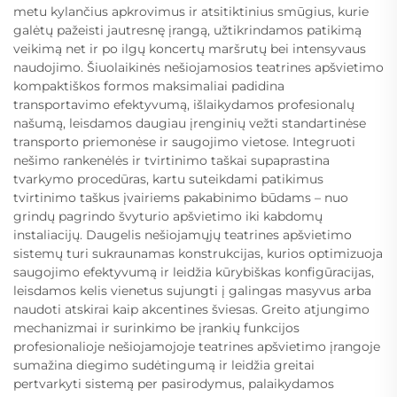
metu kylančius apkrovimus ir atsitiktinius smūgius, kurie
galėtų pažeisti jautresnę įrangą, užtikrindamos patikimą
veikimą net ir po ilgų koncertų maršrutų bei intensyvaus
naudojimo. Šiuolaikinės nešiojamosios teatrines apšvietimo
kompaktiškos formos maksimaliai padidina
transportavimo efektyvumą, išlaikydamos profesionalų
našumą, leisdamos daugiau įrenginių vežti standartinėse
transporto priemonėse ir saugojimo vietose. Integruoti
nešimo rankenėlės ir tvirtinimo taškai supaprastina
tvarkymo procedūras, kartu suteikdami patikimus
tvirtinimo taškus įvairiems pakabinimo būdams – nuo
grindų pagrindo švyturio apšvietimo iki kabdomų
instaliacijų. Daugelis nešiojamųjų teatrines apšvietimo
sistemų turi sukraunamas konstrukcijas, kurios optimizuoja
saugojimo efektyvumą ir leidžia kūrybiškas konfigūracijas,
leisdamos kelis vienetus sujungti į galingas masyvus arba
naudoti atskirai kaip akcentines šviesas. Greito atjungimo
mechanizmai ir surinkimo be įrankių funkcijos
profesionalioje nešiojamojoje teatrines apšvietimo įrangoje
sumažina diegimo sudėtingumą ir leidžia greitai
pertvarkyti sistemą per pasirodymus, palaikydamos