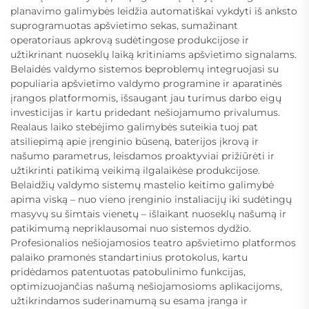
planavimo galimybės leidžia automatiškai vykdyti iš anksto
suprogramuotas apšvietimo sekas, sumažinant
operatoriaus apkrovą sudėtingose produkcijose ir
užtikrinant nuoseklų laiką kritiniams apšvietimo signalams.
Belaidės valdymo sistemos beproblemų integruojasi su
populiaria apšvietimo valdymo programine ir aparatinės
įrangos platformomis, išsaugant jau turimus darbo eigų
investicijas ir kartu pridedant nešiojamumo privalumus.
Realaus laiko stebėjimo galimybės suteikia tuoj pat
atsiliepimą apie įrenginio būseną, baterijos įkrovą ir
našumo parametrus, leisdamos proaktyviai prižiūrėti ir
užtikrinti patikimą veikimą ilgalaikėse produkcijose.
Belaidžių valdymo sistemų mastelio keitimo galimybė
apima viską – nuo vieno įrenginio instaliacijų iki sudėtingų
masyvų su šimtais vienetų – išlaikant nuoseklų našumą ir
patikimumą nepriklausomai nuo sistemos dydžio.
Profesionalios nešiojamosios teatro apšvietimo platformos
palaiko pramonės standartinius protokolus, kartu
pridėdamos patentuotas patobulinimo funkcijas,
optimizuojančias našumą nešiojamosioms aplikacijoms,
užtikrindamos suderinamumą su esama įranga ir