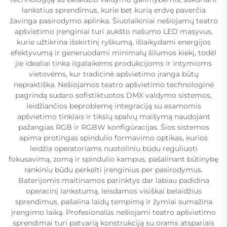
lankstius sprendimus, kurie bet kurią erdvę paverčia
žavinga pasirodymo aplinka. Šiuolaikiniai nešiojamų teatro
apšvietimo įrenginiai turi aukšto našumo LED masyvus,
kurie užtikrina išskirtinį ryškumą, išlaikydami energijos
efektyvumą ir generuodami minimalų šilumos kiekį, todėl
jie idealiai tinka ilgalaikėms produkcijoms ir intymioms
vietovėms, kur tradicinė apšvietimo įranga būtų
nepraktiška. Nešiojamos teatro apšvietimo technologinė
pagrindą sudaro sofistiktuotos DMX valdymo sistemos,
leidžiančios beproblemę integraciją su esamomis
apšvietimo tinklais ir tikslų spalvų maišymą naudojant
pažangias RGB ir RGBW konfigūracijas. Šios sistemos
apima protingas spindulio formavimo optikas, kurios
leidžia operatoriams nuotoliniu būdu reguliuoti
fokusavimą, zomą ir spindulio kampus, pašalinant būtinybę
rankiniu būdu perkelti įrenginius per pasirodymus.
Baterijomis maitinamos parinktys dar labiau padidina
operacinį lankstumą, leisdamos visiškai belaidžius
sprendimus, pašalina laidų tempimą ir žymiai sumažina
įrengimo laiką. Profesionalūs nešiojami teatro apšvietimo
sprendimai turi patvarią konstrukciją su orams atspariais