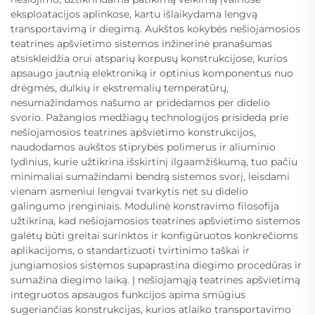
eksploatacijos aplinkose, kartu išlaikydama lengvą
transportavimą ir diegimą. Aukštos kokybės nešiojamosios
teatrines apšvietimo sistemos inžinerinė pranašumas
atsiskleidžia orui atsparių korpusų konstrukcijose, kurios
apsaugo jautnią elektroniką ir optinius komponentus nuo
drėgmės, dulkių ir ekstremalių temperatūrų,
nesumažindamos našumo ar pridėdamos per didelio
svorio. Pažangios medžiagų technologijos prisideda prie
nešiojamosios teatrines apšvietimo konstrukcijos,
naudodamos aukštos stiprybės polimerus ir aliuminio
lydinius, kurie užtikrina išskirtinį ilgaamžiškumą, tuo pačiu
minimaliai sumažindami bendrą sistemos svorį, leisdami
vienam asmeniui lengvai tvarkytis net su didelio
galingumo įrenginiais. Modulinė konstravimo filosofija
užtikrina, kad nešiojamosios teatrines apšvietimo sistemos
galėtų būti greitai surinktos ir konfigūruotos konkrečioms
aplikacijoms, o standartizuoti tvirtinimo taškai ir
jungiamosios sistemos supaprastina diegimo procedūras ir
sumažina diegimo laiką. Į nešiojamąją teatrines apšvietimą
integruotos apsaugos funkcijos apima smūgius
sugeriančias konstrukcijas, kurios atlaiko transportavimo