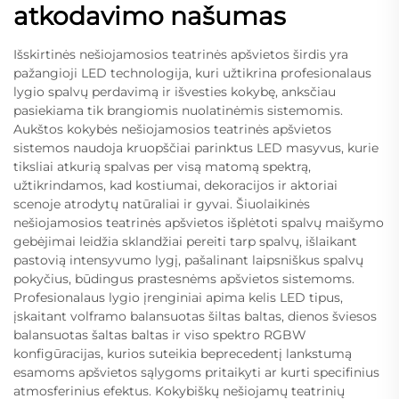
atkodavimo našumas
Išskirtinės nešiojamosios teatrinės apšvietos širdis yra
pažangioji LED technologija, kuri užtikrina profesionalaus
lygio spalvų perdavimą ir išvesties kokybę, anksčiau
pasiekiama tik brangiomis nuolatinėmis sistemomis.
Aukštos kokybės nešiojamosios teatrinės apšvietos
sistemos naudoja kruopščiai parinktus LED masyvus, kurie
tiksliai atkurią spalvas per visą matomą spektrą,
užtikrindamos, kad kostiumai, dekoracijos ir aktoriai
scenoje atrodytų natūraliai ir gyvai. Šiuolaikinės
nešiojamosios teatrinės apšvietos išplėtoti spalvų maišymo
gebėjimai leidžia sklandžiai pereiti tarp spalvų, išlaikant
pastovią intensyvumo lygį, pašalinant laipsniškus spalvų
pokyčius, būdingus prastesnėms apšvietos sistemoms.
Profesionalaus lygio įrenginiai apima kelis LED tipus,
įskaitant volframo balansuotas šiltas baltas, dienos šviesos
balansuotas šaltas baltas ir viso spektro RGBW
konfigūracijas, kurios suteikia beprecedentį lankstumą
esamoms apšvietos sąlygoms pritaikyti ar kurti specifinius
atmosferinius efektus. Kokybiškų nešiojamų teatrinių