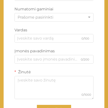
Numatomi gaminiai
Prašome pasirinkti
Vardas
0/100
Įmonės pavadinimas
0/200
Žinutė
0/1000