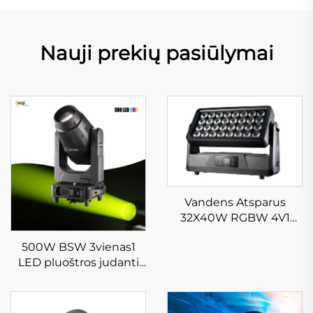
Nauji prekių pasiūlymai
Vandens Atsparus
32X40W RGBW 4V1
Judantis Galvos
500W BSW 3vienas1
Plonaiškinimo Šviesos,
LED pluoštros judanti
Turintis Strobos Efektą,
galva mygtuko šviesa
Skenuojantys Šviesos,
Gobo pjovimas rampos
Tinkami Išoriniam
profilis su CTO CMY
Architektūriniams