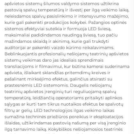
apšvietos sistemų šilumos valdymo sistemos užtikrina
pastovią spalvų temperatūrą ir išvestį per ilgą veikimo laiką,
neleisdamos spalvų pasislinkimo ir intensyvumo mažėjimo,
kurie gali pakenkti produkcijos kokybei. Pažangios optinės
sistemos efektyviai sutelkia ir formuoja LED šviesą,
maksimaliai padidindamos naudingą šviesą, tuo pačiu
mažindamos sklaidą ir akinimą, kurie gali trukdyti
auditorijai ar pakenkti vaizdo kūrimo reikalavimams.
Beblinkuojantis profesionalių nešiojamų teatrinių apšvietos
sistemų veikimas daro jas idealiais sprendimais
transliacijoms ir filmavimui, kur būtina kamerai suderinama
apšvieta, išlaikant sklandžias pritemdimų kreives ir
pašalinant mirksėjimo efektus, galinčius atsirasti su
prastesnėmis LED sistemomis. Daugelis nešiojamų
teatrinių apšvietos įrenginių turi reguliuojamą spalvų
temperatūrą, leidžiančią operatoriams pritaikyti aplinkos
sąlygas ar kurti tam tikrus nuotaikos efektus be spalvotų
filtrų ar gelių. LED technologijos ilgas veikimo laikas
sumažina techninės priežiūros poreikius ir eksploatacijos
išlaidas, užtikrindamas pastovią našumą per visą įrenginio
ilgą tarnavimo laiką. Kokybiškos nešiojamosios teatrinės