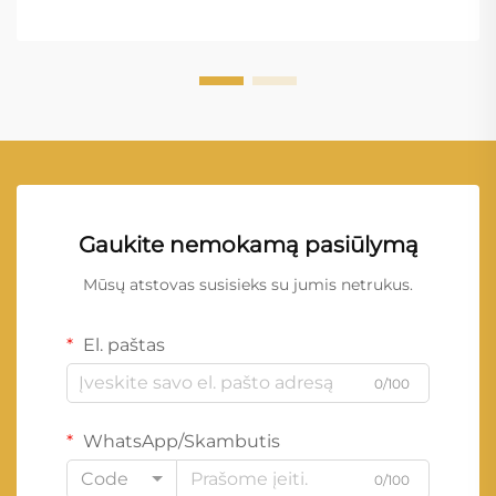
Gaukite nemokamą pasiūlymą
Mūsų atstovas susisieks su jumis netrukus.
El. paštas
0/100
WhatsApp/Skambutis
Code
0/100