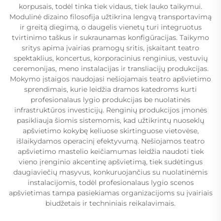
korpusais, todėl tinka tiek vidaus, tiek lauko taikymui.
Modulinė dizaino filosofija užtikrina lengvą transportavimą
ir greitą diegimą, o daugelis vienetų turi integruotus
tvirtinimo taškus ir sukraunamas konfigūracijas. Taikymo
sritys apima įvairias pramogų sritis, įskaitant teatro
spektaklius, koncertus, korporacinius renginius, vestuvių
ceremonijas, meno instalacijas ir transliacijų produkcijas.
Mokymo įstaigos naudojasi nešiojamais teatro apšvietimo
sprendimais, kurie leidžia dramos katedroms kurti
profesionalaus lygio produkcijas be nuolatinės
infrastruktūros investicijų. Renginių produkcijos įmonės
pasikliauja šiomis sistemomis, kad užtikrintų nuoseklų
apšvietimo kokybę keliuose skirtinguose vietovėse,
išlaikydamos operacinį efektyvumą. Nešiojamos teatro
apšvietimo mastelio keičiamumas leidžia naudoti tiek
vieno įrenginio akcentinę apšvietimą, tiek sudėtingus
daugiaviečių masyvus, konkuruojančius su nuolatinėmis
instalacijomis, todėl profesionalaus lygio scenos
apšvietimas tampa pasiekiamas organizacijoms su įvairiais
biudžetais ir techniniais reikalavimais.