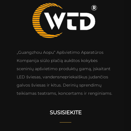
„Guangzhou Aopu“ Apšvietimo Aparatūros
Kompanija siūlo plačią aukštos kokybės
sceninių apšvietimo produktų gamą, įskaitant
LED šviesas, vandensnepriekaiškus judančios
galvos šviesas ir kitus. Derinių sprendimų
teikiamas teatrams, koncertams ir renginiams.
SUSISIEKITE