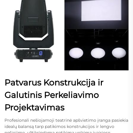
Patvarus Konstrukcija ir
Galutinis Perkeliavimo
Projektavimas
Profesionali nešiojamoji teatrinė apšvietimo įranga pasiekia
idealų balansą tarp patikimos konstrukcijos ir lengvo
nešiojimo, užtikrindama patikimą veikimą įvairiose