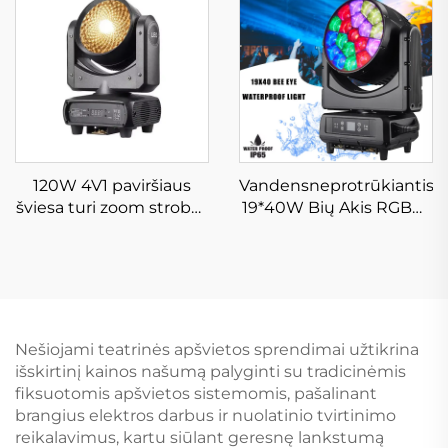
efektu
Objektams
120W 4V1 paviršiaus
Vandensneprotrūkiantis
šviesa turi zoom strobos
19*40W Bių Akis RGBW
funkciją judrąją galvos
Led Perkeltinė Galvos
veidų šviesą, tinkančią
Stogų Šviesos Įrenginys
skyniui, bareliui,
galionui, viešbutį
Nešiojami teatrinės apšvietos sprendimai užtikrina
išskirtinį kainos našumą palyginti su tradicinėmis
fiksuotomis apšvietos sistemomis, pašalinant
brangius elektros darbus ir nuolatinio tvirtinimo
reikalavimus, kartu siūlant geresnę lankstumą