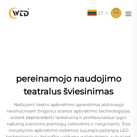
LT
pereinamojo naudojimo
teatralus šviesinimas
Nešiojami teatro apšvietimo sprendimai atstovauja
revoliuciniam žingsniui scenos apšvietimo technologijoje,
siūlant beprecedentį lankstumą ir profesionalaus lygio
našumą įvairioms pramogų vietovėms ir renginiams. Šios
inovatyvios apšvietimo sistemos sujungia pažangią LED
technologiją su belaidžio valdymo galimybėmis, sukuriant