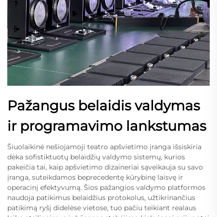
Pažangus belaidis valdymas
ir programavimo lankstumas
Šiuolaikinė nešiojamoji teatro apšvietimo įranga išsiskiria
dėka sofistiktuotų belaidžių valdymo sistemų, kurios
pakeičia tai, kaip apšvietimo dizaineriai sąveikauja su savo
įranga, suteikdamos beprecedentę kūrybinę laisvę ir
operacinį efektyvumą. Šios pažangios valdymo platformos
naudoja patikimus belaidžius protokolus, užtikrinančius
patikimą ryšį didelėse vietose, tuo pačiu teikiant realaus