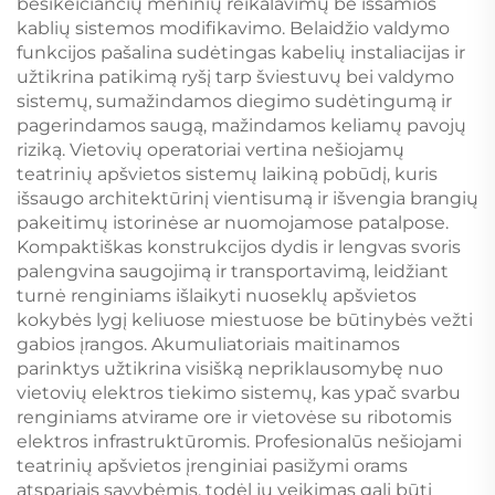
besikeičiančių meninių reikalavimų be išsamios
kablių sistemos modifikavimo. Belaidžio valdymo
funkcijos pašalina sudėtingas kabelių instaliacijas ir
užtikrina patikimą ryšį tarp šviestuvų bei valdymo
sistemų, sumažindamos diegimo sudėtingumą ir
pagerindamos saugą, mažindamos keliamų pavojų
riziką. Vietovių operatoriai vertina nešiojamų
teatrinių apšvietos sistemų laikiną pobūdį, kuris
išsaugo architektūrinį vientisumą ir išvengia brangių
pakeitimų istorinėse ar nuomojamose patalpose.
Kompaktiškas konstrukcijos dydis ir lengvas svoris
palengvina saugojimą ir transportavimą, leidžiant
turnė renginiams išlaikyti nuoseklų apšvietos
kokybės lygį keliuose miestuose be būtinybės vežti
gabios įrangos. Akumuliatoriais maitinamos
parinktys užtikrina visišką nepriklausomybę nuo
vietovių elektros tiekimo sistemų, kas ypač svarbu
renginiams atvirame ore ir vietovėse su ribotomis
elektros infrastruktūromis. Profesionalūs nešiojami
teatrinių apšvietos įrenginiai pasižymi orams
atspariais savybėmis, todėl jų veikimas gali būti