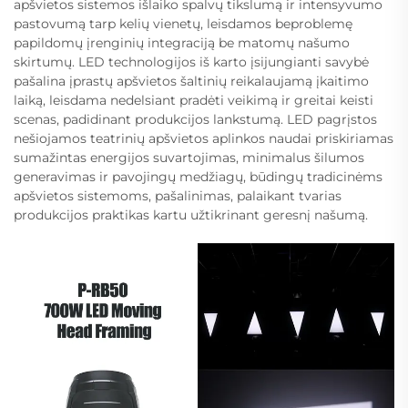
apšvietos sistemos išlaiko spalvų tikslumą ir intensyvumo
pastovumą tarp kelių vienetų, leisdamos beproblemę
papildomų įrenginių integraciją be matomų našumo
skirtumų. LED technologijos iš karto įsijungianti savybė
pašalina įprastų apšvietos šaltinių reikalaujamą įkaitimo
laiką, leisdama nedelsiant pradėti veikimą ir greitai keisti
scenas, padidinant produkcijos lankstumą. LED pagrįstos
nešiojamos teatrinių apšvietos aplinkos naudai priskiriamas
sumažintas energijos suvartojimas, minimalus šilumos
generavimas ir pavojingų medžiagų, būdingų tradicinėms
apšvietos sistemoms, pašalinimas, palaikant tvarias
produkcijos praktikas kartu užtikrinant geresnį našumą.