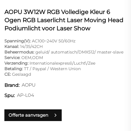
AOPU 3W12W RGB Volledige Kleur 6
Ogen RGB Laserlicht Laser Moving Head
Podiumlicht voor Laser Show
Spanning(V):
AC100~240V 50/60Hz
Kanaal:
14/35/42CH
Beheermodus:
geluid/ automatisch/DMX512/ master-slave
Service:
OEM,ODM
Verzending:
Internationalexpress\/Lucht\/Zee
Betaling:
TT / Paypal / Western Union
CE:
Geslaagd
AOPU
Brand:
AP-L04
Spu:
Offerte aanvragen